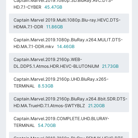
Captain.Marvel.2019.1080p.3D.BluRay.AVC.DTS-
HD.7.1-CYBER
45.47GB
Captain Marvel 2019.Multi.1080p.Blu-ray.HEVC.DTS-
HDMA.7.1-DDR
11.86GB
Captain.Marvel.2019.1080p.BluRay.x264.MULIT.DTS-
HD.MA.7.1-DDR.mkv
14.46GB
Captain.Marvel.2019.2160p.WEB-
DL.DDP5.1.Atmos.HDR.HEVC-BLUTONiUM
21.73GB
Captain.Marvel.2019.2160p.UHD.BluRay.x265-
TERMiNAL
8.53GB
Captain.Marvel.2019.2160p.BluRay.x264.8bit.SDR.DTS-
HD.MA.TrueHD.7.1.Atmos-SWTYBLZ
21.20GB
Captain.Marvel.2019.COMPLETE.UHD.BLURAY-
TERMiNAL
54.70GB