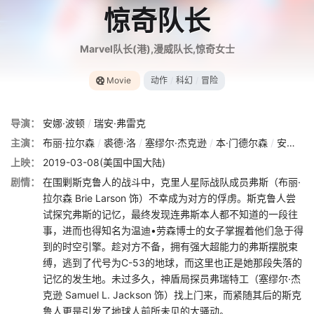
惊奇队长
Marvel队长(港),漫威队长,惊奇女士
Movie
动作
/
科幻
/
冒险
导演：
安娜·波顿
/
瑞安·弗雷克
主演：
布丽·拉尔森
/
裘德·洛
/
塞缪尔·杰克逊
/
本·门德尔森
/
安妮特·贝宁
上映：
2019-03-08(美国中国大陆)
剧情：
在围剿斯克鲁人的战斗中，克里人星际战队成员弗斯（布丽·
拉尔森 Brie Larson 饰）不幸成为对方的俘虏。斯克鲁人尝
试探究弗斯的记忆，最终发现连弗斯本人都不知道的一段往
事，进而也得知名为温迪•劳森博士的女子掌握着他们急于得
到的时空引擎。趁对方不备，拥有强大超能力的弗斯摆脱束
缚，逃到了代号为C-53的地球，而这里也正是她那段失落的
记忆的发生地。未过多久，神盾局探员弗瑞特工（塞缪尔·杰
克逊 Samuel L. Jackson 饰）找上门来，而紧随其后的斯克
鲁人更是引发了地球人前所未见的大骚动。