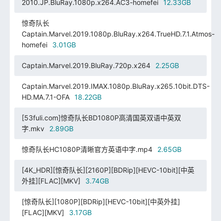
2010.JP.BluRay.1080p.x264.AC3-homefei
12.33GB
惊奇队长
Captain.Marvel.2019.1080p.BluRay.x264.TrueHD.7.1.Atmos-
homefei
3.01GB
Captain.Marvel.2019.BluRay.720p.x264
2.25GB
Captain.Marvel.2019.IMAX.1080p.BluRay.x265.10bit.DTS-
HD.MA.7.1-OFA
18.22GB
[53fuli.com]惊奇队长BD1080P高清国英双语中英双
字.mkv
2.89GB
惊奇队长HC1080P清晰官方英语中字.mp4
2.65GB
[4K_HDR][惊奇队长][2160P][BDRip][HEVC-10bit][中英
外挂][FLAC][MKV]
3.74GB
[惊奇队长][1080P][BDRip][HEVC-10bit][中英外挂]
[FLAC][MKV]
3.17GB