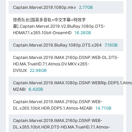
Captain.Marvel.2019.1080p.mkv
2.77GB
惊奇队长[国英多音轨+中文字幕+特效字
幕].Captain.Marvel.2019.V2.BluRay.1080p.DTS-
HDMA7.1.x265.10bit-DreamHD
16.26GB
Captain.Marvel.2019.BluRay.1080p.DTS.x264
7.16GB
Captain.Marvel.2019.IMAX.2160p.DSNP.WEB-DL.DTS-
HD.MA.TrueHD.7.1.Atmos.DV.MKV.x265-
DVSUX
22.98GB
Captain.Marvel.2019.IMAX.1080p.DSNP.WEBRip.DDP5.1.Atm
MZABI
6.42GB
Captain.Marvel.2019.IMAX.2160p.DSNP.WEB-
DL.x265.10bit.HDR.DDP5.1.Atmos-MZABI
14.71GB
Captain.Marvel.2019.IMAX.2160p.DSNP.WEB-
DL.x265.10bit.HDR.DTS-HD.MA.TrueHD.7.1.Atmos-