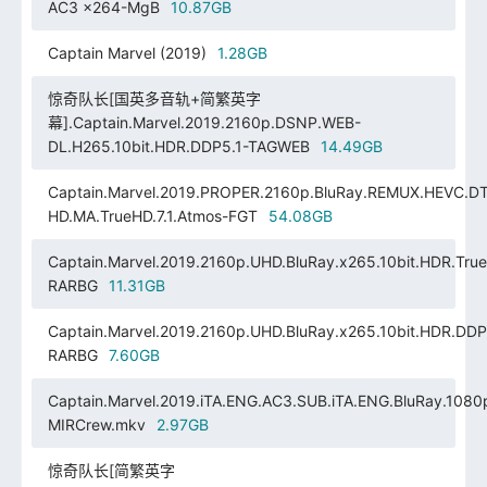
AC3 x264-MgB
10.87GB
Captain Marvel (2019)
1.28GB
惊奇队长[国英多音轨+简繁英字
幕].Captain.Marvel.2019.2160p.DSNP.WEB-
DL.H265.10bit.HDR.DDP5.1-TAGWEB
14.49GB
Captain.Marvel.2019.PROPER.2160p.BluRay.REMUX.HEVC.D
HD.MA.TrueHD.7.1.Atmos-FGT
54.08GB
Captain.Marvel.2019.2160p.UHD.BluRay.x265.10bit.HDR.True
RARBG
11.31GB
Captain.Marvel.2019.2160p.UHD.BluRay.x265.10bit.HDR.DDP
RARBG
7.60GB
Captain.Marvel.2019.iTA.ENG.AC3.SUB.iTA.ENG.BluRay.1080
MIRCrew.mkv
2.97GB
惊奇队长[简繁英字