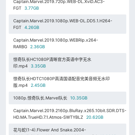
Captain.Marvel.2019.720p.WEB-DL.XviD.AC3-
FGT
3.77GB
Captain.Marvel.2019.1080p.WEB-DL.DD5.1.H264-
FGT
4.26GB
Captain.Marvel.2019.1080p.WEBRip.x264-
RARBG
2.36GB
惊奇队长HC1080P清晰官方英语中字无水
印.mp4
3.35GB
惊奇队长HDTC1080P高清国语配音完美音频无水印
版.mp4
2.45GB
1080p.惊奇队长.Marvel队长
10.35GB
Captain.Marvel.2019.2160p.BluRay.x265.10bit.SDR.DTS-
HD.MA.TrueHD.7.1.Atmos-SWTYBLZ
20.62GB
花与蛇(1-4).Flower And Snake.2004-