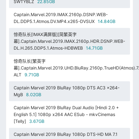
SWTYBLZ
22.85GB
Captain.Marvel.2019.IMAX.2160p.DSNP.WEB-
DL.DDP5.1.Atmos.DV.MP4.x265-DVSUX
14.84GB
惊奇队长[IMAX满屏版][简繁英字
幕].Captain.Marvel.2019.IMAX.2160p.HDR.DSNP.WEB-
DL.H.265.DDP5.1.Atmos-HDBWEB
14.71GB
惊奇队长[繁英字
幕].Captain.Marvel.2019.UHD.BluRay.2160p.TrueHD(Atmos).7.
ALT
9.71GB
Captain Marvel 2019 BluRay 1080p DTS AC3 x264-
MgB
8.02GB
Captain Marvel 2019 BluRay Dual Audio [Hindi 2.0 +
English 5.1] 1080p x264 AAC ESub - mkvCinemas
[Telly]
3.67GB
Captain Marvel 2019 BluRay 1080p DTS-HD MA 7.1