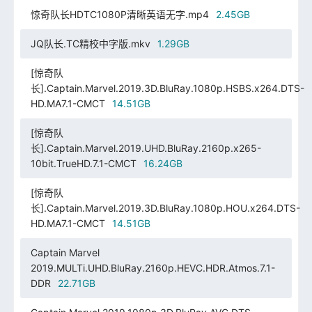
惊奇队长HDTC1080P清晰英语无字.mp4
2.45GB
JQ队长.TC精校中字版.mkv
1.29GB
[惊奇队
长].Captain.Marvel.2019.3D.BluRay.1080p.HSBS.x264.DTS-
HD.MA7.1-CMCT
14.51GB
[惊奇队
长].Captain.Marvel.2019.UHD.BluRay.2160p.x265-
10bit.TrueHD.7.1-CMCT
16.24GB
[惊奇队
长].Captain.Marvel.2019.3D.BluRay.1080p.HOU.x264.DTS-
HD.MA7.1-CMCT
14.51GB
Captain Marvel
2019.MULTi.UHD.BluRay.2160p.HEVC.HDR.Atmos.7.1-
DDR
22.71GB