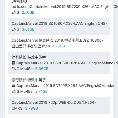
[哔嘀影视-
bd1s.com]Captain.Marvel.2019.BD720P.X264.AAC.English.C
ENG
2.70GB
Captain.Marvel.2019.BD1080P.X264.AAC.English.CHS-
ENG
3.61GB
Captain.Marvel.惊奇队长.2019.中英字幕.BDrip.1080p-
自由爱好译者联盟.mp4
1.73GB
惊奇队长.特效中英字
幕.Captain.Marvel.2019.BD1080P.X264.AAC.English&Mandar
ENG.Mp4Ba
6.35GB
惊奇队长.特效中英字
幕.Captain.Marvel.2019.BD720P.X264.AAC.English&Mandarin
ENG.Mp4Ba
2.74GB
Captain.Marvel.2019.720p.WEB-DL.DD5.1.H264-
CMRG
3.79GB