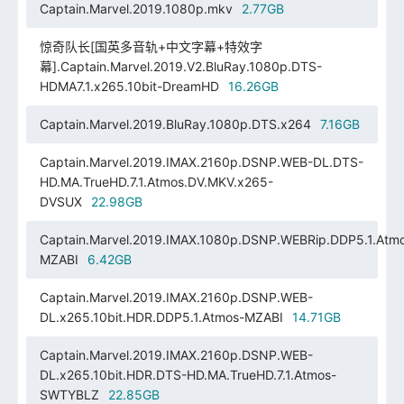
Captain.Marvel.2019.1080p.mkv
2.77GB
惊奇队长[国英多音轨+中文字幕+特效字
幕].Captain.Marvel.2019.V2.BluRay.1080p.DTS-
HDMA7.1.x265.10bit-DreamHD
16.26GB
Captain.Marvel.2019.BluRay.1080p.DTS.x264
7.16GB
Captain.Marvel.2019.IMAX.2160p.DSNP.WEB-DL.DTS-
HD.MA.TrueHD.7.1.Atmos.DV.MKV.x265-
DVSUX
22.98GB
Captain.Marvel.2019.IMAX.1080p.DSNP.WEBRip.DDP5.1.Atm
MZABI
6.42GB
Captain.Marvel.2019.IMAX.2160p.DSNP.WEB-
DL.x265.10bit.HDR.DDP5.1.Atmos-MZABI
14.71GB
Captain.Marvel.2019.IMAX.2160p.DSNP.WEB-
DL.x265.10bit.HDR.DTS-HD.MA.TrueHD.7.1.Atmos-
SWTYBLZ
22.85GB