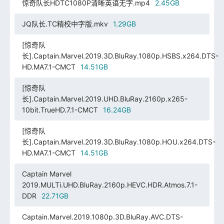
惊奇队长HDTC1080P清晰英语无字.mp4
2.45GB
JQ队长.TC精校中字版.mkv
1.29GB
[惊奇队
长].Captain.Marvel.2019.3D.BluRay.1080p.HSBS.x264.DTS-
HD.MA7.1-CMCT
14.51GB
[惊奇队
长].Captain.Marvel.2019.UHD.BluRay.2160p.x265-
10bit.TrueHD.7.1-CMCT
16.24GB
[惊奇队
长].Captain.Marvel.2019.3D.BluRay.1080p.HOU.x264.DTS-
HD.MA7.1-CMCT
14.51GB
Captain Marvel
2019.MULTi.UHD.BluRay.2160p.HEVC.HDR.Atmos.7.1-
DDR
22.71GB
Captain.Marvel.2019.1080p.3D.BluRay.AVC.DTS-