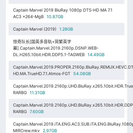
Captain Marvel 2019 BluRay 1080p DTS-HD MA 7.1
AC3 x264-MgB
10.87GB
Captain Marvel (2019)
1.28GB
惊奇队长[国英多音轨+简繁英字
幕].Captain.Marvel.2019.2160p.DSNP.WEB-
DL.H265.10bit.HDR.DDP5.1-TAGWEB
14.49GB
Captain.Marvel.2019.PROPER.2160p.BluRay.REMUX.HEVC.D
HD.MA.TrueHD.7.1.Atmos-FGT
54.08GB
Captain.Marvel.2019.2160p.UHD.BluRay.x265.10bit.HDR.True
RARBG
11.31GB
Captain.Marvel.2019.2160p.UHD.BluRay.x265.10bit.HDR.DDP
RARBG
7.60GB
Captain.Marvel.2019.iTA.ENG.AC3.SUB.iTA.ENG.BluRay.1080
MIRCrew.mkv
2.97GB