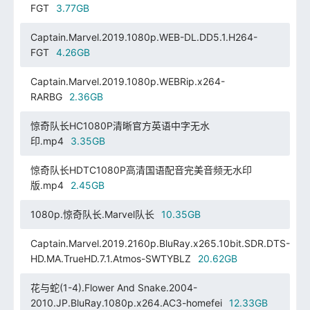
FGT
3.77GB
Captain.Marvel.2019.1080p.WEB-DL.DD5.1.H264-
FGT
4.26GB
Captain.Marvel.2019.1080p.WEBRip.x264-
RARBG
2.36GB
惊奇队长HC1080P清晰官方英语中字无水
印.mp4
3.35GB
惊奇队长HDTC1080P高清国语配音完美音频无水印
版.mp4
2.45GB
1080p.惊奇队长.Marvel队长
10.35GB
Captain.Marvel.2019.2160p.BluRay.x265.10bit.SDR.DTS-
HD.MA.TrueHD.7.1.Atmos-SWTYBLZ
20.62GB
花与蛇(1-4).Flower And Snake.2004-
2010.JP.BluRay.1080p.x264.AC3-homefei
12.33GB