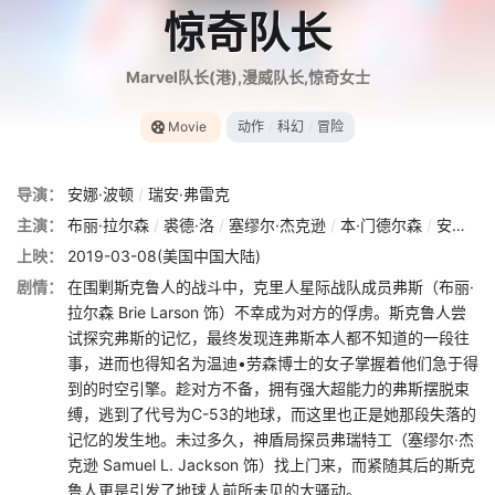
惊奇队长
Marvel队长(港),漫威队长,惊奇女士
Movie
动作
/
科幻
/
冒险
导演：
安娜·波顿
/
瑞安·弗雷克
主演：
布丽·拉尔森
/
裘德·洛
/
塞缪尔·杰克逊
/
本·门德尔森
/
安妮特·贝宁
上映：
2019-03-08(美国中国大陆)
剧情：
在围剿斯克鲁人的战斗中，克里人星际战队成员弗斯（布丽·
拉尔森 Brie Larson 饰）不幸成为对方的俘虏。斯克鲁人尝
试探究弗斯的记忆，最终发现连弗斯本人都不知道的一段往
事，进而也得知名为温迪•劳森博士的女子掌握着他们急于得
到的时空引擎。趁对方不备，拥有强大超能力的弗斯摆脱束
缚，逃到了代号为C-53的地球，而这里也正是她那段失落的
记忆的发生地。未过多久，神盾局探员弗瑞特工（塞缪尔·杰
克逊 Samuel L. Jackson 饰）找上门来，而紧随其后的斯克
鲁人更是引发了地球人前所未见的大骚动。