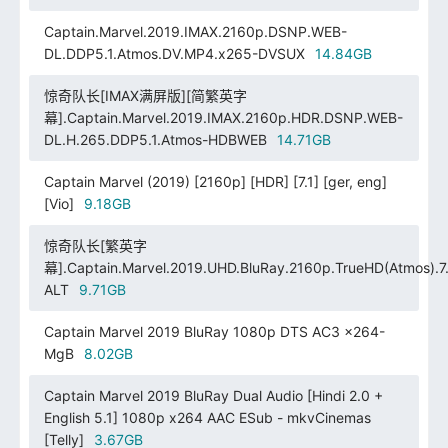
Captain.Marvel.2019.IMAX.2160p.DSNP.WEB-
DL.DDP5.1.Atmos.DV.MP4.x265-DVSUX
14.84GB
惊奇队长[IMAX满屏版][简繁英字
幕].Captain.Marvel.2019.IMAX.2160p.HDR.DSNP.WEB-
DL.H.265.DDP5.1.Atmos-HDBWEB
14.71GB
Captain Marvel (2019) [2160p] [HDR] [7.1] [ger, eng]
[Vio]
9.18GB
惊奇队长[繁英字
幕].Captain.Marvel.2019.UHD.BluRay.2160p.TrueHD(Atmos).7.
ALT
9.71GB
Captain Marvel 2019 BluRay 1080p DTS AC3 x264-
MgB
8.02GB
Captain Marvel 2019 BluRay Dual Audio [Hindi 2.0 +
English 5.1] 1080p x264 AAC ESub - mkvCinemas
[Telly]
3.67GB