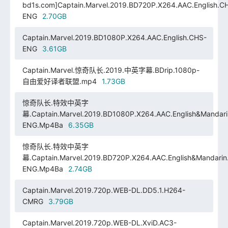
bd1s.com]Captain.Marvel.2019.BD720P.X264.AAC.English.C
ENG
2.70GB
Captain.Marvel.2019.BD1080P.X264.AAC.English.CHS-
ENG
3.61GB
Captain.Marvel.惊奇队长.2019.中英字幕.BDrip.1080p-
自由爱好译者联盟.mp4
1.73GB
惊奇队长.特效中英字
幕.Captain.Marvel.2019.BD1080P.X264.AAC.English&Mandar
ENG.Mp4Ba
6.35GB
惊奇队长.特效中英字
幕.Captain.Marvel.2019.BD720P.X264.AAC.English&Mandarin
ENG.Mp4Ba
2.74GB
Captain.Marvel.2019.720p.WEB-DL.DD5.1.H264-
CMRG
3.79GB
Captain.Marvel.2019.720p.WEB-DL.XviD.AC3-