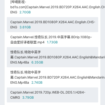
[哔嘀影视-
bd1s.com]Captain.Marvel.2019.BD720P.X264.AAC.English.C
ENG
2.70GB
Captain.Marvel.2019.BD1080P.X264.AAC.English.CHS-
ENG
3.61GB
Captain.Marvel.惊奇队长.2019.中英字幕.BDrip.1080p-
自由爱好译者联盟.mp4
1.73GB
惊奇队长.特效中英字
幕.Captain.Marvel.2019.BD1080P.X264.AAC.English&Mandar
ENG.Mp4Ba
6.35GB
惊奇队长.特效中英字
幕.Captain.Marvel.2019.BD720P.X264.AAC.English&Mandarin
ENG.Mp4Ba
2.74GB
Captain.Marvel.2019.720p.WEB-DL.DD5.1.H264-
CMRG
3.79GB