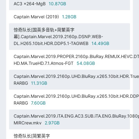
AC3 x264-MgB
10.87GB
Captain Marvel (2019)
1.28GB
惊奇队长[国英多音轨+简繁英字
幕].Captain.Marvel.2019.2160p.DSNP.WEB-
DL.H265.10bit.HDR.DDP5.1-TAGWEB
14.49GB
Captain.Marvel.2019.PROPER.2160p.BluRay.REMUX.HEVC.D
HD.MA.TrueHD.7.1.Atmos-FGT
54.08GB
Captain.Marvel.2019.2160p.UHD.BluRay.x265.10bit.HDR.True
RARBG
11.31GB
Captain.Marvel.2019.2160p.UHD.BluRay.x265.10bit.HDR.DDP
RARBG
7.60GB
Captain.Marvel.2019.iTA.ENG.AC3.SUB.iTA.ENG.BluRay.1080
MIRCrew.mkv
2.97GB
惊奇队长[简繁英字