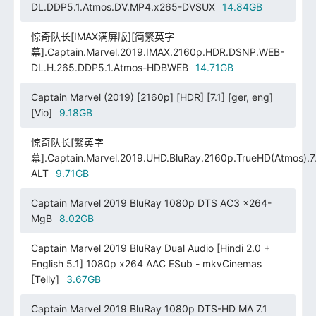
DL.DDP5.1.Atmos.DV.MP4.x265-DVSUX
14.84GB
惊奇队长[IMAX满屏版][简繁英字
幕].Captain.Marvel.2019.IMAX.2160p.HDR.DSNP.WEB-
DL.H.265.DDP5.1.Atmos-HDBWEB
14.71GB
Captain Marvel (2019) [2160p] [HDR] [7.1] [ger, eng]
[Vio]
9.18GB
惊奇队长[繁英字
幕].Captain.Marvel.2019.UHD.BluRay.2160p.TrueHD(Atmos).7.
ALT
9.71GB
Captain Marvel 2019 BluRay 1080p DTS AC3 x264-
MgB
8.02GB
Captain Marvel 2019 BluRay Dual Audio [Hindi 2.0 +
English 5.1] 1080p x264 AAC ESub - mkvCinemas
[Telly]
3.67GB
Captain Marvel 2019 BluRay 1080p DTS-HD MA 7.1