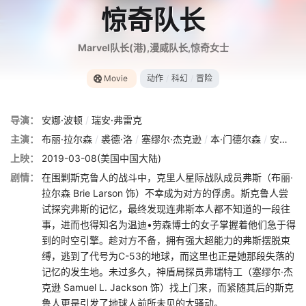
惊奇队长
Marvel队长(港),漫威队长,惊奇女士
Movie
动作
/
科幻
/
冒险
导演：
安娜·波顿
/
瑞安·弗雷克
主演：
布丽·拉尔森
/
裘德·洛
/
塞缪尔·杰克逊
/
本·门德尔森
/
安妮特·贝宁
上映：
2019-03-08(美国中国大陆)
剧情：
在围剿斯克鲁人的战斗中，克里人星际战队成员弗斯（布丽·
拉尔森 Brie Larson 饰）不幸成为对方的俘虏。斯克鲁人尝
试探究弗斯的记忆，最终发现连弗斯本人都不知道的一段往
事，进而也得知名为温迪•劳森博士的女子掌握着他们急于得
到的时空引擎。趁对方不备，拥有强大超能力的弗斯摆脱束
缚，逃到了代号为C-53的地球，而这里也正是她那段失落的
记忆的发生地。未过多久，神盾局探员弗瑞特工（塞缪尔·杰
克逊 Samuel L. Jackson 饰）找上门来，而紧随其后的斯克
鲁人更是引发了地球人前所未见的大骚动。