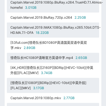
Captain.Marvel.2019.1080p.BluRay.x264.TrueHD.7.1.Atmos-
homefei
3.01GB
Captain.Marvel.2019.BluRay.720p.x264
2.25GB
Captain.Marvel.2019.IMAX.1080p.BluRay.x265.10bit.DTS-
HD.MA.7.1-OFA
18.22GB
[53fuli.com]惊奇队长BD1080P高清国英双语中英双
字.mkv
2.89GB
惊奇队长HC1080P清晰官方英语中字.mp4
2.65GB
[4K_HDR][惊奇队长][2160P][BDRip][HEVC-10bit][中英
外挂][FLAC][MKV]
3.74GB
[惊奇队长][1080P][BDRip][HEVC-10bit][中英外挂]
[FLAC][MKV]
3.17GB
Captain.Marvel.2019.1080p.mkv
2.77GB