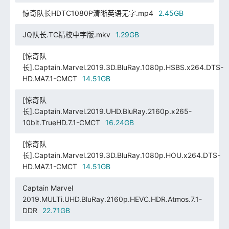
惊奇队长HDTC1080P清晰英语无字.mp4
2.45GB
JQ队长.TC精校中字版.mkv
1.29GB
[惊奇队
长].Captain.Marvel.2019.3D.BluRay.1080p.HSBS.x264.DTS-
HD.MA7.1-CMCT
14.51GB
[惊奇队
长].Captain.Marvel.2019.UHD.BluRay.2160p.x265-
10bit.TrueHD.7.1-CMCT
16.24GB
[惊奇队
长].Captain.Marvel.2019.3D.BluRay.1080p.HOU.x264.DTS-
HD.MA7.1-CMCT
14.51GB
Captain Marvel
2019.MULTi.UHD.BluRay.2160p.HEVC.HDR.Atmos.7.1-
DDR
22.71GB