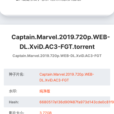
Captain.Marvel.2019.720p.WEB-
DL.XviD.AC3-FGT.torrent
Captain.Marvel.2019.720p.WEB-DL.XviD.AC3-FGT
种子片名:
Captain.Marvel.2019.720p.WEB-
DL.XviD.AC3-FGT
水印:
纯净版
Hash:
6680517a136d90f487fa973d143cde0c81f9
影片大小:
3.77GB