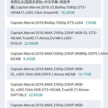
惊奇队长[国英多音轨+中文字幕+特效字
幕].Captain.Marvel.2019.V2.BluRay.1080p.DTS-
HDMA7.1.x265.10bit-DreamHD
16.26GB
Captain.Marvel.2019.BluRay.1080p.DTS.x264
7.16GB
Captain.Marvel.2019.IMAX.2160p.DSNP.WEB-DL.DTS-
HD.MA.TrueHD.7.1.Atmos.DV.MKV.x265-
DVSUX
22.98GB
Captain.Marvel.2019.IMAX.1080p.DSNP.WEBRip.DDP5.1.Atm
MZABI
6.42GB
Captain.Marvel.2019.IMAX.2160p.DSNP.WEB-
DL.x265.10bit.HDR.DDP5.1.Atmos-MZABI
14.71GB
Captain.Marvel.2019.IMAX.2160p.DSNP.WEB-
DL.x265.10bit.HDR.DTS-HD.MA.TrueHD.7.1.Atmos-
SWTYBLZ
22.85GB
Captain.Marvel.2019.IMAX.2160p.DSNP.WEB-