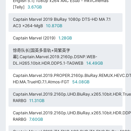
English 5.1] 1080p x264 AAC ESub - mkvCinemas
[Telly]
3.67GB
Captain Marvel 2019 BluRay 1080p DTS-HD MA 7.1
AC3 x264-MgB
10.87GB
Captain Marvel (2019)
1.28GB
惊奇队长[国英多音轨+简繁英字
幕].Captain.Marvel.2019.2160p.DSNP.WEB-
DL.H265.10bit.HDR.DDP5.1-TAGWEB
14.49GB
Captain.Marvel.2019.PROPER.2160p.BluRay.REMUX.HEVC.D
HD.MA.TrueHD.7.1.Atmos-FGT
54.08GB
Captain.Marvel.2019.2160p.UHD.BluRay.x265.10bit.HDR.True
RARBG
11.31GB
Captain.Marvel.2019.2160p.UHD.BluRay.x265.10bit.HDR.DDP
RARBG
7.60GB