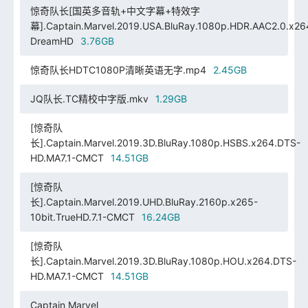
惊奇队长[国英多音轨+中文字幕+特效字
幕].Captain.Marvel.2019.USA.BluRay.1080p.HDR.AAC2.0.x26
DreamHD
3.76GB
惊奇队长HDTC1080P清晰英语无字.mp4
2.45GB
JQ队长.TC精校中字版.mkv
1.29GB
[惊奇队
长].Captain.Marvel.2019.3D.BluRay.1080p.HSBS.x264.DTS-
HD.MA7.1-CMCT
14.51GB
[惊奇队
长].Captain.Marvel.2019.UHD.BluRay.2160p.x265-
10bit.TrueHD.7.1-CMCT
16.24GB
[惊奇队
长].Captain.Marvel.2019.3D.BluRay.1080p.HOU.x264.DTS-
HD.MA7.1-CMCT
14.51GB
Captain Marvel