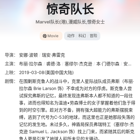
惊奇队长
Marvel队长(港),漫威队长,惊奇女士
Movie
动作
/
科幻
/
冒险
导演：
安娜·波顿
/
瑞安·弗雷克
主演：
布丽·拉尔森
/
裘德·洛
/
塞缪尔·杰克逊
/
本·门德尔森
/
安妮特·贝宁
上映：
2019-03-08(美国中国大陆)
剧情：
在围剿斯克鲁人的战斗中，克里人星际战队成员弗斯（布丽·
拉尔森 Brie Larson 饰）不幸成为对方的俘虏。斯克鲁人尝
试探究弗斯的记忆，最终发现连弗斯本人都不知道的一段往
事，进而也得知名为温迪•劳森博士的女子掌握着他们急于得
到的时空引擎。趁对方不备，拥有强大超能力的弗斯摆脱束
缚，逃到了代号为C-53的地球，而这里也正是她那段失落的
记忆的发生地。未过多久，神盾局探员弗瑞特工（塞缪尔·杰
克逊 Samuel L. Jackson 饰）找上门来，而紧随其后的斯克
鲁人更是引发了地球人前所未见的大骚动。