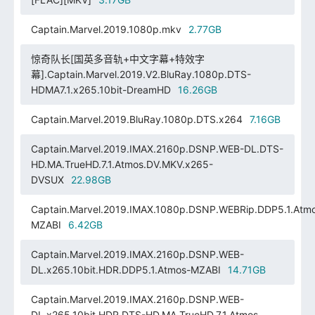
Captain.Marvel.2019.1080p.mkv
2.77GB
惊奇队长[国英多音轨+中文字幕+特效字
幕].Captain.Marvel.2019.V2.BluRay.1080p.DTS-
HDMA7.1.x265.10bit-DreamHD
16.26GB
Captain.Marvel.2019.BluRay.1080p.DTS.x264
7.16GB
Captain.Marvel.2019.IMAX.2160p.DSNP.WEB-DL.DTS-
HD.MA.TrueHD.7.1.Atmos.DV.MKV.x265-
DVSUX
22.98GB
Captain.Marvel.2019.IMAX.1080p.DSNP.WEBRip.DDP5.1.Atm
MZABI
6.42GB
Captain.Marvel.2019.IMAX.2160p.DSNP.WEB-
DL.x265.10bit.HDR.DDP5.1.Atmos-MZABI
14.71GB
Captain.Marvel.2019.IMAX.2160p.DSNP.WEB-
DL.x265.10bit.HDR.DTS-HD.MA.TrueHD.7.1.Atmos-