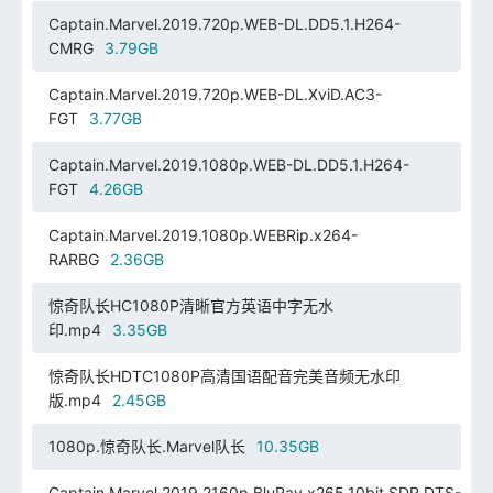
Captain.Marvel.2019.720p.WEB-DL.DD5.1.H264-
CMRG
3.79GB
Captain.Marvel.2019.720p.WEB-DL.XviD.AC3-
FGT
3.77GB
Captain.Marvel.2019.1080p.WEB-DL.DD5.1.H264-
FGT
4.26GB
Captain.Marvel.2019.1080p.WEBRip.x264-
RARBG
2.36GB
惊奇队长HC1080P清晰官方英语中字无水
印.mp4
3.35GB
惊奇队长HDTC1080P高清国语配音完美音频无水印
版.mp4
2.45GB
1080p.惊奇队长.Marvel队长
10.35GB
Captain.Marvel.2019.2160p.BluRay.x265.10bit.SDR.DTS-