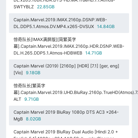
SWTYBLZ
22.85GB
Captain.Marvel.2019.IMAX.2160p.DSNP.WEB-
DL.DDP5.1.Atmos.DV.MP4.x265-DVSUX
14.84GB
惊奇队长[IMAX满屏版][简繁英字
幕].Captain.Marvel.2019.IMAX.2160p.HDR.DSNP.WEB-
DL.H.265.DDP5.1.Atmos-HDBWEB
14.71GB
Captain Marvel (2019) [2160p] [HDR] [7.1] [ger, eng]
[Vio]
9.18GB
惊奇队长[繁英字
幕].Captain.Marvel.2019.UHD.BluRay.2160p.TrueHD(Atmos).7.
ALT
9.71GB
Captain Marvel 2019 BluRay 1080p DTS AC3 x264-
MgB
8.02GB
Captain Marvel 2019 BluRay Dual Audio [Hindi 2.0 +