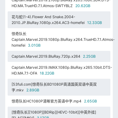
HD.MA.TrueHD.7.1.Atmos-SWTYBLZ
20.62GB
花与蛇(1-4).Flower And Snake.2004-
2010.JP.BluRay.1080p.x264.AC3-homefei
12.33GB
惊奇队长
Captain.Marvel.2019.1080p.BluRay.x264.TrueHD.7.1.Atmos-
homefei
3.01GB
Captain.Marvel.2019.BluRay.720p.x264
2.25GB
Captain.Marvel.2019.IMAX.1080p.BluRay.x265.10bit.DTS-
HD.MA.7.1-OFA
18.22GB
[53fuli.com]惊奇队长BD1080P高清国英双语中英双
字.mkv
2.89GB
惊奇队长HC1080P清晰官方英语中字.mp4
2.65GB
[惊奇队长][1080P][BDRip][HEVC-10bit][中英外挂]
[FLAC][MKV]
3.17GB