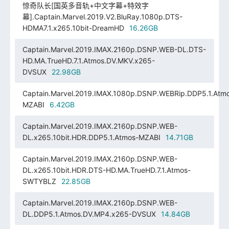
惊奇队长[国英多音轨+中文字幕+特效字
幕].Captain.Marvel.2019.V2.BluRay.1080p.DTS-
HDMA7.1.x265.10bit-DreamHD
16.26GB
Captain.Marvel.2019.IMAX.2160p.DSNP.WEB-DL.DTS-
HD.MA.TrueHD.7.1.Atmos.DV.MKV.x265-
DVSUX
22.98GB
Captain.Marvel.2019.IMAX.1080p.DSNP.WEBRip.DDP5.1.Atm
MZABI
6.42GB
Captain.Marvel.2019.IMAX.2160p.DSNP.WEB-
DL.x265.10bit.HDR.DDP5.1.Atmos-MZABI
14.71GB
Captain.Marvel.2019.IMAX.2160p.DSNP.WEB-
DL.x265.10bit.HDR.DTS-HD.MA.TrueHD.7.1.Atmos-
SWTYBLZ
22.85GB
Captain.Marvel.2019.IMAX.2160p.DSNP.WEB-
DL.DDP5.1.Atmos.DV.MP4.x265-DVSUX
14.84GB