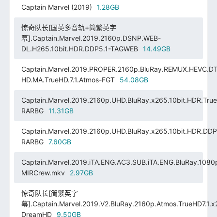
Captain Marvel (2019)
1.28GB
惊奇队长[国英多音轨+简繁英字
幕].Captain.Marvel.2019.2160p.DSNP.WEB-
DL.H265.10bit.HDR.DDP5.1-TAGWEB
14.49GB
Captain.Marvel.2019.PROPER.2160p.BluRay.REMUX.HEVC.D
HD.MA.TrueHD.7.1.Atmos-FGT
54.08GB
Captain.Marvel.2019.2160p.UHD.BluRay.x265.10bit.HDR.True
RARBG
11.31GB
Captain.Marvel.2019.2160p.UHD.BluRay.x265.10bit.HDR.DDP
RARBG
7.60GB
Captain.Marvel.2019.iTA.ENG.AC3.SUB.iTA.ENG.BluRay.1080
MIRCrew.mkv
2.97GB
惊奇队长[简繁英字
幕].Captain.Marvel.2019.V2.BluRay.2160p.Atmos.TrueHD7.1.x2
DreamHD
9.50GB