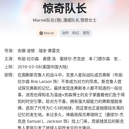
惊奇队长
Marvel队长(港),漫威队长,惊奇女士
Movie
动作
/
科幻
/
冒险
导演：
安娜·波顿
/
瑞安·弗雷克
主演：
布丽·拉尔森
/
裘德·洛
/
塞缪尔·杰克逊
/
本·门德尔森
/
安妮特·贝宁
上映：
2019-03-08(美国中国大陆)
剧情：
在围剿斯克鲁人的战斗中，克里人星际战队成员弗斯（布丽·
拉尔森 Brie Larson 饰）不幸成为对方的俘虏。斯克鲁人尝
试探究弗斯的记忆，最终发现连弗斯本人都不知道的一段往
事，进而也得知名为温迪•劳森博士的女子掌握着他们急于得
到的时空引擎。趁对方不备，拥有强大超能力的弗斯摆脱束
缚，逃到了代号为C-53的地球，而这里也正是她那段失落的
记忆的发生地。未过多久，神盾局探员弗瑞特工（塞缪尔·杰
克逊 Samuel L. Jackson 饰）找上门来，而紧随其后的斯克
鲁人更是引发了地球人前所未见的大骚动。