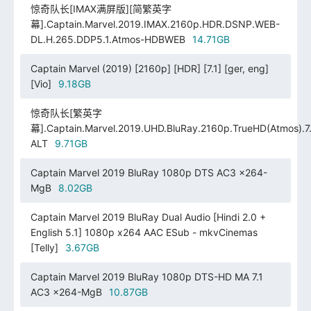
惊奇队长[IMAX满屏版][简繁英字
幕].Captain.Marvel.2019.IMAX.2160p.HDR.DSNP.WEB-
DL.H.265.DDP5.1.Atmos-HDBWEB
14.71GB
Captain Marvel (2019) [2160p] [HDR] [7.1] [ger, eng]
[Vio]
9.18GB
惊奇队长[繁英字
幕].Captain.Marvel.2019.UHD.BluRay.2160p.TrueHD(Atmos).7.
ALT
9.71GB
Captain Marvel 2019 BluRay 1080p DTS AC3 x264-
MgB
8.02GB
Captain Marvel 2019 BluRay Dual Audio [Hindi 2.0 +
English 5.1] 1080p x264 AAC ESub - mkvCinemas
[Telly]
3.67GB
Captain Marvel 2019 BluRay 1080p DTS-HD MA 7.1
AC3 x264-MgB
10.87GB