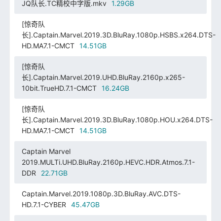
JQ队长.TC精校中字版.mkv
1.29GB
[惊奇队
长].Captain.Marvel.2019.3D.BluRay.1080p.HSBS.x264.DTS-
HD.MA7.1-CMCT
14.51GB
[惊奇队
长].Captain.Marvel.2019.UHD.BluRay.2160p.x265-
10bit.TrueHD.7.1-CMCT
16.24GB
[惊奇队
长].Captain.Marvel.2019.3D.BluRay.1080p.HOU.x264.DTS-
HD.MA7.1-CMCT
14.51GB
Captain Marvel
2019.MULTi.UHD.BluRay.2160p.HEVC.HDR.Atmos.7.1-
DDR
22.71GB
Captain.Marvel.2019.1080p.3D.BluRay.AVC.DTS-
HD.7.1-CYBER
45.47GB