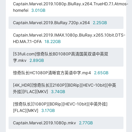
Captain.Marvel.2019.1080p.BluRay.x264.TrueHD.7.1.Atmos-
homefei
3.01GB
Captain.Marvel.2019.BluRay.720p.x264
2.25GB
Captain.Marvel.2019.IMAX.1080p.BluRay.x265.10bit.DTS-
HD.MA.7.1-OFA
18.22GB
[53fuli.com]惊奇队长BD1080P高清国英双语中英双
字.mkv
2.89GB
惊奇队长HC1080P清晰官方英语中字.mp4
2.65GB
[4K_HDR][惊奇队长][2160P][BDRip][HEVC-10bit][中英
外挂][FLAC][MKV]
3.74GB
[惊奇队长][1080P][BDRip][HEVC-10bit][中英外挂]
[FLAC][MKV]
3.17GB
Captain.Marvel.2019.1080p.mkv
2.77GB