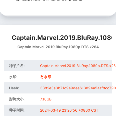
Captain.Marvel.2019.BluRay.1080
Captain.Marvel.2019.BluRay.1080p.DTS.x264
种子片名:
Captain.Marvel.2019.BluRay.1080p.DTS.x2
水印:
有水印
Hash:
3382e3a3b71c9e9dee613894a5aaf8cc79
影片大小:
7.16GB
种子时间:
2024-03-19 23:20:56 +0800 CST