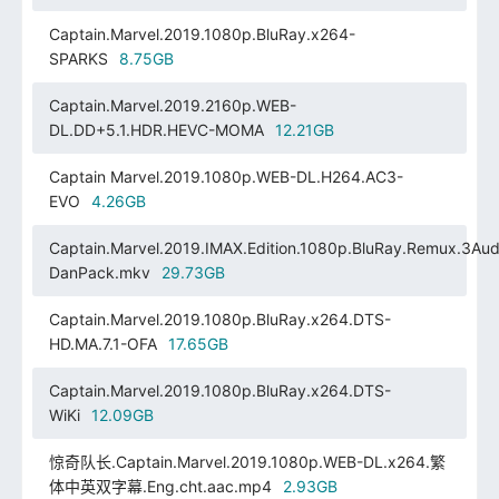
Captain.Marvel.2019.1080p.BluRay.x264-
SPARKS
8.75GB
Captain.Marvel.2019.2160p.WEB-
DL.DD+5.1.HDR.HEVC-MOMA
12.21GB
Captain Marvel.2019.1080p.WEB-DL.H264.AC3-
EVO
4.26GB
Captain.Marvel.2019.IMAX.Edition.1080p.BluRay.Remux.3Aud
DanPack.mkv
29.73GB
Captain.Marvel.2019.1080p.BluRay.x264.DTS-
HD.MA.7.1-OFA
17.65GB
Captain.Marvel.2019.1080p.BluRay.x264.DTS-
WiKi
12.09GB
惊奇队长.Captain.Marvel.2019.1080p.WEB-DL.x264.繁
体中英双字幕.Eng.cht.aac.mp4
2.93GB