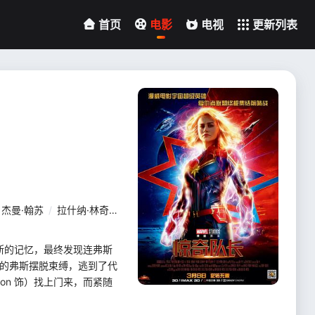
首页
电影
电视
更新列表
杰曼·翰苏
/
拉什纳·林奇
/
阿基拉·阿克巴
/
科林·福特
/
卓库·莫度
/
弗斯的记忆，最终发现连弗斯
力的弗斯摆脱束缚，逃到了代
son 饰）找上门来，而紧随