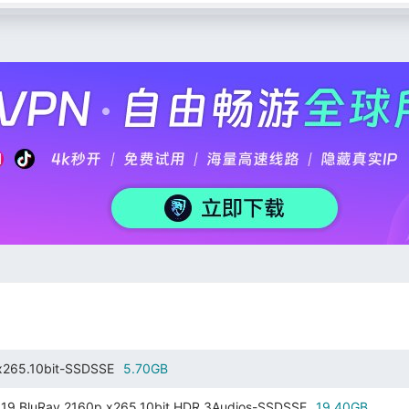
265.10bit-SSDSSE
5.70GB
Ray.2160p.x265.10bit.HDR.3Audios-SSDSSE
19.40GB