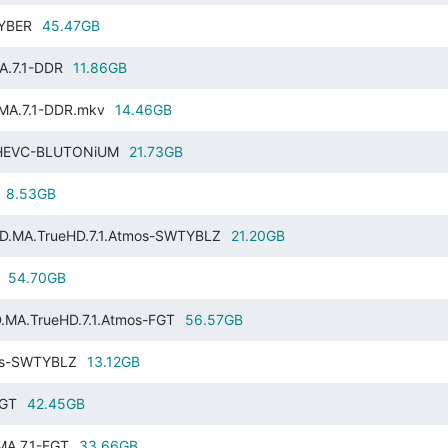
CYBER
45.47GB
A.7.1-DDR
11.86GB
.MA.7.1-DDR.mkv
14.46GB
R.HEVC-BLUTONiUM
21.73GB
8.53GB
HD.MA.TrueHD.7.1.Atmos-SWTYBLZ
21.20GB
54.70GB
.MA.TrueHD.7.1.Atmos-FGT
56.57GB
mos-SWTYBLZ
13.12GB
FGT
42.45GB
MA.7.1-FGT
33.66GB