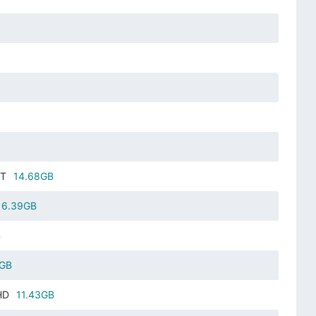
T
14.68GB
6.39GB
B
2GB
HD
11.43GB