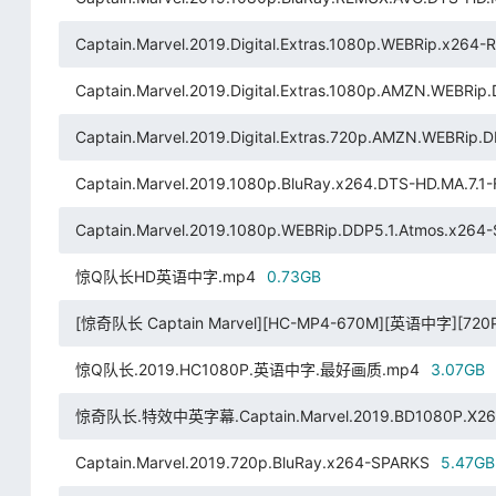
Captain.Marvel.2019.Digital.Extras.1080p.WEBRip.x264
Captain.Marvel.2019.Digital.Extras.1080p.AMZN.WEBRip
Captain.Marvel.2019.Digital.Extras.720p.AMZN.WEBRip.
Captain.Marvel.2019.1080p.BluRay.x264.DTS-HD.MA.7.1
Captain.Marvel.2019.1080p.WEBRip.DDP5.1.Atmos.x26
惊Q队长HD英语中字.mp4
0.73GB
[惊奇队长 Captain Marvel][HC-MP4-670M][英语中字
惊Q队长.2019.HC1080P.英语中字.最好画质.mp4
3.07GB
惊奇队长.特效中英字幕.Captain.Marvel.2019.BD1080P.X264.
Captain.Marvel.2019.720p.BluRay.x264-SPARKS
5.47GB