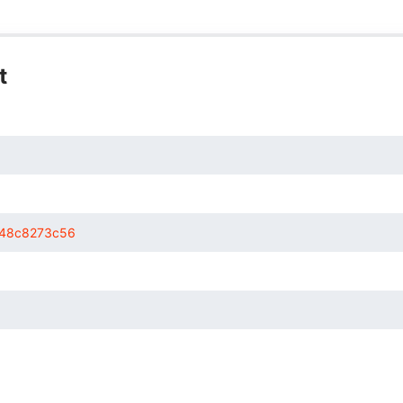
t
48c8273c56