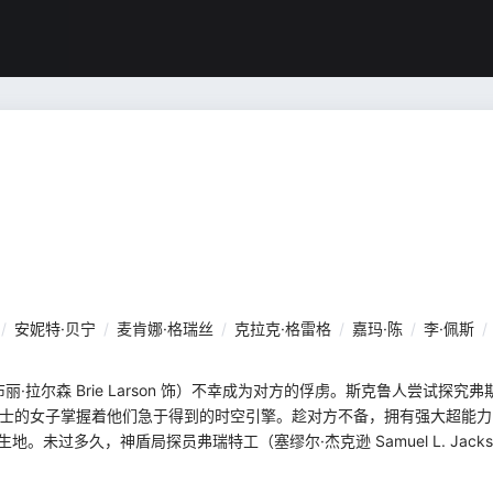
/
安妮特·贝宁
/
麦肯娜·格瑞丝
/
克拉克·格雷格
/
嘉玛·陈
/
李·佩斯
/
拉尔森 Brie Larson 饰）不幸成为对方的俘虏。斯克鲁人尝试探究
博士的女子掌握着他们急于得到的时空引擎。趁对方不备，拥有强大超能
。未过多久，神盾局探员弗瑞特工（塞缪尔·杰克逊 Samuel L. Jack