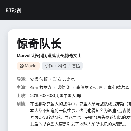
BT影视
惊奇队长
Marvel队长(港),漫威队长,惊奇女士
Movie
动作
/
科幻
/
冒险
导演：
安娜·波顿
/
瑞安·弗雷克
主演：
布丽·拉尔森
/
裘德·洛
/
塞缪尔·杰克逊
/
本·门德尔森
上映：
2019-03-08(美国中国大陆)
剧情：
在围剿斯克鲁人的战斗中，克里人星际战队成员弗斯（布丽·
本人都不知道的一段往事，进而也得知名为温迪•劳森
号为C-53的地球，而这里也正是她那段失落的记忆的发生地
其后的斯克鲁人更是引发了地球人前所未见的大骚动。