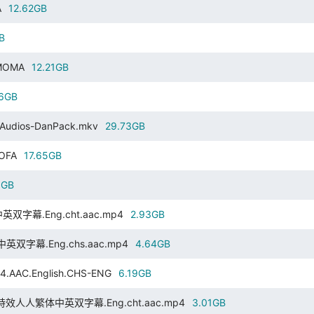
A
12.62GB
B
-MOMA
12.21GB
26GB
.3Audios-DanPack.mkv
29.73GB
-OFA
17.65GB
9GB
中英双字幕.Eng.cht.aac.mp4
2.93GB
版中英双字幕.Eng.chs.aac.mp4
4.64GB
AAC.English.CHS-ENG
6.19GB
265.特效人人繁体中英双字幕.Eng.cht.aac.mp4
3.01GB