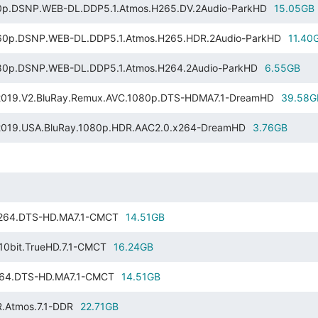
.WEB-DL.DDP5.1.Atmos.H265.DV.2Audio-ParkHD
15.05GB
DSNP.WEB-DL.DDP5.1.Atmos.H265.HDR.2Audio-ParkHD
11.40
DSNP.WEB-DL.DDP5.1.Atmos.H264.2Audio-ParkHD
6.55GB
2.BluRay.Remux.AVC.1080p.DTS-HDMA7.1-DreamHD
39.58G
USA.BluRay.1080p.HDR.AAC2.0.x264-DreamHD
3.76GB
x264.DTS-HD.MA7.1-CMCT
14.51GB
0bit.TrueHD.7.1-CMCT
16.24GB
264.DTS-HD.MA7.1-CMCT
14.51GB
.Atmos.7.1-DDR
22.71GB