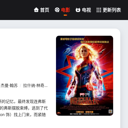
首页
电影
电视
更新列表
杰曼·翰苏
/
拉什纳·林奇
/
阿基拉·阿克巴
/
科林·福特
/
卓库·莫度
/
弗斯的记忆，最终发现连弗斯
力的弗斯摆脱束缚，逃到了代
son 饰）找上门来，而紧随