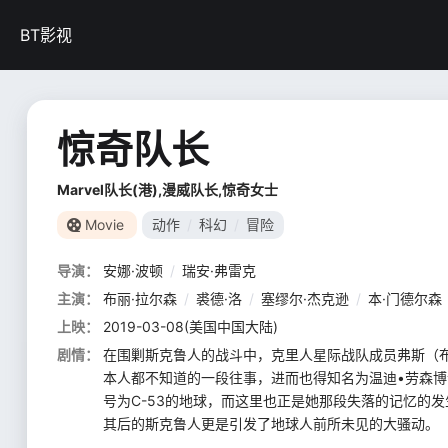
BT影视
惊奇队长
Marvel队长(港),漫威队长,惊奇女士
Movie
动作
/
科幻
/
冒险
导演：
安娜·波顿
/
瑞安·弗雷克
主演：
布丽·拉尔森
/
裘德·洛
/
塞缪尔·杰克逊
/
本·门德尔森
上映：
2019-03-08(美国中国大陆)
剧情：
在围剿斯克鲁人的战斗中，克里人星际战队成员弗斯（布丽·
本人都不知道的一段往事，进而也得知名为温迪•劳森
号为C-53的地球，而这里也正是她那段失落的记忆的发生地
其后的斯克鲁人更是引发了地球人前所未见的大骚动。