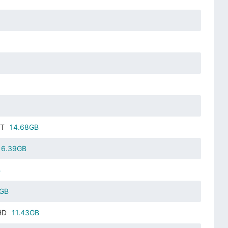
T
14.68GB
6.39GB
B
2GB
HD
11.43GB