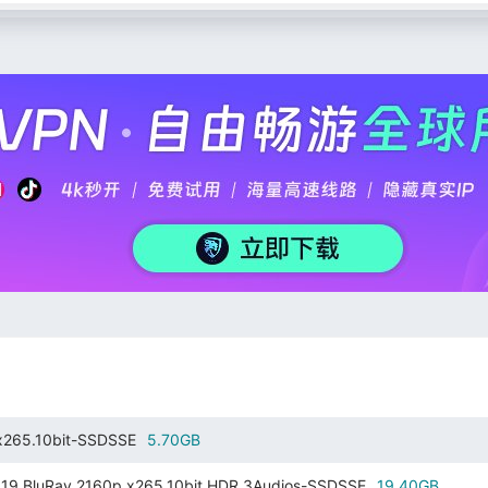
265.10bit-SSDSSE
5.70GB
Ray.2160p.x265.10bit.HDR.3Audios-SSDSSE
19.40GB