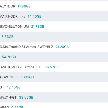
A.7.1-DDR
11.86GB
.MA.7.1-DDR.mkv
14.46GB
R.HEVC-BLUTONiUM
21.73GB
8.53GB
HD.MA.TrueHD.7.1.Atmos-SWTYBLZ
21.20GB
54.70GB
.MA.TrueHD.7.1.Atmos-FGT
56.57GB
mos-SWTYBLZ
13.12GB
FGT
42.45GB
MA.7.1-FGT
33.66GB
-RARBG
0.93GB