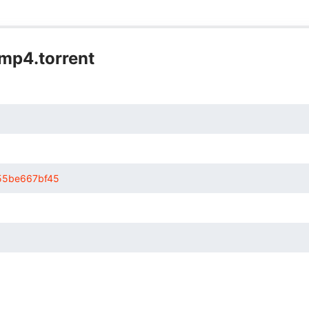
.torrent
55be667bf45