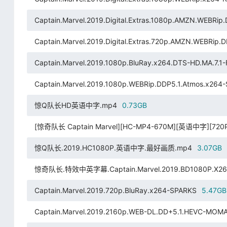
Captain.Marvel.2019.Digital.Extras.1080p.AMZN.WEBRip
Captain.Marvel.2019.Digital.Extras.720p.AMZN.WEBRip.
Captain.Marvel.2019.1080p.BluRay.x264.DTS-HD.MA.7.1
Captain.Marvel.2019.1080p.WEBRip.DDP5.1.Atmos.x26
惊Q队长HD英语中字.mp4
0.73GB
[惊奇队长 Captain Marvel][HC-MP4-670M][英语中字
惊Q队长.2019.HC1080P.英语中字.最好画质.mp4
3.07GB
惊奇队长.特效中英字幕.Captain.Marvel.2019.BD1080P.X264.
Captain.Marvel.2019.720p.BluRay.x264-SPARKS
5.47GB
Captain.Marvel.2019.2160p.WEB-DL.DD+5.1.HEVC-MOM