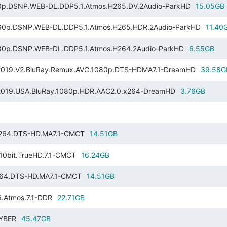
.WEB-DL.DDP5.1.Atmos.H265.DV.2Audio-ParkHD
15.05GB
DSNP.WEB-DL.DDP5.1.Atmos.H265.HDR.2Audio-ParkHD
11.40
DSNP.WEB-DL.DDP5.1.Atmos.H264.2Audio-ParkHD
6.55GB
2.BluRay.Remux.AVC.1080p.DTS-HDMA7.1-DreamHD
39.58G
USA.BluRay.1080p.HDR.AAC2.0.x264-DreamHD
3.76GB
x264.DTS-HD.MA7.1-CMCT
14.51GB
0bit.TrueHD.7.1-CMCT
16.24GB
264.DTS-HD.MA7.1-CMCT
14.51GB
.Atmos.7.1-DDR
22.71GB
CYBER
45.47GB