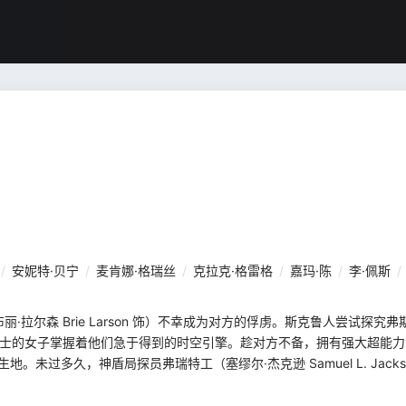
/
安妮特·贝宁
/
麦肯娜·格瑞丝
/
克拉克·格雷格
/
嘉玛·陈
/
李·佩斯
/
拉尔森 Brie Larson 饰）不幸成为对方的俘虏。斯克鲁人尝试探究
博士的女子掌握着他们急于得到的时空引擎。趁对方不备，拥有强大超能
。未过多久，神盾局探员弗瑞特工（塞缪尔·杰克逊 Samuel L. Jack