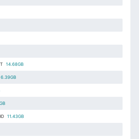
T
14.68GB
6.39GB
B
2GB
HD
11.43GB