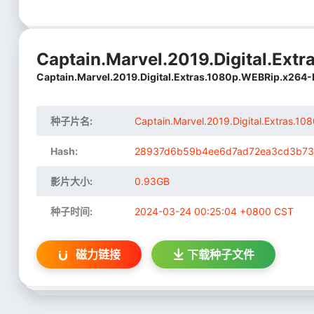
Captain.Marvel.2019.Digital.Ex
Captain.Marvel.2019.Digital.Extras.1080p.WEBRip.x264
种子片名:
Captain.Marvel.2019.Digital.Extras.
Hash:
28937d6b59b4ee6d7ad72ea3cd3b73
影片大小:
0.93GB
种子时间:
2024-03-24 00:25:04 +0800 CST
磁力链接
下载
种子文件