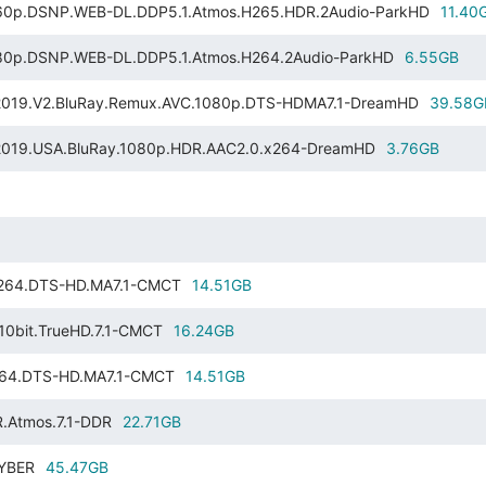
DSNP.WEB-DL.DDP5.1.Atmos.H265.HDR.2Audio-ParkHD
11.40
DSNP.WEB-DL.DDP5.1.Atmos.H264.2Audio-ParkHD
6.55GB
2.BluRay.Remux.AVC.1080p.DTS-HDMA7.1-DreamHD
39.58G
USA.BluRay.1080p.HDR.AAC2.0.x264-DreamHD
3.76GB
x264.DTS-HD.MA7.1-CMCT
14.51GB
0bit.TrueHD.7.1-CMCT
16.24GB
264.DTS-HD.MA7.1-CMCT
14.51GB
.Atmos.7.1-DDR
22.71GB
CYBER
45.47GB