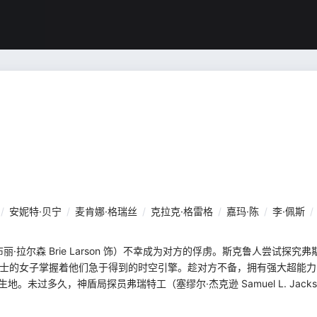
/
安妮特·贝宁
/
麦肯娜·格瑞丝
/
克拉克·格雷格
/
嘉玛·陈
/
李·佩斯
/
拉尔森 Brie Larson 饰）不幸成为对方的俘虏。斯克鲁人尝试探究
博士的女子掌握着他们急于得到的时空引擎。趁对方不备，拥有强大超能
。未过多久，神盾局探员弗瑞特工（塞缪尔·杰克逊 Samuel L. Jack