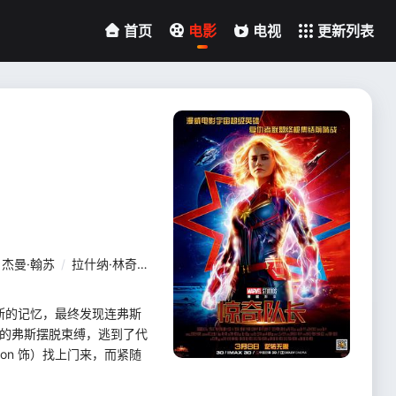
首页
电影
电视
更新列表
杰曼·翰苏
/
拉什纳·林奇
/
阿基拉·阿克巴
/
科林·福特
/
卓库·莫度
/
弗斯的记忆，最终发现连弗斯
力的弗斯摆脱束缚，逃到了代
son 饰）找上门来，而紧随