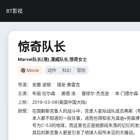
BT影视
惊奇队长
Marvel队长(港),漫威队长,惊奇女士
Movie
动作
/
科幻
/
冒险
导演：
安娜·波顿
/
瑞安·弗雷克
主演：
布丽·拉尔森
/
裘德·洛
/
塞缪尔·杰克逊
/
本·门德尔森
上映：
2019-03-08(美国中国大陆)
剧情：
在围剿斯克鲁人的战斗中，克里人星际战队成员弗斯（布丽·
本人都不知道的一段往事，进而也得知名为温迪•劳森
号为C-53的地球，而这里也正是她那段失落的记忆的发生地
其后的斯克鲁人更是引发了地球人前所未见的大骚动。