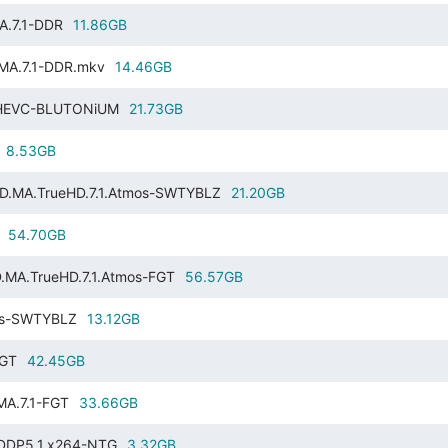
A.7.1-DDR
11.86GB
.MA.7.1-DDR.mkv
14.46GB
R.HEVC-BLUTONiUM
21.73GB
8.53GB
HD.MA.TrueHD.7.1.Atmos-SWTYBLZ
21.20GB
54.70GB
.MA.TrueHD.7.1.Atmos-FGT
56.57GB
mos-SWTYBLZ
13.12GB
FGT
42.45GB
MA.7.1-FGT
33.66GB
.DDP5.1.x264-NTG
3.32GB