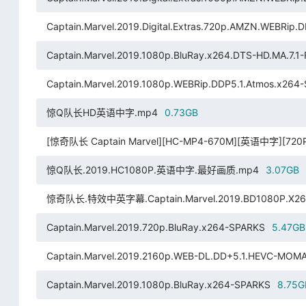
Captain.Marvel.2019.Digital.Extras.720p.AMZN.WEBRip.
Captain.Marvel.2019.1080p.BluRay.x264.DTS-HD.MA.7.1
Captain.Marvel.2019.1080p.WEBRip.DDP5.1.Atmos.x26
惊Q队长HD英语中字.mp4
0.73GB
[惊奇队长 Captain Marvel][HC-MP4-670M][英语中字
惊Q队长.2019.HC1080P.英语中字.最好画质.mp4
3.07GB
惊奇队长.特效中英字幕.Captain.Marvel.2019.BD1080P.X264.
Captain.Marvel.2019.720p.BluRay.x264-SPARKS
5.47GB
Captain.Marvel.2019.2160p.WEB-DL.DD+5.1.HEVC-MOM
Captain.Marvel.2019.1080p.BluRay.x264-SPARKS
8.75G