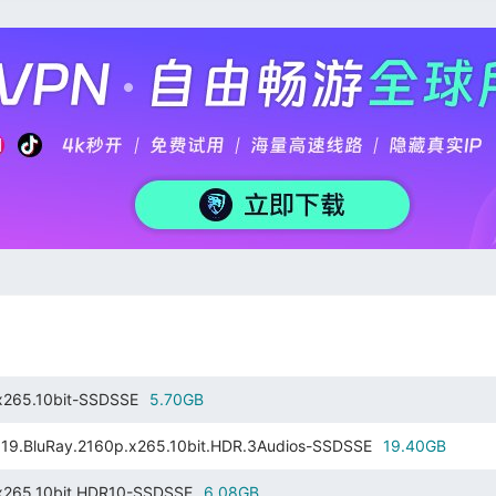
265.10bit-SSDSSE
5.70GB
Ray.2160p.x265.10bit.HDR.3Audios-SSDSSE
19.40GB
265.10bit.HDR10-SSDSSE
6.08GB