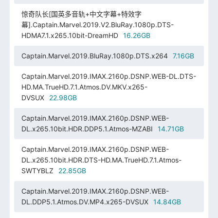
惊奇队长[国英多音轨+中文字幕+特效字
幕].Captain.Marvel.2019.V2.BluRay.1080p.DTS-
HDMA7.1.x265.10bit-DreamHD
16.26GB
Captain.Marvel.2019.BluRay.1080p.DTS.x264
7.16GB
Captain.Marvel.2019.IMAX.2160p.DSNP.WEB-DL.DTS-
HD.MA.TrueHD.7.1.Atmos.DV.MKV.x265-
DVSUX
22.98GB
Captain.Marvel.2019.IMAX.2160p.DSNP.WEB-
DL.x265.10bit.HDR.DDP5.1.Atmos-MZABI
14.71GB
Captain.Marvel.2019.IMAX.2160p.DSNP.WEB-
DL.x265.10bit.HDR.DTS-HD.MA.TrueHD.7.1.Atmos-
SWTYBLZ
22.85GB
Captain.Marvel.2019.IMAX.2160p.DSNP.WEB-
DL.DDP5.1.Atmos.DV.MP4.x265-DVSUX
14.84GB