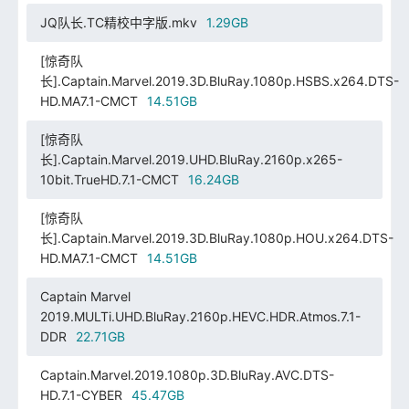
JQ队长.TC精校中字版.mkv
1.29GB
[惊奇队
长].Captain.Marvel.2019.3D.BluRay.1080p.HSBS.x264.DTS-
HD.MA7.1-CMCT
14.51GB
[惊奇队
长].Captain.Marvel.2019.UHD.BluRay.2160p.x265-
10bit.TrueHD.7.1-CMCT
16.24GB
[惊奇队
长].Captain.Marvel.2019.3D.BluRay.1080p.HOU.x264.DTS-
HD.MA7.1-CMCT
14.51GB
Captain Marvel
2019.MULTi.UHD.BluRay.2160p.HEVC.HDR.Atmos.7.1-
DDR
22.71GB
Captain.Marvel.2019.1080p.3D.BluRay.AVC.DTS-
HD.7.1-CYBER
45.47GB