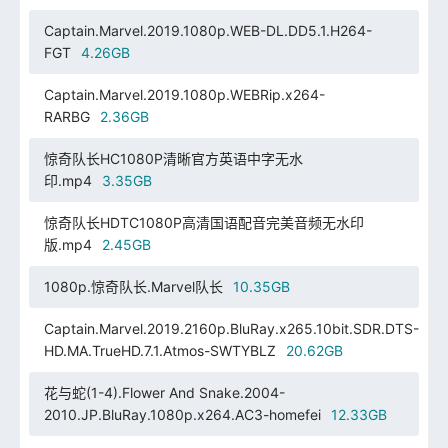
Captain.Marvel.2019.1080p.WEB-DL.DD5.1.H264-
FGT
4.26GB
Captain.Marvel.2019.1080p.WEBRip.x264-
RARBG
2.36GB
惊奇队长HC1080P清晰官方英语中字无水
印.mp4
3.35GB
惊奇队长HDTC1080P高清国语配音完美音频无水印
版.mp4
2.45GB
1080p.惊奇队长.Marvel队长
10.35GB
Captain.Marvel.2019.2160p.BluRay.x265.10bit.SDR.DTS-
HD.MA.TrueHD.7.1.Atmos-SWTYBLZ
20.62GB
花与蛇(1-4).Flower And Snake.2004-
2010.JP.BluRay.1080p.x264.AC3-homefei
12.33GB