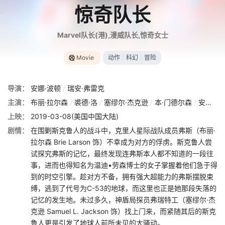
惊奇队长
Marvel队长(港),漫威队长,惊奇女士
Movie
动作
/
科幻
/
冒险
导演：
安娜·波顿
/
瑞安·弗雷克
主演：
布丽·拉尔森
/
裘德·洛
/
塞缪尔·杰克逊
/
本·门德尔森
/
安妮特·贝宁
上映：
2019-03-08(美国中国大陆)
剧情：
在围剿斯克鲁人的战斗中，克里人星际战队成员弗斯（布丽·
拉尔森 Brie Larson 饰）不幸成为对方的俘虏。斯克鲁人尝
试探究弗斯的记忆，最终发现连弗斯本人都不知道的一段往
事，进而也得知名为温迪•劳森博士的女子掌握着他们急于得
到的时空引擎。趁对方不备，拥有强大超能力的弗斯摆脱束
缚，逃到了代号为C-53的地球，而这里也正是她那段失落的
记忆的发生地。未过多久，神盾局探员弗瑞特工（塞缪尔·杰
克逊 Samuel L. Jackson 饰）找上门来，而紧随其后的斯克
鲁人更是引发了地球人前所未见的大骚动。