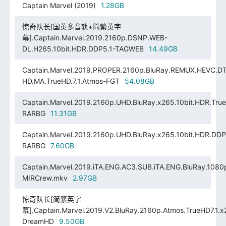
Captain Marvel (2019)
1.28GB
惊奇队长[国英多音轨+简繁英字
幕].Captain.Marvel.2019.2160p.DSNP.WEB-
DL.H265.10bit.HDR.DDP5.1-TAGWEB
14.49GB
Captain.Marvel.2019.PROPER.2160p.BluRay.REMUX.HEVC.D
HD.MA.TrueHD.7.1.Atmos-FGT
54.08GB
Captain.Marvel.2019.2160p.UHD.BluRay.x265.10bit.HDR.True
RARBG
11.31GB
Captain.Marvel.2019.2160p.UHD.BluRay.x265.10bit.HDR.DDP
RARBG
7.60GB
Captain.Marvel.2019.iTA.ENG.AC3.SUB.iTA.ENG.BluRay.1080
MIRCrew.mkv
2.97GB
惊奇队长[简繁英字
幕].Captain.Marvel.2019.V2.BluRay.2160p.Atmos.TrueHD7.1.x2
DreamHD
9.50GB