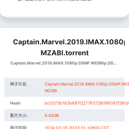
Captain.Marvel.2019.IMAX.1080
MZABI.torrent
Captain.Marvel.2019.IMAX.1080p.DSNP.WEBRip.DDP5.1.Atmos.x264-MZABI
种子片名:
Captain.Marvel.2019.IMAX.1080p.DSNP.WEB
MZABI
Hash:
bc0373b183b687f227763728099397f281
影片大小:
6.42GB
种子时间:
2024-03-19 20:55:51 +0800 CST