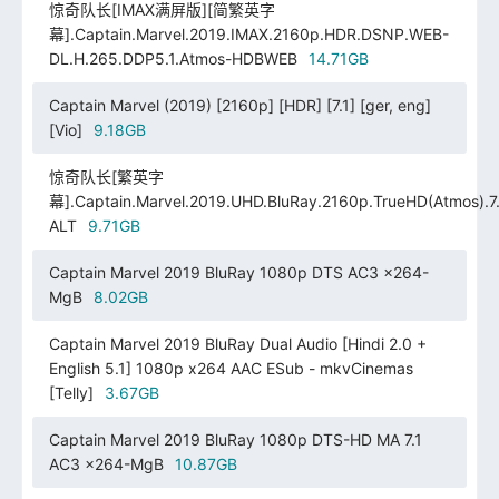
惊奇队长[IMAX满屏版][简繁英字
幕].Captain.Marvel.2019.IMAX.2160p.HDR.DSNP.WEB-
DL.H.265.DDP5.1.Atmos-HDBWEB
14.71GB
Captain Marvel (2019) [2160p] [HDR] [7.1] [ger, eng]
[Vio]
9.18GB
惊奇队长[繁英字
幕].Captain.Marvel.2019.UHD.BluRay.2160p.TrueHD(Atmos).7.
ALT
9.71GB
Captain Marvel 2019 BluRay 1080p DTS AC3 x264-
MgB
8.02GB
Captain Marvel 2019 BluRay Dual Audio [Hindi 2.0 +
English 5.1] 1080p x264 AAC ESub - mkvCinemas
[Telly]
3.67GB
Captain Marvel 2019 BluRay 1080p DTS-HD MA 7.1
AC3 x264-MgB
10.87GB