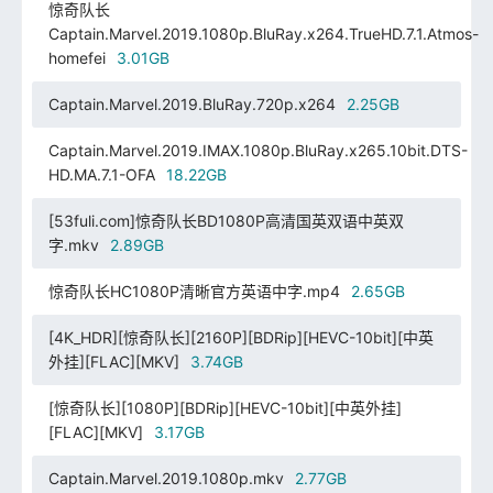
惊奇队长
Captain.Marvel.2019.1080p.BluRay.x264.TrueHD.7.1.Atmos-
homefei
3.01GB
Captain.Marvel.2019.BluRay.720p.x264
2.25GB
Captain.Marvel.2019.IMAX.1080p.BluRay.x265.10bit.DTS-
HD.MA.7.1-OFA
18.22GB
[53fuli.com]惊奇队长BD1080P高清国英双语中英双
字.mkv
2.89GB
惊奇队长HC1080P清晰官方英语中字.mp4
2.65GB
[4K_HDR][惊奇队长][2160P][BDRip][HEVC-10bit][中英
外挂][FLAC][MKV]
3.74GB
[惊奇队长][1080P][BDRip][HEVC-10bit][中英外挂]
[FLAC][MKV]
3.17GB
Captain.Marvel.2019.1080p.mkv
2.77GB