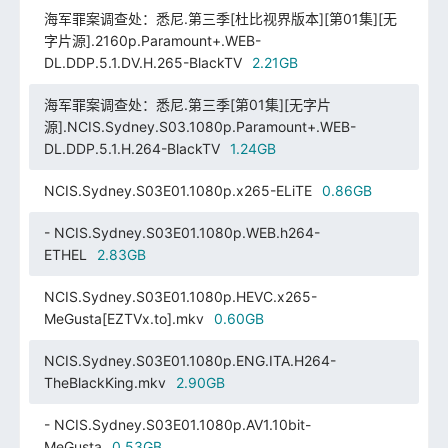
海军罪案调查处：悉尼.第三季[杜比视界版本][第01集][无
字片源].2160p.Paramount+.WEB-
DL.DDP.5.1.DV.H.265-BlackTV
2.21GB
海军罪案调查处：悉尼.第三季[第01集][无字片
源].NCIS.Sydney.S03.1080p.Paramount+.WEB-
DL.DDP.5.1.H.264-BlackTV
1.24GB
NCIS.Sydney.S03E01.1080p.x265-ELiTE
0.86GB
- NCIS.Sydney.S03E01.1080p.WEB.h264-
ETHEL
2.83GB
NCIS.Sydney.S03E01.1080p.HEVC.x265-
MeGusta[EZTVx.to].mkv
0.60GB
NCIS.Sydney.S03E01.1080p.ENG.ITA.H264-
TheBlackKing.mkv
2.90GB
- NCIS.Sydney.S03E01.1080p.AV1.10bit-
MeGusta
0.53GB