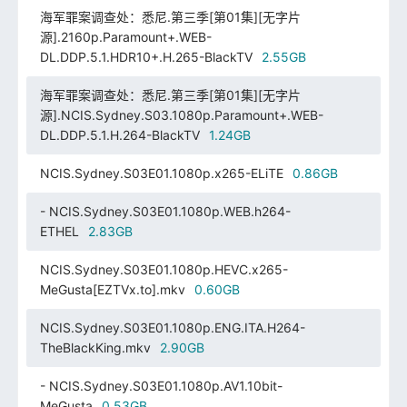
海军罪案调查处：悉尼.第三季[第01集][无字片
源].2160p.Paramount+.WEB-
DL.DDP.5.1.HDR10+.H.265-BlackTV
2.55GB
海军罪案调查处：悉尼.第三季[第01集][无字片
源].NCIS.Sydney.S03.1080p.Paramount+.WEB-
DL.DDP.5.1.H.264-BlackTV
1.24GB
NCIS.Sydney.S03E01.1080p.x265-ELiTE
0.86GB
- NCIS.Sydney.S03E01.1080p.WEB.h264-
ETHEL
2.83GB
NCIS.Sydney.S03E01.1080p.HEVC.x265-
MeGusta[EZTVx.to].mkv
0.60GB
NCIS.Sydney.S03E01.1080p.ENG.ITA.H264-
TheBlackKing.mkv
2.90GB
- NCIS.Sydney.S03E01.1080p.AV1.10bit-
MeGusta
0.53GB