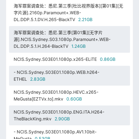
海军罪案调查处：悉尼.第三季[杜比视界版本][第01集][无
字片源].2160p.Paramount+.WEB-
DL.DDP.5.1.DV.H.265-BlackTV
2.21GB
海军罪案调查处：悉尼.第三季[第01集][无字片
源].NCIS.Sydney.S03.1080p.Paramount+.WEB-
DL.DDP.5.1.H.264-BlackTV
1.24GB
NCIS.Sydney.S03E01.1080p.x265-ELiTE
0.86GB
- NCIS.Sydney.S03E01.1080p.WEB.h264-
ETHEL
2.83GB
NCIS.Sydney.S03E01.1080p.HEVC.x265-
MeGusta[EZTVx.to].mkv
0.60GB
NCIS.Sydney.S03E01.1080p.ENG.ITA.H264-
TheBlackKing.mkv
2.90GB
- NCIS.Sydney.S03E01.1080p.AV1.10bit-
MeGusta
0.53GB