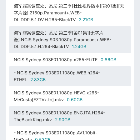
海军罪案调查处：悉尼.第三季[杜比视界版本][第01集][无
字片源].2160p.Paramount+.WEB-
DL.DDP.5.1.DV.H.265-BlackTV
2.21GB
海军罪案调查处：悉尼.第三季[第01集][无字片
源].NCIS.Sydney.S03.1080p.Paramount+.WEB-
DL.DDP.5.1.H.264-BlackTV
1.24GB
NCIS.Sydney.S03E01.1080p.x265-ELiTE
0.86GB
- NCIS.Sydney.S03E01.1080p.WEB.h264-
ETHEL
2.83GB
NCIS.Sydney.S03E01.1080p.HEVC.x265-
MeGusta[EZTVx.to].mkv
0.60GB
NCIS.Sydney.S03E01.1080p.ENG.ITA.H264-
TheBlackKing.mkv
2.90GB
- NCIS.Sydney.S03E01.1080p.AV1.10bit-
MeGusta
0.53GB