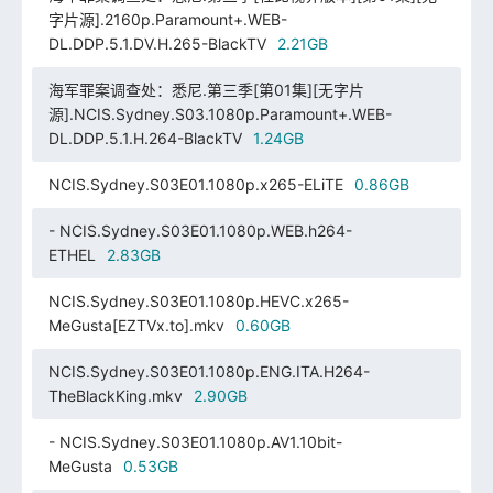
字片源].2160p.Paramount+.WEB-
DL.DDP.5.1.DV.H.265-BlackTV
2.21GB
海军罪案调查处：悉尼.第三季[第01集][无字片
源].NCIS.Sydney.S03.1080p.Paramount+.WEB-
DL.DDP.5.1.H.264-BlackTV
1.24GB
NCIS.Sydney.S03E01.1080p.x265-ELiTE
0.86GB
- NCIS.Sydney.S03E01.1080p.WEB.h264-
ETHEL
2.83GB
NCIS.Sydney.S03E01.1080p.HEVC.x265-
MeGusta[EZTVx.to].mkv
0.60GB
NCIS.Sydney.S03E01.1080p.ENG.ITA.H264-
TheBlackKing.mkv
2.90GB
- NCIS.Sydney.S03E01.1080p.AV1.10bit-
MeGusta
0.53GB