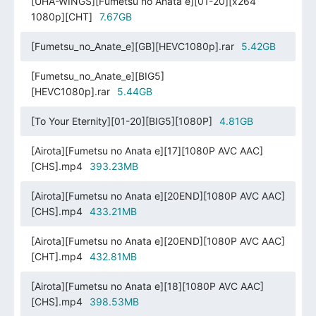
[UHA-WINGS][Fumetsu no Anata e][01-20][x264
1080p][CHT]
7.67GB
[Fumetsu_no_Anate_e][GB][HEVC1080p].rar
5.42GB
[Fumetsu_no_Anate_e][BIG5]
[HEVC1080p].rar
5.44GB
[To Your Eternity][01-20][BIG5][1080P]
4.81GB
[Airota][Fumetsu no Anata e][17][1080P AVC AAC]
[CHS].mp4
393.23MB
[Airota][Fumetsu no Anata e][20END][1080P AVC AAC]
[CHS].mp4
433.21MB
[Airota][Fumetsu no Anata e][20END][1080P AVC AAC]
[CHT].mp4
432.81MB
[Airota][Fumetsu no Anata e][18][1080P AVC AAC]
[CHS].mp4
398.53MB