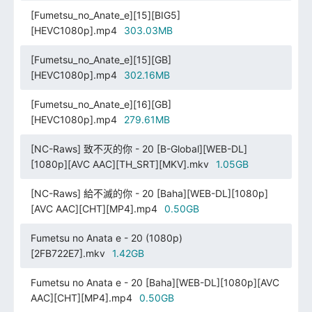
[Fumetsu_no_Anate_e][15][BIG5]
[HEVC1080p].mp4
303.03MB
[Fumetsu_no_Anate_e][15][GB]
[HEVC1080p].mp4
302.16MB
[Fumetsu_no_Anate_e][16][GB]
[HEVC1080p].mp4
279.61MB
[NC-Raws] 致不灭的你 - 20 [B-Global][WEB-DL]
[1080p][AVC AAC][TH_SRT][MKV].mkv
1.05GB
[NC-Raws] 給不滅的你 - 20 [Baha][WEB-DL][1080p]
[AVC AAC][CHT][MP4].mp4
0.50GB
Fumetsu no Anata e - 20 (1080p)
[2FB722E7].mkv
1.42GB
Fumetsu no Anata e - 20 [Baha][WEB-DL][1080p][AVC
AAC][CHT][MP4].mp4
0.50GB