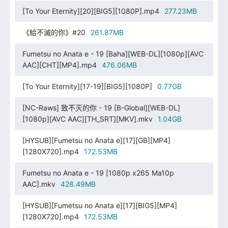
[To Your Eternity][20][BIG5][1080P].mp4
277.23MB
《給不滅的你》#20
261.87MB
Fumetsu no Anata e - 19 [Baha][WEB-DL][1080p][AVC
AAC][CHT][MP4].mp4
476.06MB
[To Your Eternity][17-19][BIG5][1080P]
0.77GB
[NC-Raws] 致不灭的你 - 19 [B-Global][WEB-DL]
[1080p][AVC AAC][TH_SRT][MKV].mkv
1.04GB
[HYSUB][Fumetsu no Anata e][17][GB][MP4]
[1280X720].mp4
172.53MB
Fumetsu no Anata e - 19 [1080p x265 Ma10p
AAC].mkv
428.49MB
[HYSUB][Fumetsu no Anata e][17][BIG5][MP4]
[1280X720].mp4
172.53MB