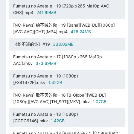
Fumetsu no Anata e - 19 [720p x265 Ma10p AAC
CHS].mp4
241.69MB
[NC-Raws] 給不滅的你 - 19 [Baha][WEB-DL][1080p]
[AVC AAC][CHT][MP4].mp4
476.24MB
《給不滅的你》#19
333.02MB
Fumetsu no Anata e - 17 [1080p x265 Ma10p
AAC].mkv
373.69MB
Fumetsu no Anata e - 19 (1080p)
[F341472E].mkv
1.42GB
[NC-Raws] 致不灭的你 - 18 [B-Global][WEB-DL]
[1080p][AVC AAC][TH_SRT][MKV].mkv
1.07GB
Fumetsu no Anata e - 18 (1080p)
[CCDC6146].mkv
1.42GB
Fumetsu no Anata e - 18 [Baha][WEB-DL][1080p][AVC