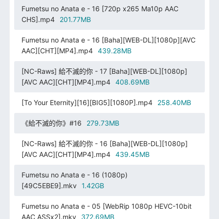
Fumetsu no Anata e - 16 [720p x265 Ma10p AAC
CHS].mp4
201.77MB
Fumetsu no Anata e - 16 [Baha][WEB-DL][1080p][AVC
AAC][CHT][MP4].mp4
439.28MB
[NC-Raws] 給不滅的你 - 17 [Baha][WEB-DL][1080p]
[AVC AAC][CHT][MP4].mp4
408.69MB
[To Your Eternity][16][BIG5][1080P].mp4
258.40MB
《給不滅的你》#16
279.73MB
[NC-Raws] 給不滅的你 - 16 [Baha][WEB-DL][1080p]
[AVC AAC][CHT][MP4].mp4
439.45MB
Fumetsu no Anata e - 16 (1080p)
[49C5EBE9].mkv
1.42GB
Fumetsu no Anata e - 05 [WebRip 1080p HEVC-10bit
AAC ASSx2].mkv
372.69MB