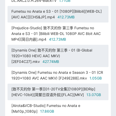
DL.AAC2.0.H.264-BlackTV
1.71GB
Fumetsu no Anata e S3 - 01 [1080P][Bilibili][WEB-DL]
[AVC AAC][CHS&JP].mp4
412.73MB
[Prejudice-Studio] 致不灭的你 第三季 Fumetsu no
Anata e S3 - 01 [Bilibili WEB-DL 1080P AVC 8bit AAC
MP4][简日内嵌].mp4
412.73MB
[Dynamis One] 致不灭的你 第三季 - 01 (B-Global
1920x1080 HEVC AAC MKV)
[2EF04C27].mkv
427.74MB
[Dynamis One] Fumetsu no Anata e Season 3 - 01 (CR
1920x1080 AVC AAC MKV) [F249E28B].mkv
1.05GB
[致不灭的你 第一季][01-20TV全集][1080P][BDRip]
[HEVC-10bit][简繁日双语外挂][FLAC][MKV]
13.07GB
[Airota&VCB-Studio] Fumetsu no Anata e
[Ma10p_1080p]
17.86GB