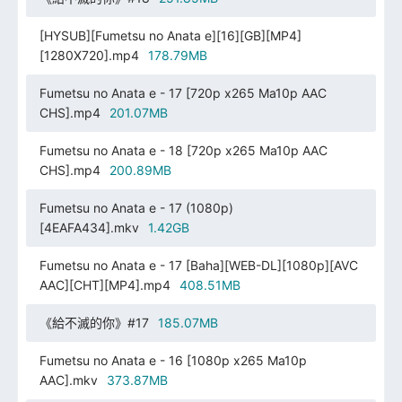
[HYSUB][Fumetsu no Anata e][16][GB][MP4]
[1280X720].mp4
178.79MB
Fumetsu no Anata e - 17 [720p x265 Ma10p AAC
CHS].mp4
201.07MB
Fumetsu no Anata e - 18 [720p x265 Ma10p AAC
CHS].mp4
200.89MB
Fumetsu no Anata e - 17 (1080p)
[4EAFA434].mkv
1.42GB
Fumetsu no Anata e - 17 [Baha][WEB-DL][1080p][AVC
AAC][CHT][MP4].mp4
408.51MB
《給不滅的你》#17
185.07MB
Fumetsu no Anata e - 16 [1080p x265 Ma10p
AAC].mkv
373.87MB