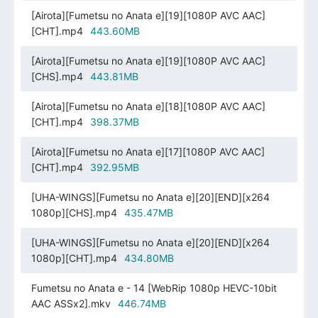
[Airota][Fumetsu no Anata e][19][1080P AVC AAC]
[CHT].mp4
443.60MB
[Airota][Fumetsu no Anata e][19][1080P AVC AAC]
[CHS].mp4
443.81MB
[Airota][Fumetsu no Anata e][18][1080P AVC AAC]
[CHT].mp4
398.37MB
[Airota][Fumetsu no Anata e][17][1080P AVC AAC]
[CHT].mp4
392.95MB
[UHA-WINGS][Fumetsu no Anata e][20][END][x264
1080p][CHS].mp4
435.47MB
[UHA-WINGS][Fumetsu no Anata e][20][END][x264
1080p][CHT].mp4
434.80MB
Fumetsu no Anata e - 14 [WebRip 1080p HEVC-10bit
AAC ASSx2].mkv
446.74MB