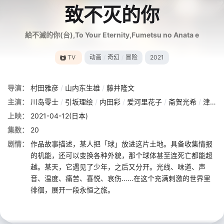
致不灭的你
給不滅的你(台),To Your Eternity,Fumetsu no Anata e
TV
动画
/
奇幻
/
冒险
2021
导演：
村田雅彦
/
山内东生雄
/
藤井隆文
主演：
川岛零士
/
引坂理绘
/
内田彩
/
爱河里花子
/
斋贺光希
/
津田健次郎
上映：
2021-04-12(日本)
集数：
20
剧情：
作品故事描述，某人把「球」放进这片土地。具备收集情报
的机能，还可以变换各种外貌，那个球体甚至连死亡都能超
越。某天，它遇见了少年，之后又分开。光线、味道、声
音、温度、痛苦、喜悦、哀伤……在这个充满刺激的世界里
徘徊，展开一段永恒之旅。