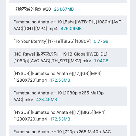
《給不滅的你》#20
261.87MB
Fumetsu no Anata e - 19 [Baha][WEB-DL][1080p][AVC
AAC][CHT][MP4].mp4
476.06MB
[To Your Eternity][17-19][BIG5][1080P]
0.77GB
[NC-Raws] 致不灭的你 - 19 [B-Global][WEB-DL]
[1080p][AVC AAC][TH_SRT][MKV].mkv
1.04GB
[HYSUB][Fumetsu no Anata e][17][GB][MP4]
[1280X720].mp4
172.53MB
Fumetsu no Anata e - 19 [1080p x265 Ma10p
AAC].mkv
428.49MB
[HYSUB][Fumetsu no Anata e][17][BIG5][MP4]
[1280X720].mp4
172.53MB
Fumetsu no Anata e - 19 [720p x265 Ma10p AAC