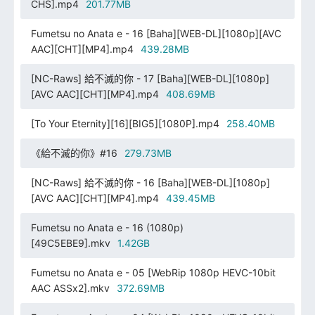
CHS].mp4
201.77MB
Fumetsu no Anata e - 16 [Baha][WEB-DL][1080p][AVC
AAC][CHT][MP4].mp4
439.28MB
[NC-Raws] 給不滅的你 - 17 [Baha][WEB-DL][1080p]
[AVC AAC][CHT][MP4].mp4
408.69MB
[To Your Eternity][16][BIG5][1080P].mp4
258.40MB
《給不滅的你》#16
279.73MB
[NC-Raws] 給不滅的你 - 16 [Baha][WEB-DL][1080p]
[AVC AAC][CHT][MP4].mp4
439.45MB
Fumetsu no Anata e - 16 (1080p)
[49C5EBE9].mkv
1.42GB
Fumetsu no Anata e - 05 [WebRip 1080p HEVC-10bit
AAC ASSx2].mkv
372.69MB