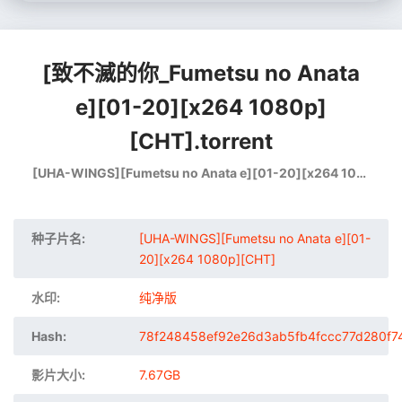
[致不滅的你_Fumetsu no Anata
e][01-20][x264 1080p]
[CHT].torrent
[UHA-WINGS][Fumetsu no Anata e][01-20][x264 1080p][CHT]
种子片名:
[UHA-WINGS][Fumetsu no Anata e][01-
20][x264 1080p][CHT]
水印:
纯净版
Hash:
78f248458ef92e26d3ab5fb4fccc77d280f7
影片大小:
7.67GB