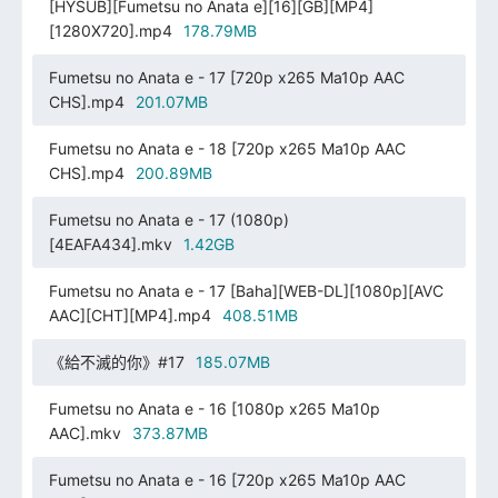
[HYSUB][Fumetsu no Anata e][16][GB][MP4]
[1280X720].mp4
178.79MB
Fumetsu no Anata e - 17 [720p x265 Ma10p AAC
CHS].mp4
201.07MB
Fumetsu no Anata e - 18 [720p x265 Ma10p AAC
CHS].mp4
200.89MB
Fumetsu no Anata e - 17 (1080p)
[4EAFA434].mkv
1.42GB
Fumetsu no Anata e - 17 [Baha][WEB-DL][1080p][AVC
AAC][CHT][MP4].mp4
408.51MB
《給不滅的你》#17
185.07MB
Fumetsu no Anata e - 16 [1080p x265 Ma10p
AAC].mkv
373.87MB
Fumetsu no Anata e - 16 [720p x265 Ma10p AAC