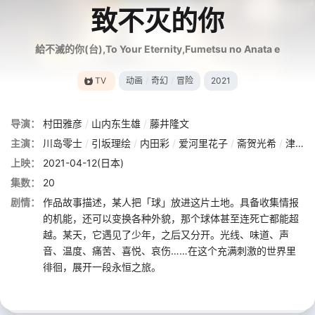
致不灭的你
給不滅的你(台),To Your Eternity,Fumetsu no Anata e
TV
动画
/
奇幻
/
冒险
2021
导演：
村田雅彦
/
山内东生雄
/
藤井隆文
主演：
川岛零士
/
引坂理绘
/
内田彩
/
爱河里花子
/
斋贺光希
/
津田健次郎
上映：
2021-04-12(日本)
集数：
20
剧情：
作品故事描述，某人把「球」放进这片土地。具备收集情报
的机能，还可以变换各种外貌，那个球体甚至连死亡都能超
越。某天，它遇见了少年，之后又分开。光线、味道、声
音、温度、痛苦、喜悦、哀伤……在这个充满刺激的世界里
徘徊，展开一段永恒之旅。