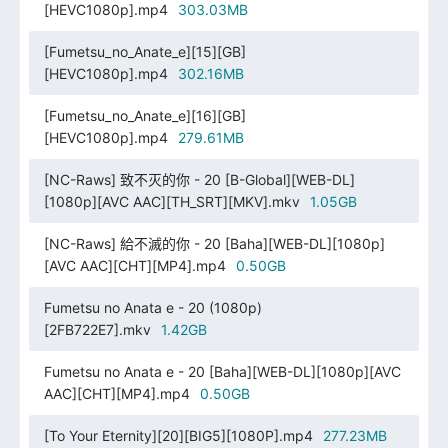
[HEVC1080p].mp4
303.03MB
[Fumetsu_no_Anate_e][15][GB]
[HEVC1080p].mp4
302.16MB
[Fumetsu_no_Anate_e][16][GB]
[HEVC1080p].mp4
279.61MB
[NC-Raws] 致不灭的你 - 20 [B-Global][WEB-DL]
[1080p][AVC AAC][TH_SRT][MKV].mkv
1.05GB
[NC-Raws] 給不滅的你 - 20 [Baha][WEB-DL][1080p]
[AVC AAC][CHT][MP4].mp4
0.50GB
Fumetsu no Anata e - 20 (1080p)
[2FB722E7].mkv
1.42GB
Fumetsu no Anata e - 20 [Baha][WEB-DL][1080p][AVC
AAC][CHT][MP4].mp4
0.50GB
[To Your Eternity][20][BIG5][1080P].mp4
277.23MB