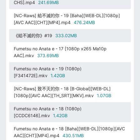
CHS].mp4
241.69MB
[NC-Raws] 給不滅的你 - 19 [Baha][WEB-DL][1080p]
[AVC AAC][CHT][MP4].mp4
476.24MB
《給不滅的你》#19
333.02MB
Fumetsu no Anata e - 17 [1080p x265 Ma10p
AAC].mkv
373.69MB
Fumetsu no Anata e - 19 (1080p)
[F341472E].mkv
1.42GB
[NC-Raws] 致不灭的你 - 18 [B-Global][WEB-DL]
[1080p][AVC AAC][TH_SRT][MKV].mkv
1.07GB
Fumetsu no Anata e - 18 (1080p)
[CCDC6146].mkv
1.42GB
Fumetsu no Anata e - 18 [Baha][WEB-DL][1080p][AVC
AAC][CHT][MP4].mp4
430.51MB