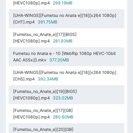
[HEVC1080p].mp4
299.19MB
[UHA-WINGS][Fumetsu no Anata e][18][x264 1080p]
[CHT].mp4
391.75MB
[Fumetsu_no_Anate_e][17][BIG5]
[HEVC1080p].mp4
281.93MB
Fumetsu no Anata e - 10 [WebRip 1080p HEVC-10bit
AAC ASSx2].mkv
377.35MB
[UHA-WINGS][Fumetsu no Anata e][18][x264 1080p]
[CHS].mp4
392.34MB
[Fumetsu_no_Anate_e][19][BIG5]
[HEVC1080p].mp4
323.02MB
[Fumetsu_no_Anate_e][17][GB]
[HEVC1080p].mp4
280.60MB
[Fumetsu_no_Anate_e][20][GB]