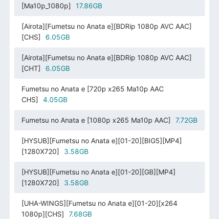
[Ma10p_1080p]
17.86GB
[Airota][Fumetsu no Anata e][BDRip 1080p AVC AAC]
[CHS]
6.05GB
[Airota][Fumetsu no Anata e][BDRip 1080p AVC AAC]
[CHT]
6.05GB
Fumetsu no Anata e [720p x265 Ma10p AAC
CHS]
4.05GB
Fumetsu no Anata e [1080p x265 Ma10p AAC]
7.72GB
[HYSUB][Fumetsu no Anata e][01-20][BIG5][MP4]
[1280X720]
3.58GB
[HYSUB][Fumetsu no Anata e][01-20][GB][MP4]
[1280X720]
3.58GB
[UHA-WINGS][Fumetsu no Anata e][01-20][x264
1080p][CHS]
7.68GB