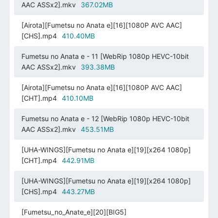
AAC ASSx2].mkv
367.02MB
[Airota][Fumetsu no Anata e][16][1080P AVC AAC]
[CHS].mp4
410.40MB
Fumetsu no Anata e - 11 [WebRip 1080p HEVC-10bit
AAC ASSx2].mkv
393.38MB
[Airota][Fumetsu no Anata e][16][1080P AVC AAC]
[CHT].mp4
410.10MB
Fumetsu no Anata e - 12 [WebRip 1080p HEVC-10bit
AAC ASSx2].mkv
453.51MB
[UHA-WINGS][Fumetsu no Anata e][19][x264 1080p]
[CHT].mp4
442.91MB
[UHA-WINGS][Fumetsu no Anata e][19][x264 1080p]
[CHS].mp4
443.27MB
[Fumetsu_no_Anate_e][20][BIG5]