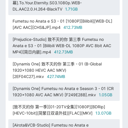
幕].To.Your.Eternity.S03.1080p.WEB-
DL.AAC2.0.H.264-BlackTV
1.71GB
Fumetsu no Anata e S3 - 01 [1080P][Bilibili][WEB-DL]
[AVC AAC][CHS&JP].mp4
412.73MB
[Prejudice-Studio] 致不灭的你 第三季 Fumetsu no
Anata e S3 - 01 [Bilibili WEB-DL 1080P AVC 8bit AAC
MP4][简日内嵌].mp4
412.73MB
[Dynamis One] 致不灭的你 第三季 - 01 (B-Global
1920x1080 HEVC AAC MKV)
[2EF04C27].mkv
427.74MB
[Dynamis One] Fumetsu no Anata e Season 3 - 01 (CR
1920x1080 AVC AAC MKV) [F249E28B].mkv
1.05GB
[致不灭的你 第一季][01-20TV全集][1080P][BDRip]
[HEVC-10bit][简繁日双语外挂][FLAC][MKV]
13.07GB
[Airota&VCB-Studio] Fumetsu no Anata e