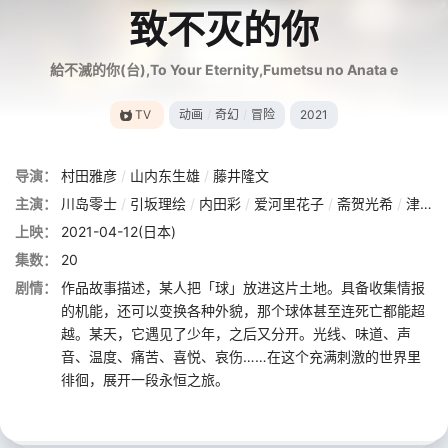
致不灭的你
給不滅的你(台),To Your Eternity,Fumetsu no Anata e
TV
动画
/
奇幻
/
冒险
2021
导演：
村田雅彦
/
山内东生雄
/
藤井隆文
主演：
川岛零士
/
引坂理绘
/
内田彩
/
爱河里花子
/
斋贺光希
/
津田健次郎
上映：
2021-04-12(日本)
集数：
20
剧情：
作品故事描述，某人把「球」放进这片土地。具备收集情报
的机能，还可以变换各种外貌，那个球体甚至连死亡都能超
越。某天，它遇见了少年，之后又分开。光线、味道、声
音、温度、痛苦、喜悦、哀伤……在这个充满刺激的世界里
徘徊，展开一段永恒之旅。