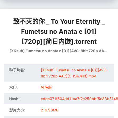
致不灭的你 _ To Your Eternity _
Fumetsu no Anata e [01]
[720p][简日内嵌].torrent
[XKsub] Fumetsu no Anata e [01][AVC-8bit 720p AAC][CHS&JPN].mp4
种子片名:
[XKsub] Fumetsu no Anata e [01][AVC-
8bit 720p AAC][CHS&JPN].mp4
水印:
纯净版
Hash:
cddc071f604dd11aa7f2c250bbf5e83b314
影片大小:
216.93MB