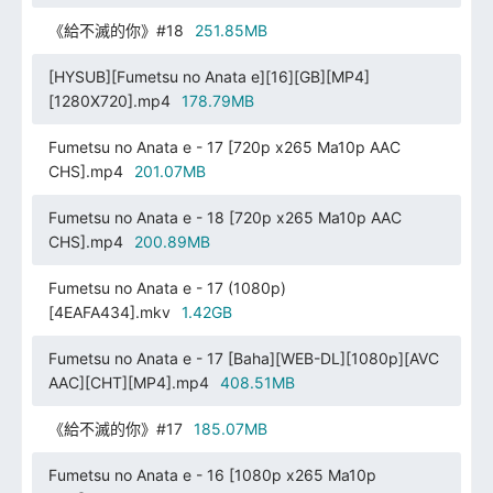
《給不滅的你》#18
251.85MB
[HYSUB][Fumetsu no Anata e][16][GB][MP4]
[1280X720].mp4
178.79MB
Fumetsu no Anata e - 17 [720p x265 Ma10p AAC
CHS].mp4
201.07MB
Fumetsu no Anata e - 18 [720p x265 Ma10p AAC
CHS].mp4
200.89MB
Fumetsu no Anata e - 17 (1080p)
[4EAFA434].mkv
1.42GB
Fumetsu no Anata e - 17 [Baha][WEB-DL][1080p][AVC
AAC][CHT][MP4].mp4
408.51MB
《給不滅的你》#17
185.07MB
Fumetsu no Anata e - 16 [1080p x265 Ma10p