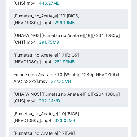
[CHS].mp4
443.27MB
[Fumetsu_no_Anate_e][20][BIG5]
[HEVC1080p].mp4
299.19MB
[UHA-WINGS][Fumetsu no Anata e][18][x264 1080p]
[CHT].mp4
391.75MB
[Fumetsu_no_Anate_e][17][BIG5]
[HEVC1080p].mp4
281.93MB
Fumetsu no Anata e - 10 [WebRip 1080p HEVC-10bit
AAC ASSx2].mkv
377.35MB
[UHA-WINGS][Fumetsu no Anata e][18][x264 1080p]
[CHS].mp4
392.34MB
[Fumetsu_no_Anate_e][19][BIG5]
[HEVC1080p].mp4
323.02MB
[Fumetsu_no_Anate_e][17][GB]