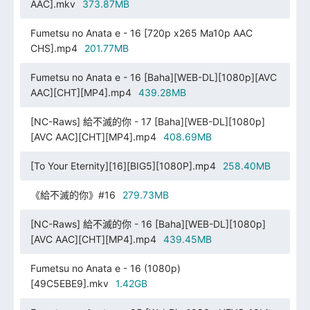
AAC].mkv
373.87MB
Fumetsu no Anata e - 16 [720p x265 Ma10p AAC
CHS].mp4
201.77MB
Fumetsu no Anata e - 16 [Baha][WEB-DL][1080p][AVC
AAC][CHT][MP4].mp4
439.28MB
[NC-Raws] 給不滅的你 - 17 [Baha][WEB-DL][1080p]
[AVC AAC][CHT][MP4].mp4
408.69MB
[To Your Eternity][16][BIG5][1080P].mp4
258.40MB
《給不滅的你》#16
279.73MB
[NC-Raws] 給不滅的你 - 16 [Baha][WEB-DL][1080p]
[AVC AAC][CHT][MP4].mp4
439.45MB
Fumetsu no Anata e - 16 (1080p)
[49C5EBE9].mkv
1.42GB