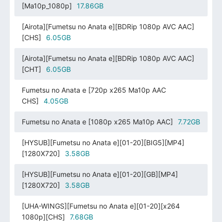
[Ma10p_1080p]
17.86GB
[Airota][Fumetsu no Anata e][BDRip 1080p AVC AAC]
[CHS]
6.05GB
[Airota][Fumetsu no Anata e][BDRip 1080p AVC AAC]
[CHT]
6.05GB
Fumetsu no Anata e [720p x265 Ma10p AAC
CHS]
4.05GB
Fumetsu no Anata e [1080p x265 Ma10p AAC]
7.72GB
[HYSUB][Fumetsu no Anata e][01-20][BIG5][MP4]
[1280X720]
3.58GB
[HYSUB][Fumetsu no Anata e][01-20][GB][MP4]
[1280X720]
3.58GB
[UHA-WINGS][Fumetsu no Anata e][01-20][x264
1080p][CHS]
7.68GB