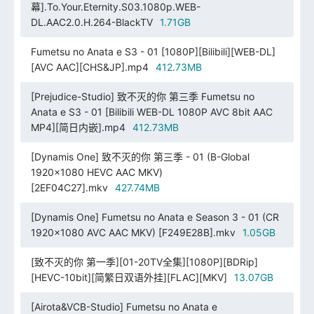
幕].To.Your.Eternity.S03.1080p.WEB-
DL.AAC2.0.H.264-BlackTV
1.71GB
Fumetsu no Anata e S3 - 01 [1080P][Bilibili][WEB-DL]
[AVC AAC][CHS&JP].mp4
412.73MB
[Prejudice-Studio] 致不灭的你 第三季 Fumetsu no
Anata e S3 - 01 [Bilibili WEB-DL 1080P AVC 8bit AAC
MP4][简日内嵌].mp4
412.73MB
[Dynamis One] 致不灭的你 第三季 - 01 (B-Global
1920x1080 HEVC AAC MKV)
[2EF04C27].mkv
427.74MB
[Dynamis One] Fumetsu no Anata e Season 3 - 01 (CR
1920x1080 AVC AAC MKV) [F249E28B].mkv
1.05GB
[致不灭的你 第一季][01-20TV全集][1080P][BDRip]
[HEVC-10bit][简繁日双语外挂][FLAC][MKV]
13.07GB
[Airota&VCB-Studio] Fumetsu no Anata e