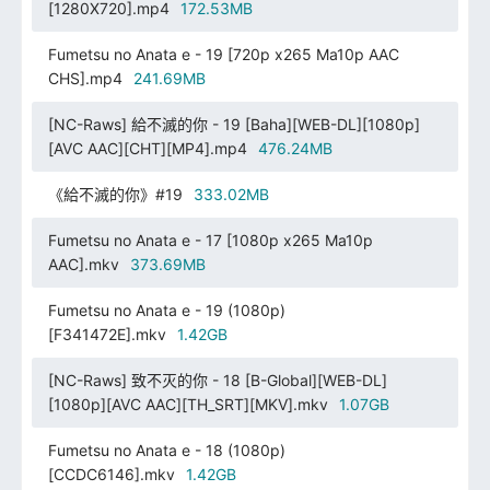
[1280X720].mp4
172.53MB
Fumetsu no Anata e - 19 [720p x265 Ma10p AAC
CHS].mp4
241.69MB
[NC-Raws] 給不滅的你 - 19 [Baha][WEB-DL][1080p]
[AVC AAC][CHT][MP4].mp4
476.24MB
《給不滅的你》#19
333.02MB
Fumetsu no Anata e - 17 [1080p x265 Ma10p
AAC].mkv
373.69MB
Fumetsu no Anata e - 19 (1080p)
[F341472E].mkv
1.42GB
[NC-Raws] 致不灭的你 - 18 [B-Global][WEB-DL]
[1080p][AVC AAC][TH_SRT][MKV].mkv
1.07GB
Fumetsu no Anata e - 18 (1080p)
[CCDC6146].mkv
1.42GB