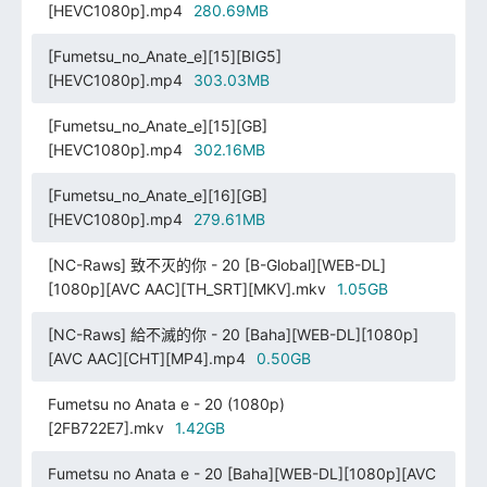
[HEVC1080p].mp4
280.69MB
[Fumetsu_no_Anate_e][15][BIG5]
[HEVC1080p].mp4
303.03MB
[Fumetsu_no_Anate_e][15][GB]
[HEVC1080p].mp4
302.16MB
[Fumetsu_no_Anate_e][16][GB]
[HEVC1080p].mp4
279.61MB
[NC-Raws] 致不灭的你 - 20 [B-Global][WEB-DL]
[1080p][AVC AAC][TH_SRT][MKV].mkv
1.05GB
[NC-Raws] 給不滅的你 - 20 [Baha][WEB-DL][1080p]
[AVC AAC][CHT][MP4].mp4
0.50GB
Fumetsu no Anata e - 20 (1080p)
[2FB722E7].mkv
1.42GB
Fumetsu no Anata e - 20 [Baha][WEB-DL][1080p][AVC