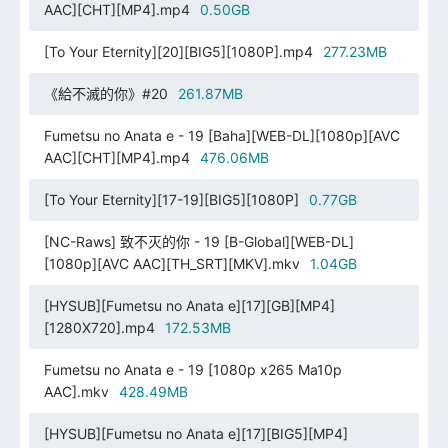
AAC][CHT][MP4].mp4
0.50GB
[To Your Eternity][20][BIG5][1080P].mp4
277.23MB
《給不滅的你》#20
261.87MB
Fumetsu no Anata e - 19 [Baha][WEB-DL][1080p][AVC
AAC][CHT][MP4].mp4
476.06MB
[To Your Eternity][17-19][BIG5][1080P]
0.77GB
[NC-Raws] 致不灭的你 - 19 [B-Global][WEB-DL]
[1080p][AVC AAC][TH_SRT][MKV].mkv
1.04GB
[HYSUB][Fumetsu no Anata e][17][GB][MP4]
[1280X720].mp4
172.53MB
Fumetsu no Anata e - 19 [1080p x265 Ma10p
AAC].mkv
428.49MB
[HYSUB][Fumetsu no Anata e][17][BIG5][MP4]