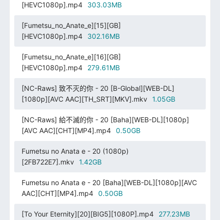
[HEVC1080p].mp4
303.03MB
[Fumetsu_no_Anate_e][15][GB]
[HEVC1080p].mp4
302.16MB
[Fumetsu_no_Anate_e][16][GB]
[HEVC1080p].mp4
279.61MB
[NC-Raws] 致不灭的你 - 20 [B-Global][WEB-DL]
[1080p][AVC AAC][TH_SRT][MKV].mkv
1.05GB
[NC-Raws] 給不滅的你 - 20 [Baha][WEB-DL][1080p]
[AVC AAC][CHT][MP4].mp4
0.50GB
Fumetsu no Anata e - 20 (1080p)
[2FB722E7].mkv
1.42GB
Fumetsu no Anata e - 20 [Baha][WEB-DL][1080p][AVC
AAC][CHT][MP4].mp4
0.50GB
[To Your Eternity][20][BIG5][1080P].mp4
277.23MB