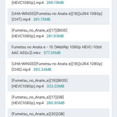
[HEVC1080p].mp4
299.19MB
[UHA-WINGS][Fumetsu no Anata e][18][x264 1080p]
[CHT].mp4
391.75MB
[Fumetsu_no_Anate_e][17][BIG5]
[HEVC1080p].mp4
281.93MB
Fumetsu no Anata e - 10 [WebRip 1080p HEVC-10bit
AAC ASSx2].mkv
377.35MB
[UHA-WINGS][Fumetsu no Anata e][18][x264 1080p]
[CHS].mp4
392.34MB
[Fumetsu_no_Anate_e][19][BIG5]
[HEVC1080p].mp4
323.02MB
[Fumetsu_no_Anate_e][17][GB]
[HEVC1080p].mp4
280.60MB
[Fumetsu_no_Anate_e][20][GB]