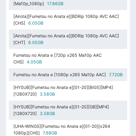
[Ma10p_1080p]
17.86GB
[Airota][Fumetsu no Anata e][BDRip 1080p AVC AAC]
[CHS]
6.05GB
[Airota][Fumetsu no Anata e][BDRip 1080p AVC AAC]
[CHT]
6.05GB
Fumetsu no Anata e [720p x265 Ma10p AAC
CHS]
4.05GB
Fumetsu no Anata e [1080p x265 Ma10p AAC]
7.72GB
[HYSUB][Fumetsu no Anata e][01-20][BIG5][MP4]
[1280X720]
3.58GB
[HYSUB][Fumetsu no Anata e][01-20][GB][MP4]
[1280X720]
3.58GB
[UHA-WINGS][Fumetsu no Anata e][01-20][x264
1080p][CHS]
7.68GB