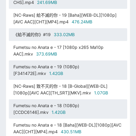
CHS].mp4
241.69MB
[NC-Raws] 給不滅的你 - 19 [Baha][WEB-DL][1080p]
[AVC AAC][CHT][MP4].mp4
476.24MB
《給不滅的你》#19
333.02MB
Fumetsu no Anata e - 17 [1080p x265 Ma10p
AAC].mkv
373.69MB
Fumetsu no Anata e - 19 (1080p)
[F341472E].mkv
1.42GB
[NC-Raws] 致不灭的你 - 18 [B-Global][WEB-DL]
[1080p][AVC AAC][TH_SRT][MKV].mkv
1.07GB
Fumetsu no Anata e - 18 (1080p)
[CCDC6146].mkv
1.42GB
Fumetsu no Anata e - 18 [Baha][WEB-DL][1080p][AVC
AAC][CHT][MP4].mp4
430.51MB