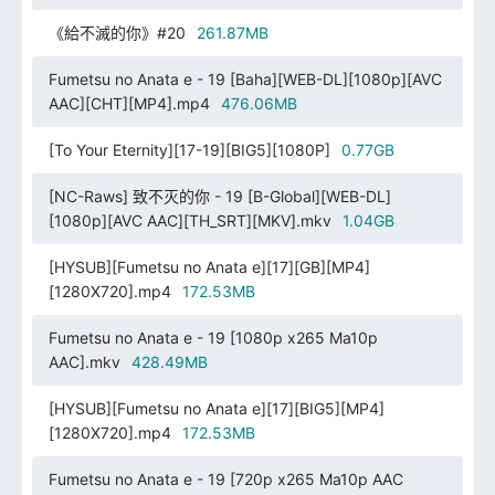
《給不滅的你》#20
261.87MB
Fumetsu no Anata e - 19 [Baha][WEB-DL][1080p][AVC
AAC][CHT][MP4].mp4
476.06MB
[To Your Eternity][17-19][BIG5][1080P]
0.77GB
[NC-Raws] 致不灭的你 - 19 [B-Global][WEB-DL]
[1080p][AVC AAC][TH_SRT][MKV].mkv
1.04GB
[HYSUB][Fumetsu no Anata e][17][GB][MP4]
[1280X720].mp4
172.53MB
Fumetsu no Anata e - 19 [1080p x265 Ma10p
AAC].mkv
428.49MB
[HYSUB][Fumetsu no Anata e][17][BIG5][MP4]
[1280X720].mp4
172.53MB
Fumetsu no Anata e - 19 [720p x265 Ma10p AAC