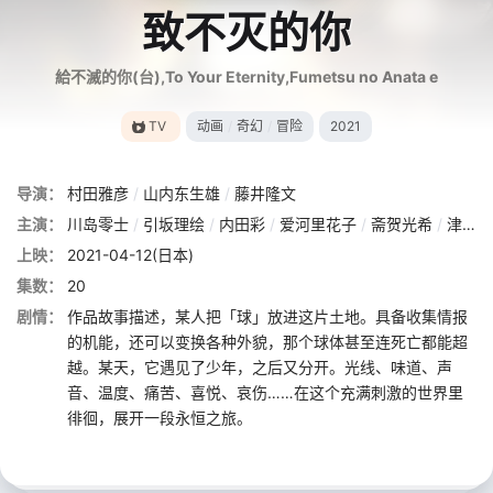
致不灭的你
給不滅的你(台),To Your Eternity,Fumetsu no Anata e
TV
动画
/
奇幻
/
冒险
2021
导演：
村田雅彦
/
山内东生雄
/
藤井隆文
主演：
川岛零士
/
引坂理绘
/
内田彩
/
爱河里花子
/
斋贺光希
/
津田健次郎
上映：
2021-04-12(日本)
集数：
20
剧情：
作品故事描述，某人把「球」放进这片土地。具备收集情报
的机能，还可以变换各种外貌，那个球体甚至连死亡都能超
越。某天，它遇见了少年，之后又分开。光线、味道、声
音、温度、痛苦、喜悦、哀伤……在这个充满刺激的世界里
徘徊，展开一段永恒之旅。