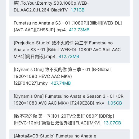
幕].To.Your.Eternity.S03.1080p.WEB-
DL.AAC2.0.H.264-BlackTV
1.71GB
Fumetsu no Anata e S3 - 01 [1080P][Bilibili][WEB-DL]
[AVC AAC][CHS&JP].mp4
412.73MB
[Prejudice-Studio] 致不灭的你 第三季 Fumetsu no
Anata e S3 - 01 [Bilibili WEB-DL 1080P AVC 8bit AAC
MP4][简日内嵌].mp4
412.73MB
[Dynamis One] 致不灭的你 第三季 - 01 (B-Global
1920x1080 HEVC AAC MKV)
[2EF04C27].mkv
427.74MB
[Dynamis One] Fumetsu no Anata e Season 3 - 01 (CR
1920x1080 AVC AAC MKV) [F249E28B].mkv
1.05GB
[致不灭的你 第一季][01-20TV全集][1080P][BDRip]
[HEVC-10bit][简繁日双语外挂][FLAC][MKV]
13.07GB
[Airota&VCB-Studio] Fumetsu no Anata e