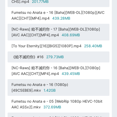
CHS].mp4
201.77MB
Fumetsu no Anata e - 16 [Baha][WEB-DL][1080p][AVC
AAC][CHT][MP4].mp4
439.28MB
[NC-Raws] 給不滅的你 - 17 [Baha][WEB-DL][1080p]
[AVC AAC][CHT][MP4].mp4
408.69MB
[To Your Eternity][16][BIG5][1080P].mp4
258.40MB
《給不滅的你》#16
279.73MB
[NC-Raws] 給不滅的你 - 16 [Baha][WEB-DL][1080p]
[AVC AAC][CHT][MP4].mp4
439.45MB
Fumetsu no Anata e - 16 (1080p)
[49C5EBE9].mkv
1.42GB
Fumetsu no Anata e - 05 [WebRip 1080p HEVC-10bit
AAC ASSx2].mkv
372.69MB