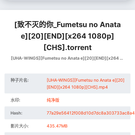
[致不灭的你_Fumetsu no Anata
e][20][END][x264 1080p]
[CHS].torrent
[UHA-WINGS][Fumetsu no Anata e][20][END][x264 1080p][CHS].mp4
种子片名:
[UHA-WINGS][Fumetsu no Anata e][20]
[END][x264 1080p][CHS].mp4
水印:
纯净版
Hash:
77a29e56412f008d10d7dc8a303733ac8a4
影片大小:
435.47MB