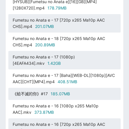
[HYSUB][Fumetsu no Anata e][16][GB][MP4]
[1280X720].mp4
178.79MB
Fumetsu no Anata e - 17 [720p x265 Ma10p AAC
CHS].mp4
201.07MB
Fumetsu no Anata e - 18 [720p x265 Ma10p AAC
CHS].mp4
200.89MB
Fumetsu no Anata e - 17 (1080p)
[4EAFA434].mkv
1.42GB
Fumetsu no Anata e - 17 [Baha][WEB-DL][1080p][AVC
AAC][CHT][MP4].mp4
408.51MB
《給不滅的你》#17
185.07MB
Fumetsu no Anata e - 16 [1080p x265 Ma10p
AAC].mkv
373.87MB
Fumetsu no Anata e - 16 [720p x265 Ma10p AAC