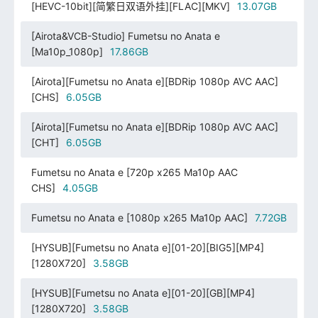
[HEVC-10bit][简繁日双语外挂][FLAC][MKV]
13.07GB
[Airota&VCB-Studio] Fumetsu no Anata e
[Ma10p_1080p]
17.86GB
[Airota][Fumetsu no Anata e][BDRip 1080p AVC AAC]
[CHS]
6.05GB
[Airota][Fumetsu no Anata e][BDRip 1080p AVC AAC]
[CHT]
6.05GB
Fumetsu no Anata e [720p x265 Ma10p AAC
CHS]
4.05GB
Fumetsu no Anata e [1080p x265 Ma10p AAC]
7.72GB
[HYSUB][Fumetsu no Anata e][01-20][BIG5][MP4]
[1280X720]
3.58GB
[HYSUB][Fumetsu no Anata e][01-20][GB][MP4]
[1280X720]
3.58GB