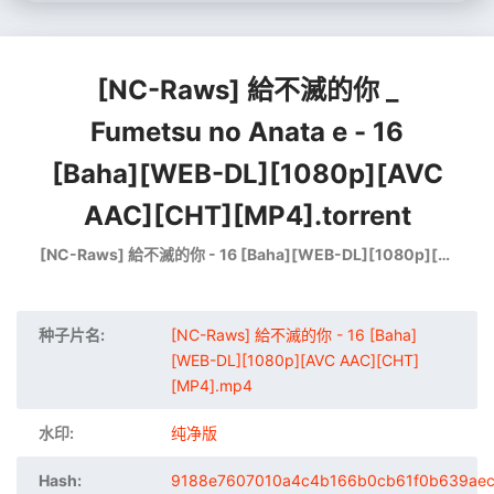
[NC-Raws] 給不滅的你 _
Fumetsu no Anata e - 16
[Baha][WEB-DL][1080p][AVC
AAC][CHT][MP4].torrent
[NC-Raws] 給不滅的你 - 16 [Baha][WEB-DL][1080p][AVC AAC][CHT][MP4].mp4
种子片名:
[NC-Raws] 給不滅的你 - 16 [Baha]
[WEB-DL][1080p][AVC AAC][CHT]
[MP4].mp4
水印:
纯净版
Hash:
9188e7607010a4c4b166b0cb61f0b639ae