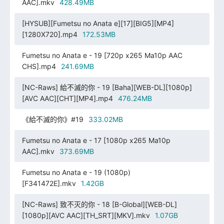
AAC].mkv
428.49MB
[HYSUB][Fumetsu no Anata e][17][BIG5][MP4]
[1280X720].mp4
172.53MB
Fumetsu no Anata e - 19 [720p x265 Ma10p AAC
CHS].mp4
241.69MB
[NC-Raws] 給不滅的你 - 19 [Baha][WEB-DL][1080p]
[AVC AAC][CHT][MP4].mp4
476.24MB
《給不滅的你》#19
333.02MB
Fumetsu no Anata e - 17 [1080p x265 Ma10p
AAC].mkv
373.69MB
Fumetsu no Anata e - 19 (1080p)
[F341472E].mkv
1.42GB
[NC-Raws] 致不灭的你 - 18 [B-Global][WEB-DL]
[1080p][AVC AAC][TH_SRT][MKV].mkv
1.07GB