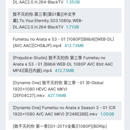
DL.AAC2.0.H.264-BlackTV
1.35GB
致不灭的你.第三季[第01集][中文字
幕].To.Your.Eternity.S03.1080p.WEB-
DL.AAC2.0.H.264-BlackTV
1.71GB
Fumetsu no Anata e S3 - 01 [1080P][Bilibili][WEB-DL]
[AVC AAC][CHS&JP].mp4
412.73MB
[Prejudice-Studio] 致不灭的你 第三季 Fumetsu no
Anata e S3 - 01 [Bilibili WEB-DL 1080P AVC 8bit AAC
MP4][简日内嵌].mp4
412.73MB
[Dynamis One] 致不灭的你 第三季 - 01 (B-Global
1920x1080 HEVC AAC MKV)
[2EF04C27].mkv
427.74MB
[Dynamis One] Fumetsu no Anata e Season 3 - 01 (CR
1920x1080 AVC AAC MKV) [F249E28B].mkv
1.05GB
[致不灭的你 第一季][01-20TV全集][1080P][BDRip]