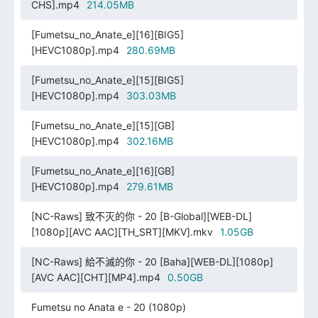
CHS].mp4
214.05MB
[Fumetsu_no_Anate_e][16][BIG5]
[HEVC1080p].mp4
280.69MB
[Fumetsu_no_Anate_e][15][BIG5]
[HEVC1080p].mp4
303.03MB
[Fumetsu_no_Anate_e][15][GB]
[HEVC1080p].mp4
302.16MB
[Fumetsu_no_Anate_e][16][GB]
[HEVC1080p].mp4
279.61MB
[NC-Raws] 致不灭的你 - 20 [B-Global][WEB-DL]
[1080p][AVC AAC][TH_SRT][MKV].mkv
1.05GB
[NC-Raws] 給不滅的你 - 20 [Baha][WEB-DL][1080p]
[AVC AAC][CHT][MP4].mp4
0.50GB
Fumetsu no Anata e - 20 (1080p)