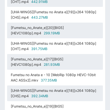
[CHT].mp4
442.91MB
[UHA-WINGS][Fumetsu no Anata e][19][x264 1080p]
[CHS].mp4
443.27MB
[Fumetsu_no_Anate_e][20][BIG5]
[HEVC1080p].mp4
299.19MB
[UHA-WINGS][Fumetsu no Anata e][18][x264 1080p]
[CHT].mp4
391.75MB
[Fumetsu_no_Anate_e][17][BIG5]
[HEVC1080p].mp4
281.93MB
Fumetsu no Anata e - 10 [WebRip 1080p HEVC-10bit
AAC ASSx2].mkv
377.35MB
[UHA-WINGS][Fumetsu no Anata e][18][x264 1080p]
[CHS].mp4
392.34MB
[Fumetsu_no_Anate_e][19][BIG5]