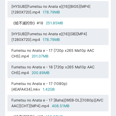
[HYSUB][Fumetsu no Anata e][16][BIG5][MP4]
[1280X720].mp4
178.79MB
《給不滅的你》#18
251.85MB
[HYSUB][Fumetsu no Anata e][16][GB][MP4]
[1280X720].mp4
178.79MB
Fumetsu no Anata e - 17 [720p x265 Ma10p AAC
CHS].mp4
201.07MB
Fumetsu no Anata e - 18 [720p x265 Ma10p AAC
CHS].mp4
200.89MB
Fumetsu no Anata e - 17 (1080p)
[4EAFA434].mkv
1.42GB
Fumetsu no Anata e - 17 [Baha][WEB-DL][1080p][AVC
AAC][CHT][MP4].mp4
408.51MB