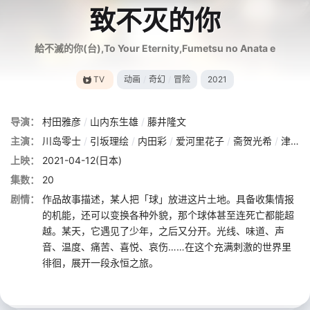
致不灭的你
給不滅的你(台),To Your Eternity,Fumetsu no Anata e
TV
动画
/
奇幻
/
冒险
2021
导演：
村田雅彦
/
山内东生雄
/
藤井隆文
主演：
川岛零士
/
引坂理绘
/
内田彩
/
爱河里花子
/
斋贺光希
/
津田健次郎
上映：
2021-04-12(日本)
集数：
20
剧情：
作品故事描述，某人把「球」放进这片土地。具备收集情报
的机能，还可以变换各种外貌，那个球体甚至连死亡都能超
越。某天，它遇见了少年，之后又分开。光线、味道、声
音、温度、痛苦、喜悦、哀伤……在这个充满刺激的世界里
徘徊，展开一段永恒之旅。