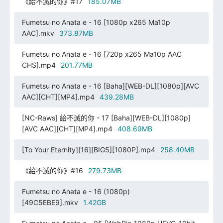
《給不滅的你》#17
185.07MB
Fumetsu no Anata e - 16 [1080p x265 Ma10p
AAC].mkv
373.87MB
Fumetsu no Anata e - 16 [720p x265 Ma10p AAC
CHS].mp4
201.77MB
Fumetsu no Anata e - 16 [Baha][WEB-DL][1080p][AVC
AAC][CHT][MP4].mp4
439.28MB
[NC-Raws] 給不滅的你 - 17 [Baha][WEB-DL][1080p]
[AVC AAC][CHT][MP4].mp4
408.69MB
[To Your Eternity][16][BIG5][1080P].mp4
258.40MB
《給不滅的你》#16
279.73MB
Fumetsu no Anata e - 16 (1080p)
[49C5EBE9].mkv
1.42GB