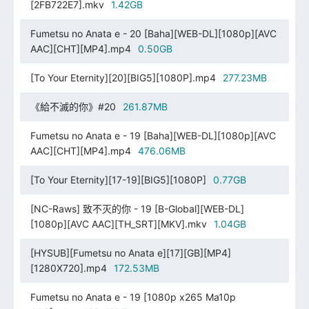
[2FB722E7].mkv
1.42GB
Fumetsu no Anata e - 20 [Baha][WEB-DL][1080p][AVC
AAC][CHT][MP4].mp4
0.50GB
[To Your Eternity][20][BIG5][1080P].mp4
277.23MB
《給不滅的你》#20
261.87MB
Fumetsu no Anata e - 19 [Baha][WEB-DL][1080p][AVC
AAC][CHT][MP4].mp4
476.06MB
[To Your Eternity][17-19][BIG5][1080P]
0.77GB
[NC-Raws] 致不灭的你 - 19 [B-Global][WEB-DL]
[1080p][AVC AAC][TH_SRT][MKV].mkv
1.04GB
[HYSUB][Fumetsu no Anata e][17][GB][MP4]
[1280X720].mp4
172.53MB
Fumetsu no Anata e - 19 [1080p x265 Ma10p