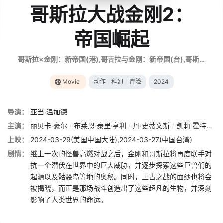
哥斯拉大战金刚2：
帝国崛起
哥斯拉×金刚：新帝国(港),哥吉拉与金刚：新帝国(台),哥斯拉大战金刚2,金刚之子,Godzilla vs. Kong 2,Godzilla and Kong,Godzilla vs Kong: The New Empire,ゴジラxコング 新たなる帝国
Movie
动作
/
科幻
/
冒险
2024
导演：
亚当·温加德
主演：
丽贝卡·豪尔
/
布莱恩·泰里·亨利
/
丹·史蒂文斯
/
凯莉·霍特尔
/
上映：
2024-03-29(美国中国大陆),2024-03-27(中国台湾)
剧情：
继上一次的怪兽高燃对战之后，金刚和哥斯拉将再度联手对
抗一个潜伏在世界中的巨大威胁，并逐步探索这些巨兽们的
起源以及骷髅岛等地的奥秘。同时，上古之战的面纱也将会
被揭晓，而正是那场战斗创造出了这些超凡的生物，并深刻
影响了人类世界的命运。