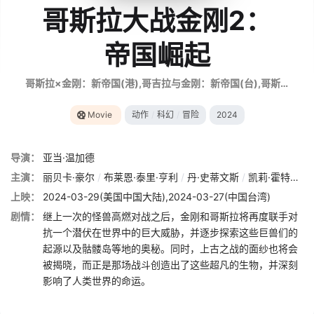
哥斯拉大战金刚2：
帝国崛起
哥斯拉×金刚：新帝国(港),哥吉拉与金刚：新帝国(台),哥斯拉大战金刚2,金刚之子,Godzilla vs. Kong 2,Godzilla and Kong,Godzilla vs Kong: The New Empire,ゴジラxコング 新たなる帝国
Movie
动作
/
科幻
/
冒险
2024
导演：
亚当·温加德
主演：
丽贝卡·豪尔
/
布莱恩·泰里·亨利
/
丹·史蒂文斯
/
凯莉·霍特尔
/
上映：
2024-03-29(美国中国大陆),2024-03-27(中国台湾)
剧情：
继上一次的怪兽高燃对战之后，金刚和哥斯拉将再度联手对
抗一个潜伏在世界中的巨大威胁，并逐步探索这些巨兽们的
起源以及骷髅岛等地的奥秘。同时，上古之战的面纱也将会
被揭晓，而正是那场战斗创造出了这些超凡的生物，并深刻
影响了人类世界的命运。