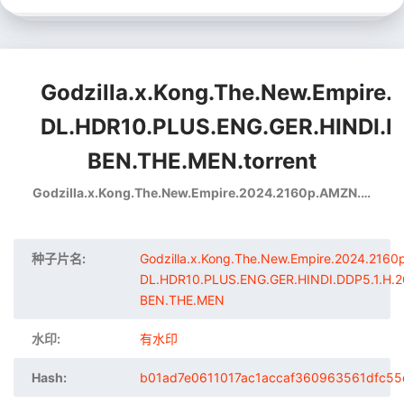
Godzilla.x.Kong.The.New.Empir
DL.HDR10.PLUS.ENG.GER.HINDI.D
BEN.THE.MEN.torrent
Godzilla.x.Kong.The.New.Empire.2024.2160p.AMZN.WEB-DL.HDR10.PLUS.ENG.GER.HINDI.DDP5.1.H.265-BEN.THE.MEN
种子片名:
Godzilla.x.Kong.The.New.Empire.2024.216
DL.HDR10.PLUS.ENG.GER.HINDI.DDP5.1.H.2
BEN.THE.MEN
水印:
有水印
Hash:
b01ad7e0611017ac1accaf360963561dfc55