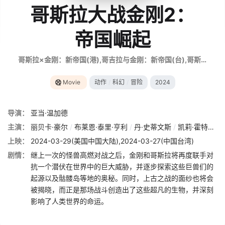
哥斯拉大战金刚2：
帝国崛起
哥斯拉×金刚：新帝国(港),哥吉拉与金刚：新帝国(台),哥斯拉大战金刚2,金刚之子,Godzilla vs. Kong 2,Godzilla and Kong,Godzilla vs Kong: The New Empire,ゴジラxコング 新たなる帝国
Movie
动作
/
科幻
/
冒险
2024
导演：
亚当·温加德
主演：
丽贝卡·豪尔
/
布莱恩·泰里·亨利
/
丹·史蒂文斯
/
凯莉·霍特尔
/
上映：
2024-03-29(美国中国大陆),2024-03-27(中国台湾)
剧情：
继上一次的怪兽高燃对战之后，金刚和哥斯拉将再度联手对
抗一个潜伏在世界中的巨大威胁，并逐步探索这些巨兽们的
起源以及骷髅岛等地的奥秘。同时，上古之战的面纱也将会
被揭晓，而正是那场战斗创造出了这些超凡的生物，并深刻
影响了人类世界的命运。