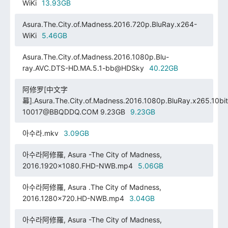
WiKi
13.93GB
Asura.The.City.of.Madness.2016.720p.BluRay.x264-
WiKi
5.46GB
Asura.The.City.of.Madness.2016.1080p.Blu-
ray.AVC.DTS-HD.MA.5.1-bb@HDSky
40.22GB
阿修罗[中文字
幕].Asura.The.City.of.Madness.2016.1080p.BluRay.x265.10bi
10017@BBQDDQ.COM 9.23GB
9.23GB
아수라.mkv
3.09GB
아수라阿修羅, Asura -The City of Madness,
2016.1920x1080.FHD-NWB.mp4
5.06GB
아수라阿修羅, Asura .The City of Madness,
2016.1280x720.HD-NWB.mp4
3.04GB
아수라阿修羅, Asura -The City of Madness,