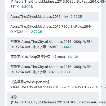
罗.Asura.The.City.of.Madness.2016.1080p.BluRay.x264.CHS-
BT4K
4.80GB
Asura.The.City.of.Madness.2016.mkv
2.95GB
Asura.The.City.of.Madness.2016.720p.BluRuy.x264-
DJYDXS.rar
2.77GB
阿修罗.Asura.The.City.of.Madness.2016.1080p.WEB-
DL.X264.AAC-中文字幕-RARBT
3.44GB
阿修罗2016.720p高清韩语中字.mp4
1.61GB
阿修罗.Asura.The.City.of.Madness.2016.1080p.WEB-
DL.X264.AAC-中文字幕-BT4K
3.82GB
【度盘网www.dupan.vip】
Asura.The.City.of.Madness.2016.720p.BluRay.DTS.x264
7.3
阿修
罗.Asura.The.City.of.Madness.2016.HD1080P.X264.AAC.Kor