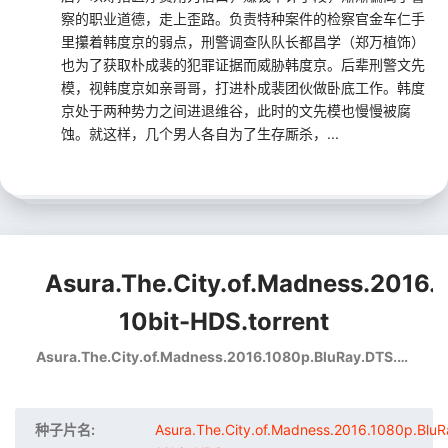
察的职业道德，走上歪路。负责特种案件的检察官金车仁手
里攥着韩度京的弱点，刑警调查队队长都昌学（郑万植饰）
也为了获取朴成裴的犯罪证据而威胁韩度京。后辈刑警文先
模，视韩度京如亲哥哥，打进朴成裴团伙做卧底工作。韩度
京处于两种势力之间进退维谷，此时的文先模也慢慢被腐
蚀。就这样，几个男人各自为了生存厮杀，...
Asura.The.City.of.Madness.2016.
10bit-HDS.torrent
Asura.The.City.of.Madness.2016.1080p.BluRay.DTS.x265-10bit-HDS
种子片名:
Asura.The.City.of.Madness.2016.1080p.Blu