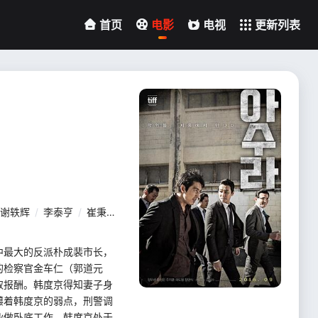
首页
电影
电视
更新列表
谢轶辉
/
李泰亨
/
崔秉默
/
金钟秀
/
郑东奎
/
朴智焕
/
金秀珍
/
尹
中最大的反派朴成裴市长，
的检察官金车仁（郭道元
取报酬。韩度京得知妻子身
攥着韩度京的弱点，刑警调
伙做卧底工作。韩度京处于