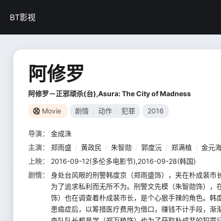
BT影视
阿修罗
阿修罗－正邪顽杀(台),Asura: The City of Madness
Movie
剧情
/
动作
/
犯罪
2016
导演：
金成洙
主演：
郑雨盛
/
黄政民
/
朱智勋
/
郭度沅
/
郑满植
/
金元
上映：
2016-09-12(多伦多电影节),2016-09-28(韩国)
剧情：
身处台风眼的刑警韩度京（郑雨盛饰），夹在朴成裴市
为了追求私利而无所不为。刑警文先模（朱智勋饰），
饰）也在调查着朴成裴市长，是个心狠手辣的角色。韩
患癌症后，以筹措医疗费用为借口，赚钱不计手段，渐
查队队长都昌学（郑万植饰）也为了获取朴成裴的犯罪