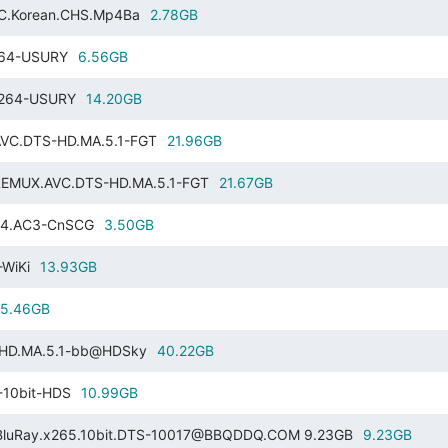
AC.Korean.CHS.Mp4Ba
2.78GB
x264-USURY
6.56GB
.x264-USURY
14.20GB
.AVC.DTS-HD.MA.5.1-FGT
21.96GB
.REMUX.AVC.DTS-HD.MA.5.1-FGT
21.67GB
264.AC3-CnSCG
3.50GB
-WiKi
13.93GB
5.46GB
S-HD.MA.5.1-bb@HDSky
40.22GB
-10bit-HDS
10.99GB
BluRay.x265.10bit.DTS-10017@BBQDDQ.COM 9.23GB
9.23GB