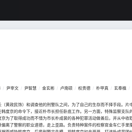
海
/
尹宰文
/
尹智慧
/
金玄彬
/
卢南硕
/
权贵德
/
朴甲真
/
玄奉植
/
长（黄政民饰）和调查他的刑警队之间，为了自己的生存而不择手段。片
在韩度京的命令下，接近朴市长担任卧底工作。另一方面，特殊监察支队
度京为了取得成功而不惜为市长朴成裴的各种犯罪活动做善后，并从中收
渐偏离了警察的职业道德，走上歪路。负责特种案件的检察官金车仁手里
证据而威胁韩度京。后辈刑警文先模，视韩度京如亲哥哥，打进朴成裴团