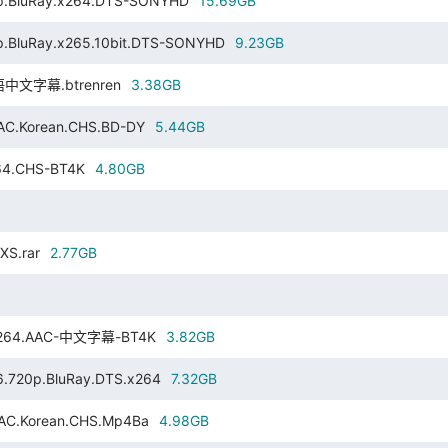
p.BluRay.x264.DTS-SONYHD
15.69GB
.BluRay.x265.10bit.DTS-SONYHD
9.23GB
韩语中文字幕.btrenren
3.38GB
AC.Korean.CHS.BD-DY
5.44GB
264.CHS-BT4K
4.80GB
XS.rar
2.77GB
L.X264.AAC-中文字幕-BT4K
3.82GB
.720p.BluRay.DTS.x264
7.32GB
AAC.Korean.CHS.Mp4Ba
4.98GB