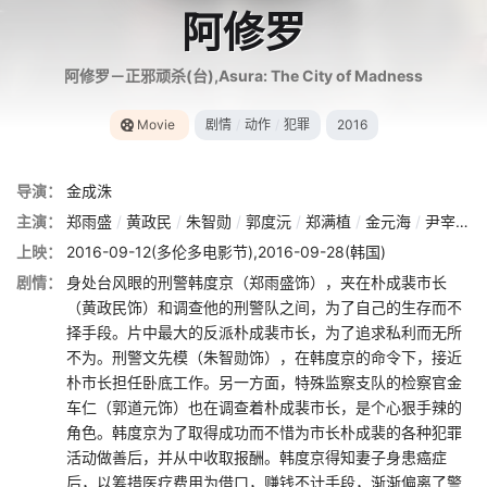
阿修罗
阿修罗－正邪顽杀(台),Asura: The City of Madness
Movie
剧情
/
动作
/
犯罪
2016
导演：
金成洙
主演：
郑雨盛
/
黄政民
/
朱智勋
/
郭度沅
/
郑满植
/
金元海
/
尹宰文
/
上映：
2016-09-12(多伦多电影节),2016-09-28(韩国)
剧情：
身处台风眼的刑警韩度京（郑雨盛饰），夹在朴成裴市长
（黄政民饰）和调查他的刑警队之间，为了自己的生存而不
择手段。片中最大的反派朴成裴市长，为了追求私利而无所
不为。刑警文先模（朱智勋饰），在韩度京的命令下，接近
朴市长担任卧底工作。另一方面，特殊监察支队的检察官金
车仁（郭道元饰）也在调查着朴成裴市长，是个心狠手辣的
角色。韩度京为了取得成功而不惜为市长朴成裴的各种犯罪
活动做善后，并从中收取报酬。韩度京得知妻子身患癌症
后，以筹措医疗费用为借口，赚钱不计手段，渐渐偏离了警