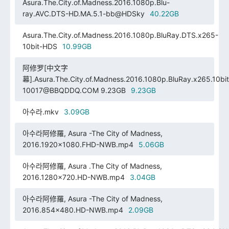
Asura.The.City.of.Madness.2016.1080p.Blu-
ray.AVC.DTS-HD.MA.5.1-bb@HDSky
40.22GB
Asura.The.City.of.Madness.2016.1080p.BluRay.DTS.x265-
10bit-HDS
10.99GB
阿修罗[中文字
幕].Asura.The.City.of.Madness.2016.1080p.BluRay.x265.10bi
10017@BBQDDQ.COM 9.23GB
9.23GB
아수라.mkv
3.09GB
아수라阿修羅, Asura -The City of Madness,
2016.1920x1080.FHD-NWB.mp4
5.06GB
아수라阿修羅, Asura .The City of Madness,
2016.1280x720.HD-NWB.mp4
3.04GB
아수라阿修羅, Asura -The City of Madness,
2016.854x480.HD-NWB.mp4
2.09GB