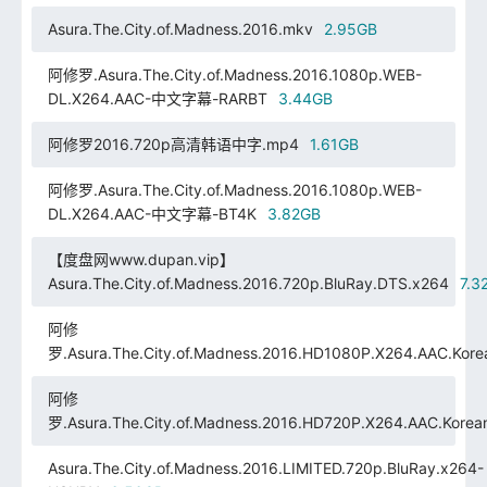
Asura.The.City.of.Madness.2016.mkv
2.95GB
阿修罗.Asura.The.City.of.Madness.2016.1080p.WEB-
DL.X264.AAC-中文字幕-RARBT
3.44GB
阿修罗2016.720p高清韩语中字.mp4
1.61GB
阿修罗.Asura.The.City.of.Madness.2016.1080p.WEB-
DL.X264.AAC-中文字幕-BT4K
3.82GB
【度盘网www.dupan.vip】
Asura.The.City.of.Madness.2016.720p.BluRay.DTS.x264
7.3
阿修
罗.Asura.The.City.of.Madness.2016.HD1080P.X264.AAC.Kor
阿修
罗.Asura.The.City.of.Madness.2016.HD720P.X264.AAC.Kore
Asura.The.City.of.Madness.2016.LIMITED.720p.BluRay.x264-