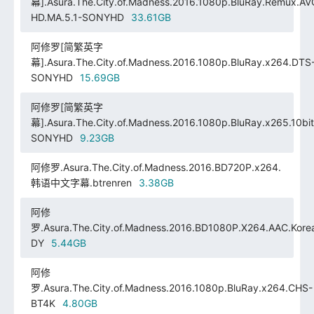
幕].Asura.The.City.of.Madness.2016.1080p.BluRay.Remux.AV
HD.MA.5.1-SONYHD
33.61GB
阿修罗[简繁英字
幕].Asura.The.City.of.Madness.2016.1080p.BluRay.x264.DTS
SONYHD
15.69GB
阿修罗[简繁英字
幕].Asura.The.City.of.Madness.2016.1080p.BluRay.x265.10bi
SONYHD
9.23GB
阿修罗.Asura.The.City.of.Madness.2016.BD720P.x264.
韩语中文字幕.btrenren
3.38GB
阿修
罗.Asura.The.City.of.Madness.2016.BD1080P.X264.AAC.Kore
DY
5.44GB
阿修
罗.Asura.The.City.of.Madness.2016.1080p.BluRay.x264.CHS-
BT4K
4.80GB