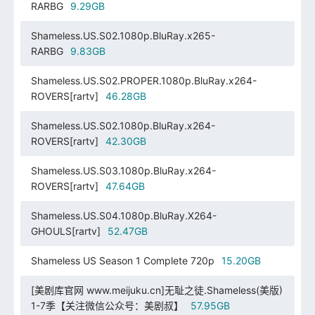
RARBG
9.29GB
Shameless.US.S02.1080p.BluRay.x265-
RARBG
9.83GB
Shameless.US.S02.PROPER.1080p.BluRay.x264-
ROVERS[rartv]
46.28GB
Shameless.US.S02.1080p.BluRay.x264-
ROVERS[rartv]
42.30GB
Shameless.US.S03.1080p.BluRay.x264-
ROVERS[rartv]
47.64GB
Shameless.US.S04.1080p.BluRay.X264-
GHOULS[rartv]
52.47GB
Shameless US Season 1 Complete 720p
15.20GB
[美剧库官网 www.meijuku.cn]无耻之徒.Shameless(美版)
1-7季【关注微信公众号：美剧叔】
57.95GB