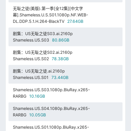
无耻之徒(美版).第一季[全12集][中文字
幕].Shameless.U.S.S01.1080p.NF.WEB-
DL.DDP.5.1.H.264-BlackTV
27.64GB
剧集：US无耻之徒S03.ai.2160p
Shameless.US.S03
80.86GB
剧集：US无耻之徒S02.ai.2160p
Shameless.US.S02
78.38GB
剧集：US无耻之徒.ai.2160p
Shameless.US.S01
73.44GB
Shameless.US.S03.1080p.BluRay.x265-
RARBG
10.16GB
Shameless.US.S04.1080p.BluRay.x265-
RARBG
10.05GB
Shameless.US.S01.1080p.BluRay.x265-