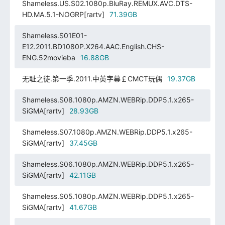
Shameless.US.S02.1080p.BluRay.REMUX.AVC.DTS-
HD.MA.5.1-NOGRP[rartv]
71.39GB
Shameless.S01E01-
E12.2011.BD1080P.X264.AAC.English.CHS-
ENG.52movieba
16.88GB
无耻之徒.第一季.2011.中英字幕￡CMCT玩偶
19.37GB
Shameless.S08.1080p.AMZN.WEBRip.DDP5.1.x265-
SiGMA[rartv]
28.93GB
Shameless.S07.1080p.AMZN.WEBRip.DDP5.1.x265-
SiGMA[rartv]
37.45GB
Shameless.S06.1080p.AMZN.WEBRip.DDP5.1.x265-
SiGMA[rartv]
42.11GB
Shameless.S05.1080p.AMZN.WEBRip.DDP5.1.x265-
SiGMA[rartv]
41.67GB