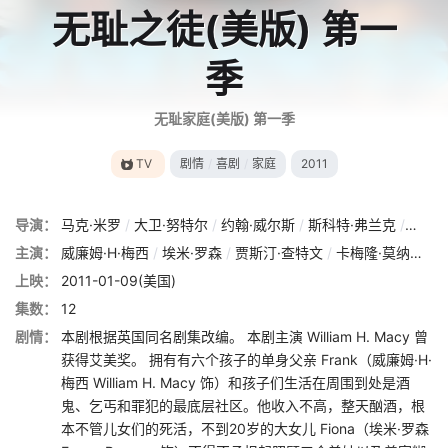
无耻之徒(美版) 第一
季
无耻家庭(美版) 第一季
TV
剧情
/
喜剧
/
家庭
2011
导演：
马克·米罗
/
大卫·努特尔
/
约翰·威尔斯
/
斯科特·弗兰克
/
约翰·
主演：
威廉姆·H·梅西
/
埃米·罗森
/
贾斯汀·查特文
/
卡梅隆·莫纳汉
/
上映：
2011-01-09(美国)
集数：
12
剧情：
本剧根据英国同名剧集改编。 本剧主演 William H. Macy 曾
获得艾美奖。 拥有有六个孩子的单身父亲 Frank（威廉姆·H·
梅西 William H. Macy 饰）和孩子们生活在周围到处是酒
鬼、乞丐和罪犯的最底层社区。他收入不高，整天酗酒，根
本不管儿女们的死活，不到20岁的大女儿 Fiona（埃米·罗森