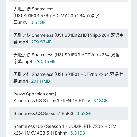
无耻之徒.Shameless.
(US).S01E03.576p.HDTV.AC3.x264.双语字
幕.mkv
0.62GB
无耻之徒.Shameless.(US).S01E02.HDTVrip.x264.双语字
幕.mp4
279.57MB
无耻之徒.Shameless.(US).S01E03.HDTVrip.x264.双语
字幕.mp4
265.15MB
无耻之徒.Shameless.(US).S01E01.HDTVrip.x264.双语字
幕.mp4
291.11MB
[www.Cpasbien.com]
Shameless.US.Saison.1.FRENCH.HDTV
6.18GB
Shameless.US.Season.1.BoRiS
6.52GB
Shameless (US) Season 1 - COMPLETE 720p HDTV
x264 [MKV,AC3,5.1] Ehhhh
5.81GB