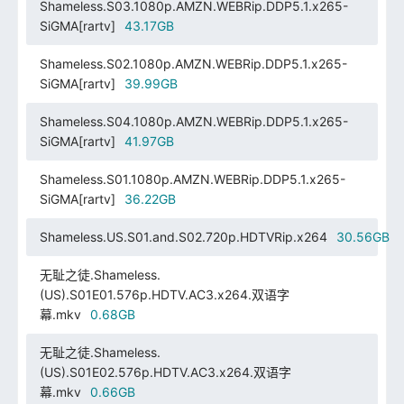
Shameless.S03.1080p.AMZN.WEBRip.DDP5.1.x265-
SiGMA[rartv]
43.17GB
Shameless.S02.1080p.AMZN.WEBRip.DDP5.1.x265-
SiGMA[rartv]
39.99GB
Shameless.S04.1080p.AMZN.WEBRip.DDP5.1.x265-
SiGMA[rartv]
41.97GB
Shameless.S01.1080p.AMZN.WEBRip.DDP5.1.x265-
SiGMA[rartv]
36.22GB
Shameless.US.S01.and.S02.720p.HDTVRip.x264
30.56GB
无耻之徒.Shameless.
(US).S01E01.576p.HDTV.AC3.x264.双语字
幕.mkv
0.68GB
无耻之徒.Shameless.
(US).S01E02.576p.HDTV.AC3.x264.双语字
幕.mkv
0.66GB