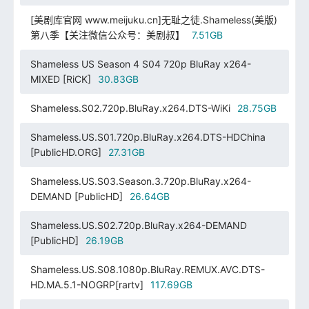
[美剧库官网 www.meijuku.cn]无耻之徒.Shameless(美版)
第八季【关注微信公众号：美剧叔】
7.51GB
Shameless US Season 4 S04 720p BluRay x264-
MIXED [RiCK]
30.83GB
Shameless.S02.720p.BluRay.x264.DTS-WiKi
28.75GB
Shameless.US.S01.720p.BluRay.x264.DTS-HDChina
[PublicHD.ORG]
27.31GB
Shameless.US.S03.Season.3.720p.BluRay.x264-
DEMAND [PublicHD]
26.64GB
Shameless.US.S02.720p.BluRay.x264-DEMAND
[PublicHD]
26.19GB
Shameless.US.S08.1080p.BluRay.REMUX.AVC.DTS-
HD.MA.5.1-NOGRP[rartv]
117.69GB