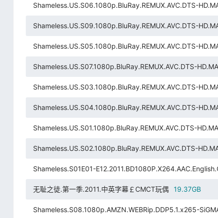
Shameless.US.S06.1080p.BluRay.REMUX.AVC.DTS-HD.MA
Shameless.US.S09.1080p.BluRay.REMUX.AVC.DTS-HD.MA
Shameless.US.S05.1080p.BluRay.REMUX.AVC.DTS-HD.MA
Shameless.US.S07.1080p.BluRay.REMUX.AVC.DTS-HD.MA.
Shameless.US.S03.1080p.BluRay.REMUX.AVC.DTS-HD.MA
Shameless.US.S04.1080p.BluRay.REMUX.AVC.DTS-HD.MA
Shameless.US.S01.1080p.BluRay.REMUX.AVC.DTS-HD.MA.
Shameless.US.S02.1080p.BluRay.REMUX.AVC.DTS-HD.MA
Shameless.S01E01-E12.2011.BD1080P.X264.AAC.Englis
无耻之徒.第一季.2011.中英字幕￡CMCT玩偶
19.37GB
Shameless.S08.1080p.AMZN.WEBRip.DDP5.1.x265-SiGMA