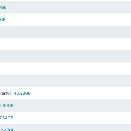
6GB
8GB
artv]
46.28GB
2.30GB
7.64GB
52.47GB