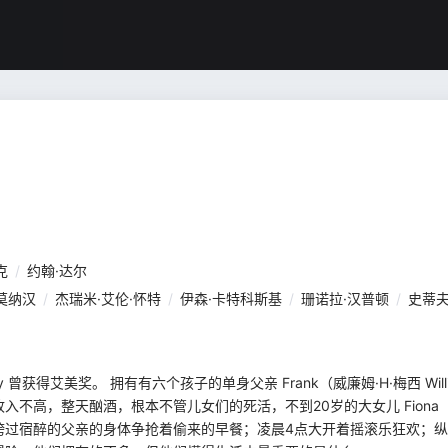
克
/
约翰·达尔
莫纳汉
/
杰瑞米·艾伦·怀特
/
伊森·卡特科斯基
/
珊诺拉·汉普顿
/
史蒂夫
y 曾获得艾美奖。 拥有有六个孩子的单身父亲 Frank（威廉姆·H·梅西 Willi
，整天酗酒，根本不管儿女们的死活，不到20岁的大女儿 Fiona（埃米·
跨过宿醉的父亲的身体争抢着偷来的早餐；凌晨4点大开着摇滚乐狂欢；