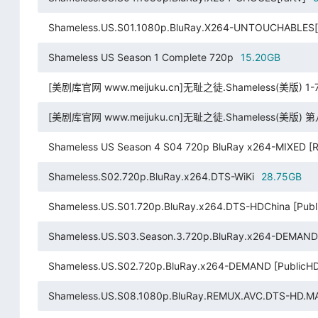
Shameless.US.S01.1080p.BluRay.X264-UNTOUCHABLES[r
Shameless US Season 1 Complete 720p
15.20GB
[美剧库官网 www.meijuku.cn]无耻之徒.Shameless(美
[美剧库官网 www.meijuku.cn]无耻之徒.Shameless
Shameless US Season 4 S04 720p BluRay x264-MIXED [R
Shameless.S02.720p.BluRay.x264.DTS-WiKi
28.75GB
Shameless.US.S01.720p.BluRay.x264.DTS-HDChina [Pub
Shameless.US.S03.Season.3.720p.BluRay.x264-DEMAND 
Shameless.US.S02.720p.BluRay.x264-DEMAND [PublicH
Shameless.US.S08.1080p.BluRay.REMUX.AVC.DTS-HD.MA