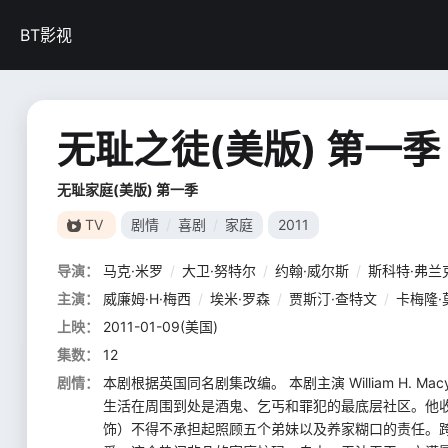
BT影视
无耻之徒(美版) 第一季
无耻家庭(美版) 第一季
TV
剧情
/
喜剧
/
家庭
2011
导演：
马克·米罗
/
大卫·努特尔
/
约翰·威尔斯
/
斯科特·弗兰
主演：
威廉姆·H·梅西
/
埃米·罗森
/
贾斯汀·查特文
/
卡梅隆·
上映：
2011-01-09(美国)
集数：
12
剧情：
本剧根据英国同名剧集改编。 本剧主演 William H. Mac
生活在周围到处是酒鬼、乞丐和罪犯的最底层社区。他收入不高
饰）不得不承担起照顾五个弟妹以及养家糊口的责任。