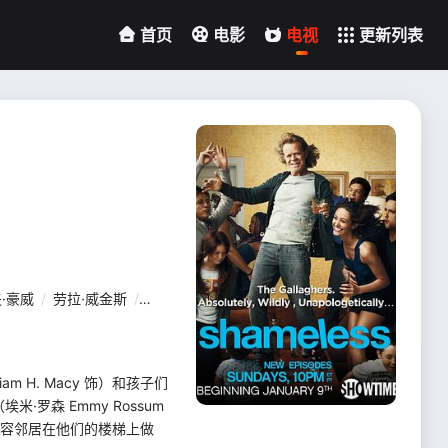
首页
电影
电视
更新列表
·豪威
/
劳拉·威金斯
/
琼·库萨克
/
艾玛·肯尼
/
詹妮弗·莫里森
/
卡罗
am H. Macy 饰）和孩子们
罗森 Emmy Rossum
纵容邻居在他们的楼梯上做