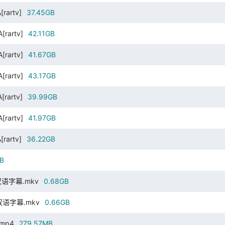
rartv]
37.45GB
[rartv]
42.11GB
[rartv]
41.67GB
[rartv]
43.17GB
rartv]
39.99GB
[rartv]
41.97GB
rartv]
36.22GB
B
4.双语字幕.mkv
0.68GB
4.双语字幕.mkv
0.66GB
.mp4
279.57MB