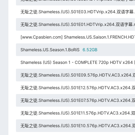
无耻之徒.Shameless.(US).S01E03.HDTVrip.x264.双语字幕
无耻之徒.Shameless.(US).S01E01.HDTVrip.x264.双语字幕
[www.Cpasbien.com] Shameless.US.Saison.1.FRENCH.HD
Shameless.US.Season.1.BoRiS
6.52GB
Shameless (US) Season 1 - COMPLETE 720p HDTV x264 
无耻之徒.Shameless.(US).S01E09.576p.HDTV.AC3.x26
无耻之徒.Shameless.(US).S01E12.576p.HDTV.AC3.x26
无耻之徒.Shameless.(US).S01E07.576p.HDTV.AC3.x26
无耻之徒.Shameless.(US).S01E11.576p.HDTV.AC3.x264
无耻之徒.Shameless.(US).S01E10.576p.HDTV.AC3.x26