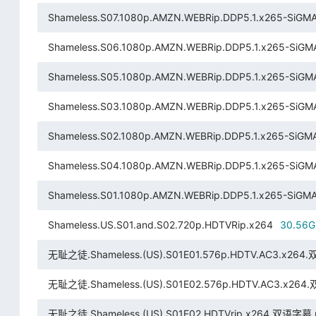
Shameless.S07.1080p.AMZN.WEBRip.DDP5.1.x265-SiGMA[
Shameless.S06.1080p.AMZN.WEBRip.DDP5.1.x265-SiGMA
Shameless.S05.1080p.AMZN.WEBRip.DDP5.1.x265-SiGMA
Shameless.S03.1080p.AMZN.WEBRip.DDP5.1.x265-SiGMA
Shameless.S02.1080p.AMZN.WEBRip.DDP5.1.x265-SiGMA[
Shameless.S04.1080p.AMZN.WEBRip.DDP5.1.x265-SiGMA
Shameless.S01.1080p.AMZN.WEBRip.DDP5.1.x265-SiGMA[
Shameless.US.S01.and.S02.720p.HDTVRip.x264
30.56G
无耻之徒.Shameless.(US).S01E01.576p.HDTV.AC3.x26
无耻之徒.Shameless.(US).S01E02.576p.HDTV.AC3.x26
无耻之徒.Shameless.(US).S01E02.HDTVrip.x264.双语字幕