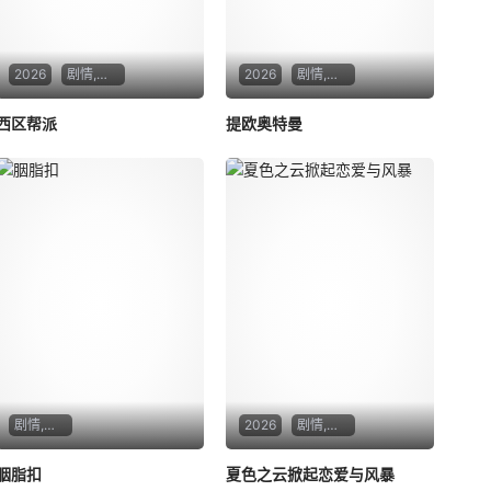
2026
剧情,战争
2026
剧情,动作,科幻
西区帮派
提欧奥特曼
剧情,爱情,奇幻
2026
剧情,爱情,同性
胭脂扣
夏色之云掀起恋爱与风暴