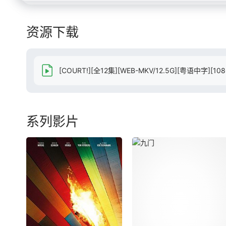
资源下载
[COURT!][全12集][WEB-MKV/12.5G][粤语中字][
系列影片