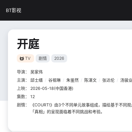
BT影视
开庭
TV
剧情
2026
导演：
吴家伟
主演：
邱士缙
/
谷祖琳
/
朱鉴然
/
陈湛文
/
张达伦
/
汤骏
上映：
2026-05-18(中国香港)
集数：
12
剧情：
《COURT!》由3个不同单元故事组成，描绘基于不
「真相」的呈现面临着不同挑战和考验。