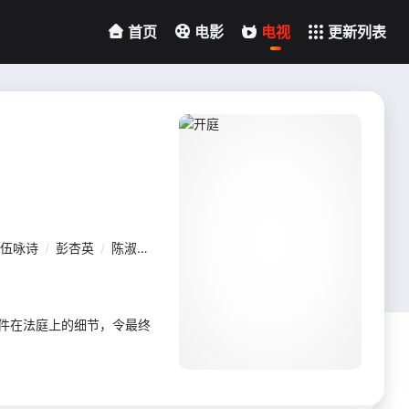
首页
电影
电视
更新列表
伍咏诗
/
彭杏英
/
陈淑仪
/
练美娟
/
张锦程
/
张纹嘉
/
林子杰
/
龚
案件在法庭上的细节，令最终