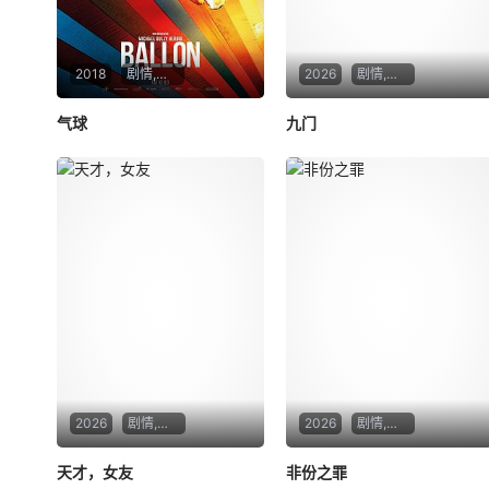
2018
剧情,惊悚,历史
2026
剧情,奇幻,冒险
气球
九门
2026
剧情,爱情
2026
剧情,悬疑,犯罪
天才，女友
非份之罪