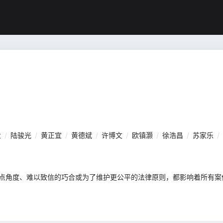
业
/
陆骏光
/
黄正宜
/
黄德斌
/
许博文
/
欧镇灏
/
徐浩昌
/
苏家乐
/
同观点角度、难以致信的巧合或为了维护更公平的法律原则，都影响着所有