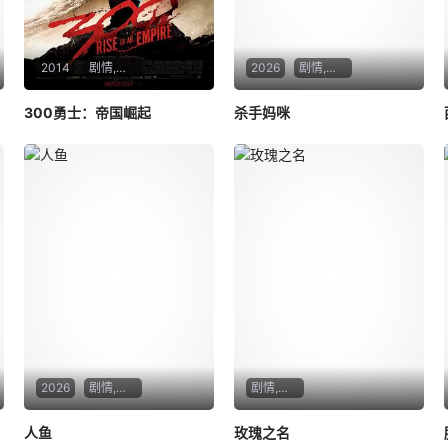
2014
剧情,动作,历史,战争
2026
剧情,惊悚
300勇士：帝国崛起
杀手妈咪
2026
剧情,悬疑
剧情,悬疑,犯罪
人鱼
玫瑰之名