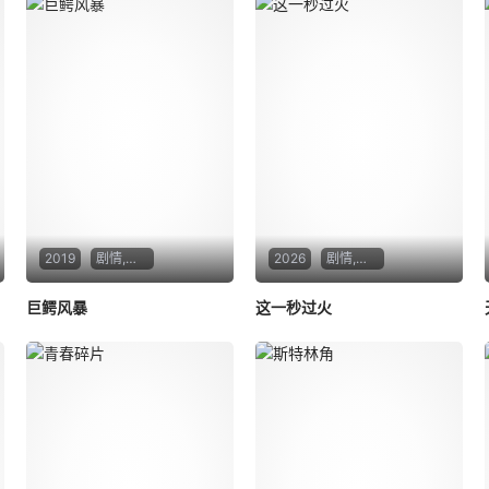
2019
剧情,惊悚,灾难
2026
剧情,爱情
巨鳄风暴
这一秒过火