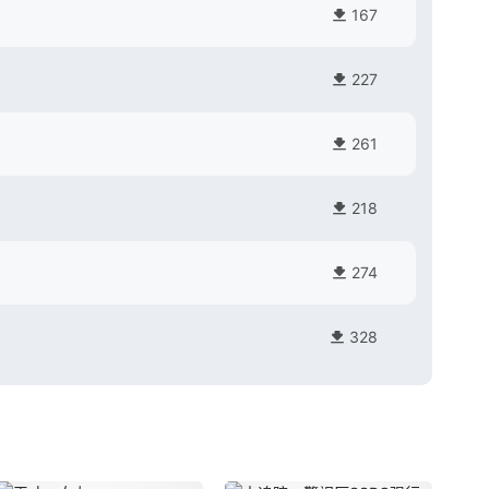
]
167
227
261
218
274
328