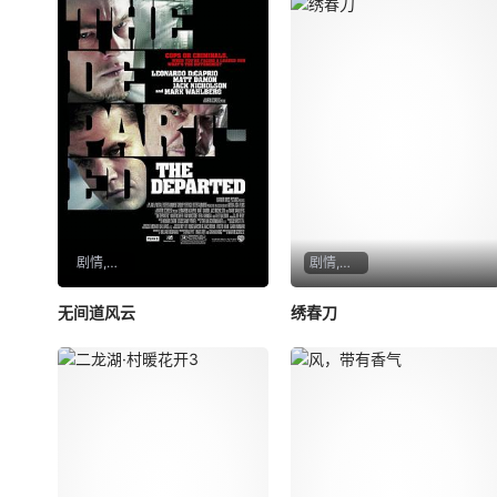
剧情,惊悚,犯罪
剧情,动作,武侠,古装
无间道风云
绣春刀