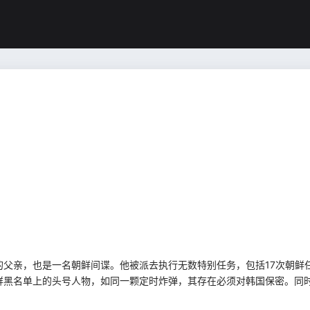
的父亲，也是一名朝鲜间谍。他被派去执行无数特别任务，包括17次朝鲜
鲜黑名单上的头号人物，如同一颗定时炸弹，其存在必须对韩国保密。同