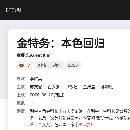
BT影视
金特务：本色回归
金部长,Agent Kim
TV
剧情
/
动作
2026
导演：
李胜英
主演：
苏志燮
/
崔大勋
/
尹敬浩
/
金成圭
/
孙娜恩
上映：
2026-06-26(韩国)
集数：
10
剧情：
剧中主角金科长由苏志燮饰演。在剧中，金科长是敏智
务，以及一次针对朝鲜最高司令官的暗杀行动。他是朝
着一个女儿，在韩国一家小型...
展开