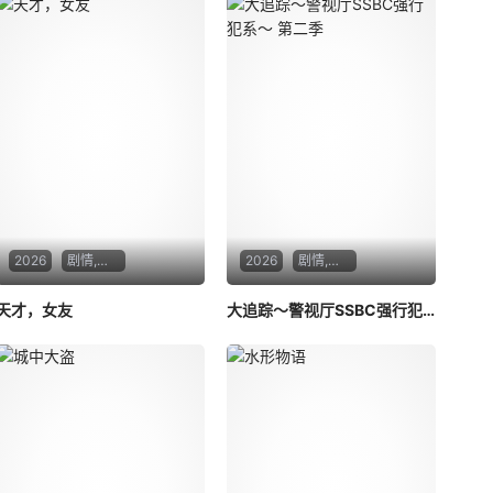
2026
剧情,爱情
2026
剧情,悬疑,犯罪
天才，女友
大追踪〜警视厅SSBC强行犯系〜 第二季