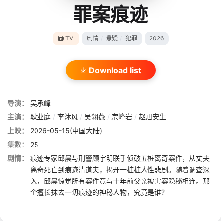
罪案痕迹
TV
剧情
/
悬疑
/
犯罪
2026
Download list
导演：
吴承峰
主演：
耿业庭
/
李沐风
/
吴翎薇
/
宗峰岩
/
赵旭安生
上映：
2026-05-15(中国大陆)
集数：
25
剧情：
痕迹专家邱晨与刑警顾宇明联手侦破五桩离奇案件，从丈夫
离奇死亡到痕迹清道夫，揭开一桩桩人性悲剧。随着调查深
入，邱晨惊觉所有案件竟与十年前父亲被害案隐秘相连。那
个擅长抹去一切痕迹的神秘人物，究竟是谁?