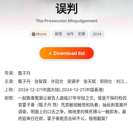
误判
The Prosecutor,Misjudgement
Movie
剧情
/
动作
/
犯罪
2024
Download list
导演：
甄子丹
主演：
甄子丹
/
张智霖
/
许冠文
/
吴镇宇
/
张天赋
/
郑则仕
/
刘江
/
喻
上映：
2024-12-27(中国大陆),2024-12-21(中国香港)
剧情：
一起贩毒冤案让被告人面临27年牢狱之灾，曾是干探的检控
官霍子豪（甄子丹 饰）凭其敏锐触觉和执着，抽丝剥茧展开
调查，明面上的口舌之争，暗地里的殊死搏斗一触即发，最
终庭审日在即，霍子豪能否击碎不公，极限翻案？