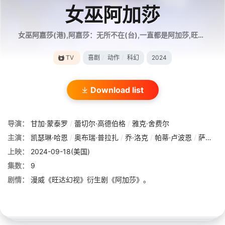
女巫阿加莎
女巫阿嘉莎(港),阿嘉莎：无所不在(台),一直都是阿加莎,旺达幻视衍生剧,阿加莎：黑暗神书日记,阿加莎：混沌女巫团,阿加莎：混乱集会,阿加莎：混乱女巫团,阿加莎：哈克尼斯之家,Agatha: Darkhold Diaries,Agatha: Coven of Chaos,Agatha: House of Harkness,Agatha: the Lying Witch with Great Wardrobe
TV
喜剧
/
动作
/
科幻
2024
Download list
导演：
甘加·蒙泰罗
/
蕾切尔·高德伯格
/
雅克·舍费尔
主演：
凯瑟琳·哈恩
/
奥布瑞·普拉扎
/
乔·洛克
/
帕蒂·卢波恩
/
萨西尔·扎玛塔
上映：
2024-09-18(美国)
集数：
9
剧情：
漫威《旺达幻视》衍生剧《阿加莎》。