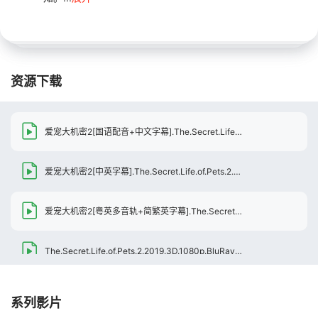
资源下载
爱宠大机密2[国语配音+中文字幕].The.Secret.Life.of.Pets.2.2019.BluRay.1080p.TrueHD7.1.x265.10bit-DreamHD
爱宠大机密2[中英字幕].The.Secret.Life.of.Pets.2.2019.BluRay.1080p.TrueHD7.1.x264-DreamHD
爱宠大机密2[粤英多音轨+简繁英字幕].The.Secret.Life.of.Pets.2.2019.1080p.Max.WEB-DL.DDP5.1.H264.2Audio-ParkHD
The.Secret.Life.of.Pets.2.2019.3D.1080p.BluRay.x264-GUACAMOLE
The.Secret.Life.of.Pets.2.2019.1080p.3D.1080p.BluRay.Half-OU.x264.TrueHD.7.1.Atmos-FGT
系列影片