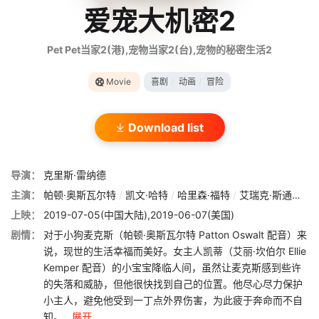
爱宠大机密2
Pet Pet当家2(港),宠物当家2(台),宠物的秘密生活2
Movie
喜剧
/
动画
/
冒险
Download list
导演：
克里斯·雷纳德
主演：
帕顿·奥斯瓦尔特
/
凯文·哈特
/
哈里森·福特
/
艾瑞克·斯通斯崔特
上映：
2019-07-05(中国大陆),2019-06-07(美国)
剧情：
对于小狗麦克斯（帕顿·奥斯瓦尔特 Patton Oswalt 配音）来
说，现世的生活幸福而美好。女主人凯蒂（艾丽·坎伯尔 Ellie
Kemper 配音）的小宝宝降临人间，虽然让麦克斯感到些许
的失落和威胁，但他很快找到自己的位置。他尽心尽力保护
小主人，避免他受到一丁点外界伤害，为此疲于奔命而不自
知。...
展开