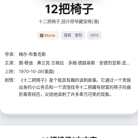
12把椅子
十二把椅子,扭计师爷藏宝椅(港)
Movie
喜剧
/
冒险
1970
导演：
梅尔·布鲁克斯
主演：
朗·穆迪
/
弗兰克·兰格拉
/
多姆·德路易斯
/
安德烈亚斯·武齐纳斯
上映：
1970-10-28(美国)
剧情：
《十二把椅子》是个极其有趣的讽刺故事。它通过一个贵族
出身的小公务员和一个流氓找寻十二把藏有财富的椅子的曲
折离奇经历，尖锐地讽刺了许多卑污可笑的现象。