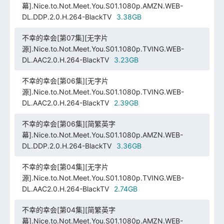
幕].Nice.to.Not.Meet.You.S01.1080p.AMZN.WEB-
DL.DDP.2.0.H.264-BlackTV
3.38GB
不幸的幸会[第07集][无字片
源].Nice.to.Not.Meet.You.S01.1080p.TVING.WEB-
DL.AAC2.0.H.264-BlackTV
3.23GB
不幸的幸会[第06集][无字片
源].Nice.to.Not.Meet.You.S01.1080p.TVING.WEB-
DL.AAC2.0.H.264-BlackTV
2.39GB
不幸的幸会[第06集][简繁英字
幕].Nice.to.Not.Meet.You.S01.1080p.AMZN.WEB-
DL.DDP.2.0.H.264-BlackTV
3.36GB
不幸的幸会[第04集][无字片
源].Nice.to.Not.Meet.You.S01.1080p.TVING.WEB-
DL.AAC2.0.H.264-BlackTV
2.74GB
不幸的幸会[第04集][简繁英字
幕].Nice.to.Not.Meet.You.S01.1080p.AMZN.WEB-