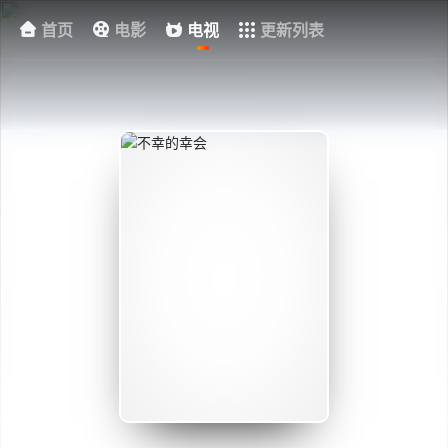
首页
电影
电视
更新列表