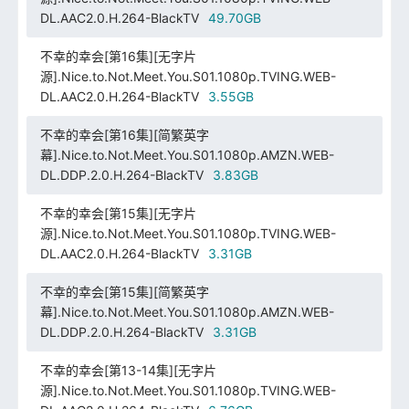
DL.AAC2.0.H.264-BlackTV
49.70GB
不幸的幸会[第16集][无字片
源].Nice.to.Not.Meet.You.S01.1080p.TVING.WEB-
DL.AAC2.0.H.264-BlackTV
3.55GB
不幸的幸会[第16集][简繁英字
幕].Nice.to.Not.Meet.You.S01.1080p.AMZN.WEB-
DL.DDP.2.0.H.264-BlackTV
3.83GB
不幸的幸会[第15集][无字片
源].Nice.to.Not.Meet.You.S01.1080p.TVING.WEB-
DL.AAC2.0.H.264-BlackTV
3.31GB
不幸的幸会[第15集][简繁英字
幕].Nice.to.Not.Meet.You.S01.1080p.AMZN.WEB-
DL.DDP.2.0.H.264-BlackTV
3.31GB
不幸的幸会[第13-14集][无字片
源].Nice.to.Not.Meet.You.S01.1080p.TVING.WEB-