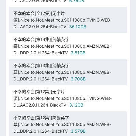
DL.AAC2.0.H.264-BlackTV
6.76GB
不幸的幸会[全12集][无字片
源].Nice.to.Not.Meet.You.S01.1080p.TVING.WEB-
DL.AAC2.0.H.264-BlackTV
36.10GB
不幸的幸会[第14集][简繁英字
幕].Nice.to.Not.Meet.You.S01.1080p.AMZN.WEB-
DL.DDP.2.0.H.264-BlackTV
3.81GB
不幸的幸会[第13集][简繁英字
幕].Nice.to.Not.Meet.You.S01.1080p.AMZN.WEB-
DL.DDP.2.0.H.264-BlackTV
3.70GB
不幸的幸会[第12集][无字片
源].Nice.to.Not.Meet.You.S01.1080p.TVING.WEB-
DL.AAC2.0.H.264-BlackTV
3.12GB
不幸的幸会[第12集][简繁英字
幕].Nice.to.Not.Meet.You.S01.1080p.AMZN.WEB-
DL.DDP.2.0.H.264-BlackTV
3.57GB