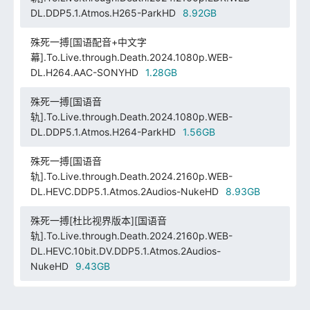
DL.DDP5.1.Atmos.H265-ParkHD
8.92GB
殊死一搏[国语配音+中文字
幕].To.Live.through.Death.2024.1080p.WEB-
DL.H264.AAC-SONYHD
1.28GB
殊死一搏[国语音
轨].To.Live.through.Death.2024.1080p.WEB-
DL.DDP5.1.Atmos.H264-ParkHD
1.56GB
殊死一搏[国语音
轨].To.Live.through.Death.2024.2160p.WEB-
DL.HEVC.DDP5.1.Atmos.2Audios-NukeHD
8.93GB
殊死一搏[杜比视界版本][国语音
轨].To.Live.through.Death.2024.2160p.WEB-
DL.HEVC.10bit.DV.DDP5.1.Atmos.2Audios-
NukeHD
9.43GB