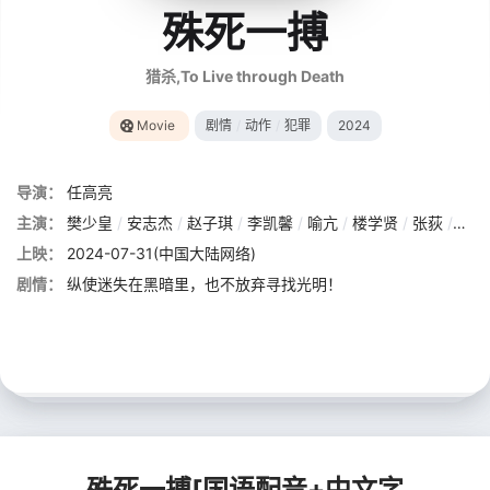
殊死一搏
猎杀,To Live through Death
Movie
剧情
/
动作
/
犯罪
2024
导演：
任高亮
主演：
樊少皇
/
安志杰
/
赵子琪
/
李凯馨
/
喻亢
/
楼学贤
/
张荻
/
任怡
上映：
2024-07-31(中国大陆网络)
剧情：
纵使迷失在黑暗里，也不放弃寻找光明！
殊死一搏[国语配音+中文字