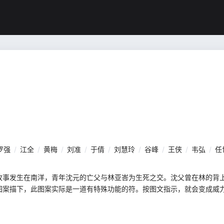
罗强
/
江全
/
黄梅
/
刘准
/
于倩
/
刘慧玲
/
谷峰
/
王侠
/
韦弘
/
任
故事发生在南洋，青年沈元的亡父与林亚峇为生死之交。沈父曾在林的背
图案描下，此图案实际是一道有特殊功能的符。按图文指示，就会变成威