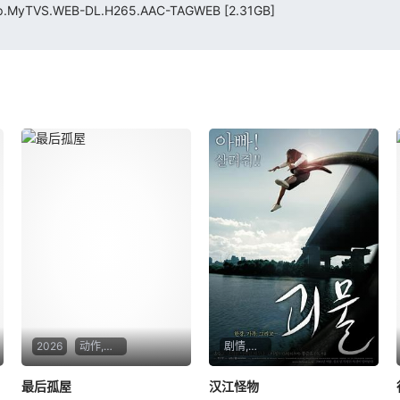
.MyTVS.WEB-DL.H265.AAC-TAGWEB
[2.31GB]
2026
动作,科幻,悬疑,惊悚,恐怖
剧情,动作,科幻,恐怖
最后孤屋
汉江怪物