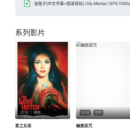
油鬼子[中文字幕+国语音轨].Oily.Maniac.1976.1080p
系列影片
2016
喜剧,恐怖,情色
2026
恐怖
爱之女巫
幽旅巫咒