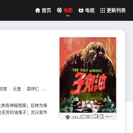
首页
电影
电视
更新列表
世官
/
元奎
/
袁祥仁
/
李丽丽
/
李寿祺
上刺有神秘图案；后林为保
力无穷的油鬼子；沈元变作