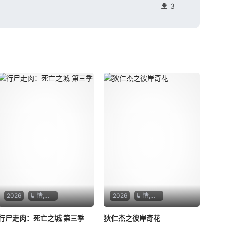
3
2026
剧情,惊悚,恐怖,冒险
2026
剧情,动作,悬疑,惊悚,恐怖,武侠,古装
行尸走肉：死亡之城 第三季
狄仁杰之彼岸奇花