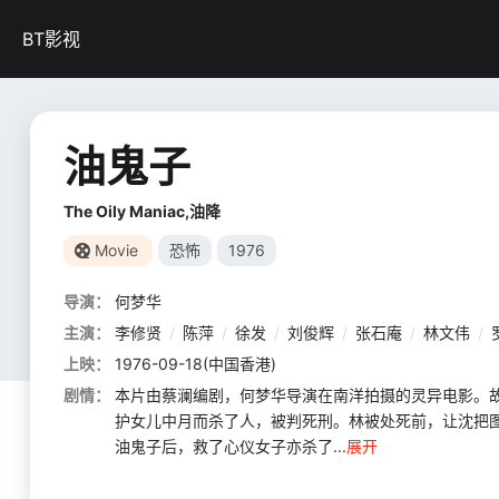
BT影视
油鬼子
The Oily Maniac,油降
Movie
恐怖
1976
导演：
何梦华
主演：
李修贤
/
陈萍
/
徐发
/
刘俊辉
/
张石庵
/
林文伟
/
上映：
1976-09-18(中国香港)
剧情：
本片由蔡澜编剧，何梦华导演在南洋拍摄的灵异电影。
护女儿中月而杀了人，被判死刑。林被处死前，让沈把
油鬼子后，救了心仪女子亦杀了...
展开