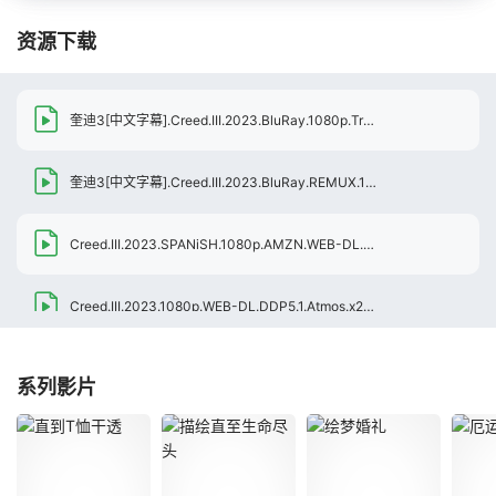
资源下载
奎迪3[中文字幕].Creed.III.2023.BluRay.1080p.TrueHD7.1.x264-DreamHD
奎迪3[中文字幕].Creed.III.2023.BluRay.REMUX.1080p.AVC.Atmos.TrueHD7.1-DreamHD
Creed.III.2023.SPANiSH.1080p.AMZN.WEB-DL.x264-dem3nt3
[6.95
Creed.III.2023.1080p.WEB-DL.DDP5.1.Atmos.x264-AOC
[5.92GB]
Creed.III.2023.1080p.WEB.H264-NAISU
[5.86GB]
系列影片
Creed.III.2023.1080p.WEBRip.1400MB.DD5.1.x264-GalaxyRG
[1.40G
Creed III 2023 AMZN WEBRip 1080p DD+ 5.1 Atmos x264-MgB
[8.0