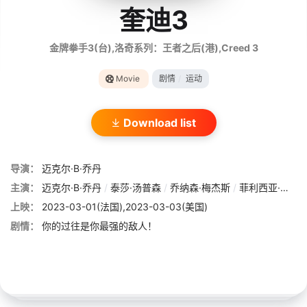
奎迪3
金牌拳手3(台),洛奇系列：王者之后(港),Creed 3
Movie
剧情
/
运动
Download list
导演：
迈克尔·B·乔丹
主演：
迈克尔·B·乔丹
/
泰莎·汤普森
/
乔纳森·梅杰斯
/
菲利西亚·拉斯海德
上映：
2023-03-01(法国),2023-03-03(美国)
剧情：
你的过往是你最强的敌人！