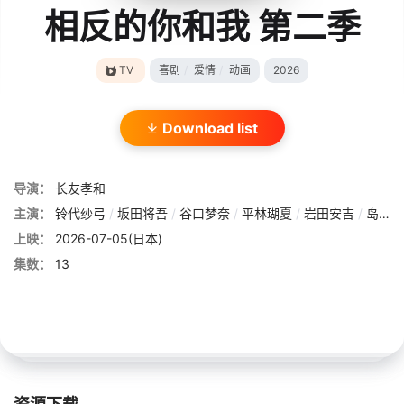
相反的你和我 第二季
TV
喜剧
/
爱情
/
动画
2026
Download list
导演：
长友孝和
主演：
铃代纱弓
/
坂田将吾
/
谷口梦奈
/
平林瑚夏
/
岩田安吉
/
岛袋美由利
上映：
2026-07-05(日本)
集数：
13