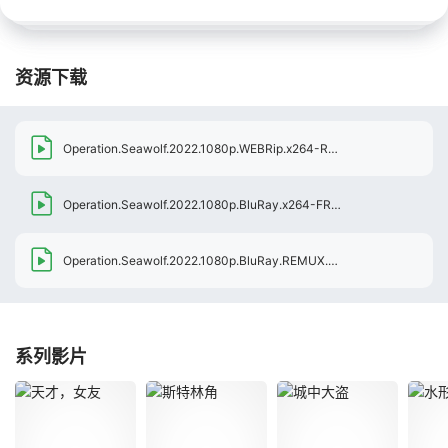
资源下载
Operation.Seawolf.2022.1080p.WEBRip.x264-RARBG
[1.66GB]
Operation.Seawolf.2022.1080p.BluRay.x264-FREEMAN
[7.49GB]
[水
Operation.Seawolf.2022.1080p.BluRay.REMUX.AVC.DTS-HD.MA.5.1-FGT
系列影片