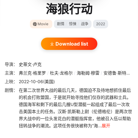
海狼行动
Movie
剧情
/
惊悚
/
战争
2022
Download list
导演：
史蒂文·卢克
主演：
弗兰克·格里罗
/
杜夫·龙格尔
/
海勒姆·穆雷
/
安德鲁·斯特克
/
上映：
2022-10-06(美国)
剧情：
在第二次世界大战的最后几天，德国迫不及待地想抓住最后
的机会打败盟国，于是就开始寻找他们仅存的武器和士兵。
德国海军和剩下的最后几艘U型潜艇一起组成了最后一次攻
击美国本土的任务。汉斯·凯斯勒上尉（伦德格伦）是两次世
界大战中的一位头发花白的潜艇指挥官，他被召入伍以帮助
扭转战争的潮流。这项任务很快被称为“海...
展开