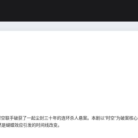
双时空联手破获了一起尘封三十年的连环杀人悬案。本剧以“时空”为破案核
然是蝴蝶效应引发的时间线改变。