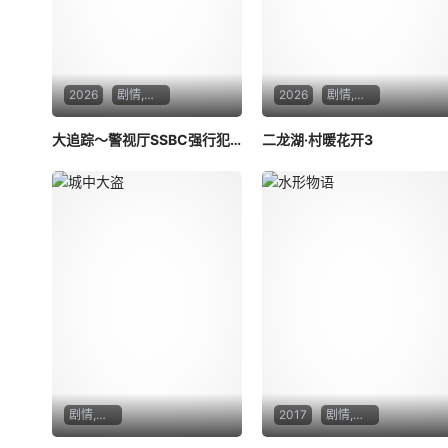
2026
剧情,悬疑,犯罪
2026
剧情,喜剧
大追踪〜警视厅SSBC强行犯系〜 第二季
二龙湖·村暖花开3
剧情,惊悚,犯罪
2017
剧情,爱情,奇幻