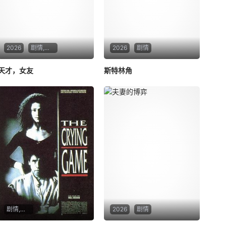
2026
剧情,爱情
2026
剧情
天才，女友
斯特林角
剧情,惊悚,同性
2026
剧情