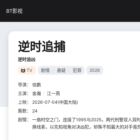
BT影视
逆时追捕
逆时追凶
TV
剧情
/
悬疑
/
犯罪
2026
导演：
信鹏
主演：
金瀚
/
江一燕
上映：
2026-07-04(中国大陆)
集数：
24
剧情：
一扇时空之门，连接了1995与2025。两代刑警双人
换线索，以先知视角对决凶犯，却殊不知最大的对手竟