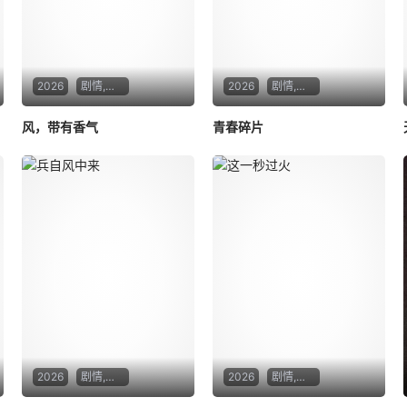
2026
剧情,传记,历史
2026
剧情,悬疑,惊悚
风，带有香气
青春碎片
2026
剧情,动作
2026
剧情,爱情