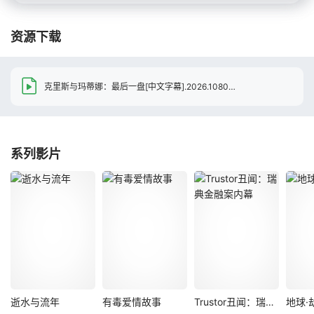
资源下载
克里斯与玛蒂娜：最后一盘[中文字幕].2026.1080p.NF.WEB-DL.H.264.DDP5.1.Atmos-PandaQT
系列影片
逝水与流年
有毒爱情故事
Trustor丑闻：瑞典金融案内幕
地球·