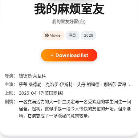
我的麻烦室友
我的室友好雷(台)
Movie
喜剧
2026
Download list
导演：
钱德勒·莱瓦科
主演：
莎蒂·桑德勒
/
克洛伊·伊斯特
/
艾丹·朗福德
/
娜塔莎·雷昂
/
尼克
上映：
2026-04-17(美国网络)
剧情：
一名充满活力的大一新生决定与一名受欢迎的学生同住一间
宿舍。起初，这似乎是一段令人愉快的友谊的开始，但渐渐
地，它演变成了一场隐秘的意志较量。