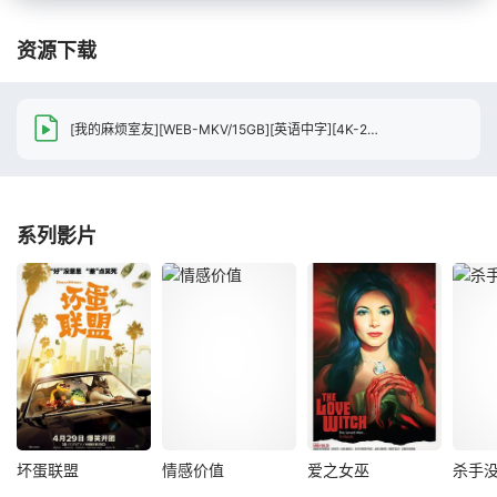
资源下载
[我的麻烦室友][WEB-MKV/15GB][英语中字][4K-2160P][杜比全景声][HDR][2026美国最新喜剧]
系列影片
坏蛋联盟
情感价值
爱之女巫
杀手