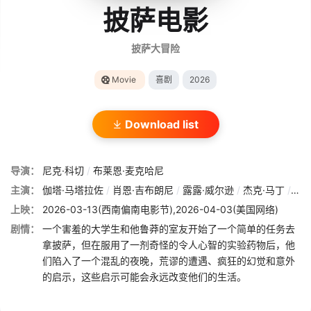
披萨电影
披萨大冒险
Movie
喜剧
2026
Download list
导演：
尼克·科切
/
布莱恩·麦克哈尼
主演：
伽塔·马塔拉佐
/
肖恩·吉布朗尼
/
露露·威尔逊
/
杰克·马丁
/
佩顿
上映：
2026-03-13(西南偏南电影节),2026-04-03(美国网络)
剧情：
一个害羞的大学生和他鲁莽的室友开始了一个简单的任务去
拿披萨，但在服用了一剂奇怪的令人心智的实验药物后，他
们陷入了一个混乱的夜晚，荒谬的遭遇、疯狂的幻觉和意外
的启示，这些启示可能会永远改变他们的生活。