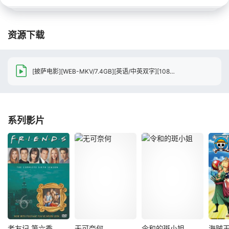
资源下载
[披萨电影][WEB-MKV/7.4GB][英语/中英双字][1080P][2026美国最新剧情片]
系列影片
老友记 第六季
无可奈何
令和的斑小姐
海贼