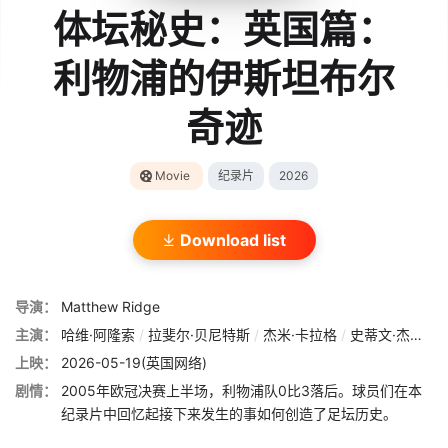
体坛秘史：英国篇：
利物浦的伊斯坦布尔
奇迹
Movie
纪录片
2026
Download list
导演：
Matthew Ridge
主演：
哈维·阿隆索
/
拉斐尔·贝尼特斯
/
杰米·卡拉格
/
史蒂文·杰拉德
上映：
2026-05-19(英国网络)
剧情：
2005年欧冠决赛上半场，利物浦队0比3落后。球员们在本
纪录片中回忆起接下来发生的事如何创造了足坛历史。