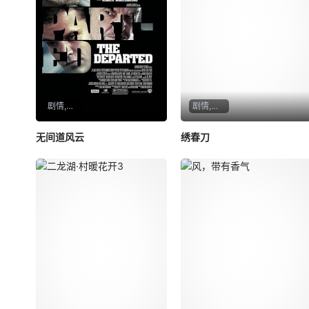
剧情,惊悚,犯罪
剧情,动作,武侠,古装
无间道风云
绣春刀