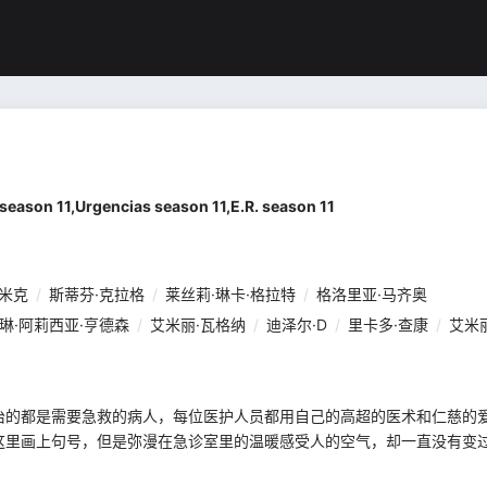
1,Urgencias season 11,E.R. season 11
科米克
/
斯蒂芬·克拉格
/
莱丝莉·琳卡·格拉特
/
格洛里亚·马齐奥
琳·阿莉西亚·亨德森
/
艾米丽·瓦格纳
/
迪泽尔·D
/
里卡多·查康
/
艾米
治的都是需要急救的病人，每位医护人员都用自己的高超的医术和仁慈的
这里画上句号，但是弥漫在急诊室里的温暖感受人的空气，却一直没有变