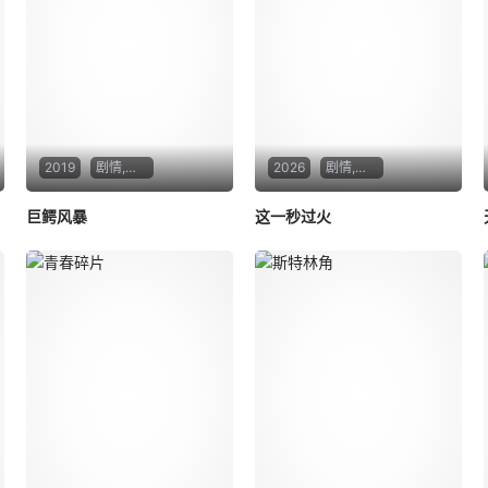
2019
剧情,惊悚,灾难
2026
剧情,爱情
巨鳄风暴
这一秒过火