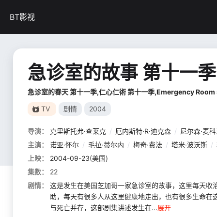
BT影视
急诊室的故事 第十一季
急诊室的春天 第十一季,仁心仁術 第十一季,Emergency Room season 1
TV
剧情
2004
导演：
克里斯托弗·查莱克
/
厄内斯特·R·迪克森
/
尼尔森·麦
主演：
诺亚·怀尔
/
毛拉·蒂尔内
/
梅奇·费法
/
塔米·波沃斯
/
上映：
2004-09-23(美国)
集数：
22
剧情：
这是发生在美国芝加哥一家急诊室的故事，这里每天收
助，每天有很多人从这里健康地走出，也有很多生命在
与死亡并存，这部剧集讲述发生在...
展开