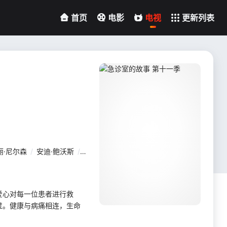
首页
电影
电视
更新列表
丽·尼尔森
/
安迪·鲍沃斯
/
戴德丽·亨利
爱心对每一位患者进行救
过。健康与病痛相连，生命