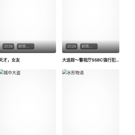
2026
剧情,爱情
2026
剧情,悬疑,犯罪
天才，女友
大追踪〜警视厅SSBC强行犯系〜 第二季