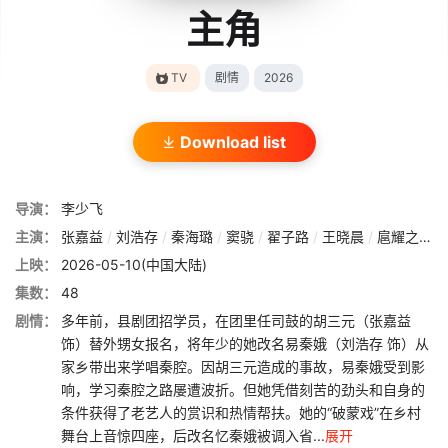
主角
TV
剧情
2026
Download list
导演：
李少飞
主演：
张嘉益
/
刘浩存
/
秦海璐
/
窦骁
/
翟子路
/
王晓晨
/
扈耀之
/
王
上映：
2026-05-10(中国大陆)
集数：
48
剧情：
多年前，县剧团招学员，在团里任司鼓的胡三元（张嘉益
饰）替外甥女报名，将年少的她改名易秦娥（刘浩存 饰）从
家乡带出来学唱秦腔。因胡三元造成的事故，易秦娥受到影
响，学习秦腔之路屡遭波折。但她凭借刻苦的劲头和自身的
条件获得了老艺人的赏识和热情帮扶。她的“破蒙戏”在乡村
舞台上音惊四座，后改名忆秦娥被调入省...
展开