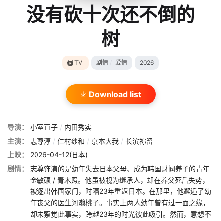
没有砍十次还不倒的
树
TV
剧情
/
爱情
2026
Download list
导演：
小室直子
/
内田秀实
主演：
志尊淳
/
仁村纱和
/
京本大我
/
长滨祢留
上映：
2026-04-12(日本)
剧情：
志尊饰演的是幼年失去日本父母、成为韩国财阀养子的青年
金敏硕 / 青木照。他虽被视为继承人，却在养父死后失势，
被逐出韩国家门，时隔23年重返日本。在那里，他邂逅了幼
年丧父的医生河濑桃子。事实上两人幼年曾有过一面之缘，
却未察觉此事实，跨越23年的时光彼此吸引。然而，意想不