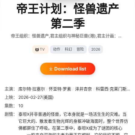
帝王计划：怪兽遗产
第二季
帝王组织：怪兽遗产,君主组织与神秘巨兽(港),君主计画：神秘组织与怪兽之谜(台),帝王计划：神秘组织与怪兽之谜,帝王计划：怪兽后遗症
TV
动作
/
科幻
/
冒险
2026
Download list
主演：
库尔特·拉塞尔
/
怀亚特·罗素
/
泽井杏奈
/
科雷西·克莱门斯
/
渡
上映：
2026-02-27(美国)
集数：
10
剧情：
泰坦X并非普通的怪兽，它本身就是一场活生生的灾难。当
它巨大的、散发着生物光辉的身躯冲破海面时，整个世界仿
佛都屏住了呼吸。在第二季中，泰坦X成为了谜团的核心
——一股来自深海的古老力量正在崛起，它的目的不明，它