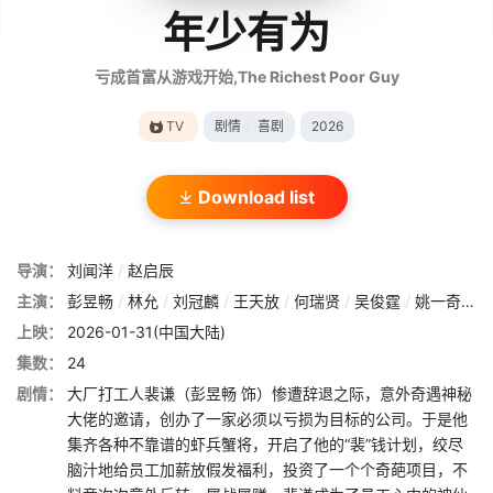
年少有为
亏成首富从游戏开始,The Richest Poor Guy
TV
剧情
/
喜剧
2026
Download list
导演：
刘闻洋
/
赵启辰
主演：
彭昱畅
/
林允
/
刘冠麟
/
王天放
/
何瑞贤
/
吴俊霆
/
姚一奇
/
昌
上映：
2026-01-31(中国大陆)
集数：
24
剧情：
大厂打工人裴谦（彭昱畅 饰）惨遭辞退之际，意外奇遇神秘
大佬的邀请，创办了一家必须以亏损为目标的公司。于是他
集齐各种不靠谱的虾兵蟹将，开启了他的“裴”钱计划，绞尽
脑汁地给员工加薪放假发福利，投资了一个个奇葩项目，不